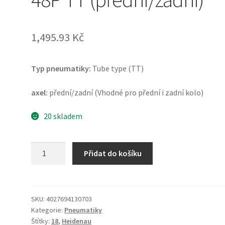
1,495.93 Kč
Typ pneumatiky:
Tube type (TT)
axel:
přední/zadní (Vhodné pro přední i zadní kolo)
20 skladem
Heidenau
Přidat do košíku
K
39
2.75
-
SKU:
4027694130703
Kategorie:
Pneumatiky
18
Štítky:
18
,
Heidenau
48P