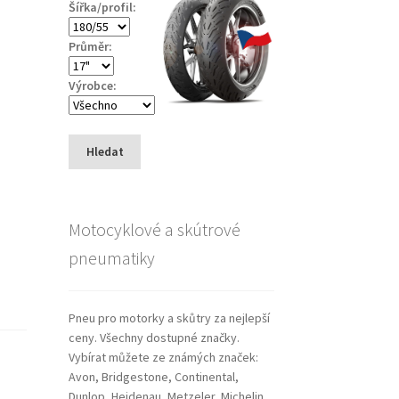
Šířka/profil:
Průměr:
Výrobce:
Hledat
Motocyklové a skútrové
pneumatiky
Pneu pro motorky a skůtry za nejlepší
ceny. Všechny dostupné značky.
Vybírat můžete ze známých značek:
Avon, Bridgestone, Continental,
Dunlop, Heidenau, Metzeler, Michelin,