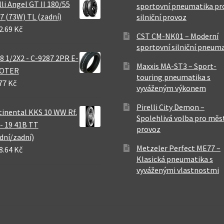
lli Angel GT II 180/55
sportovní pneumatika pr
7 (73W) TL (zadní)
silniční provoz
2.69 Kč
CST CM-NK01 – Moderní
sportovní silniční pneum
8 1/2X2 - C-9287 2PR E-
Maxxis MA-ST3 – Sport-
OTER
touring pneumatika s
77 Kč
vyváženým výkonem
Pirelli City Demon –
inental KKS 10 WW Rf.
Spolehlivá volba pro měs
 - 19 41B TT
provoz
dní/zadní)
Metzeler Perfect ME77 –
8.64 Kč
Klasická pneumatika s
vyváženými vlastnostmi