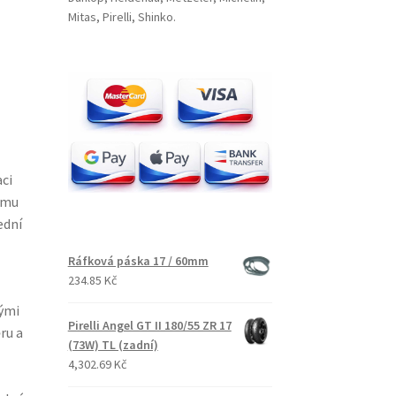
Mitas, Pirelli, Shinko.
ci
vému
ední
Ráfková páska 17 / 60mm
234.85 Kč
ými
Pirelli Angel GT II 180/55 ZR 17
ru a
(73W) TL (zadní)
4,302.69 Kč