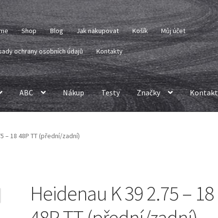
me
Shop
Blog
Jak nakupovat
Košík
Můj účet
sady ochrany osobních údajů
Kontakty
ABC
Nákup
Testy
Značky
Kontakt
5 – 18 48P TT (přední/zadní)
Heidenau K 39 2.75 – 18
48P TT (přední/zadní)