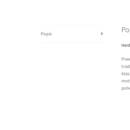
Po
Popis
Heid
Pneu
trad
klas
moto
poho