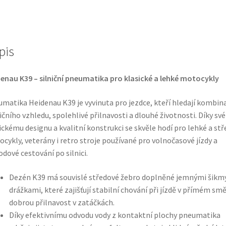
TT
(přední/zadní)
množství
pis
enau K39 – silniční pneumatika pro klasické a lehké motocykly
matika Heidenau K39 je vyvinuta pro jezdce, kteří hledají kombina
ičního vzhledu, spolehlivé přilnavosti a dlouhé životnosti. Díky s
ickému designu a kvalitní konstrukci se skvěle hodí pro lehké a stř
cykly, veterány i retro stroje používané pro volnočasové jízdy a
dové cestování po silnici.
Dezén K39 má souvislé středové žebro doplněné jemnými šikm
drážkami, které zajišťují stabilní chování při jízdě v přímém smě
dobrou přilnavost v zatáčkách.
Díky efektivnímu odvodu vody z kontaktní plochy pneumatika