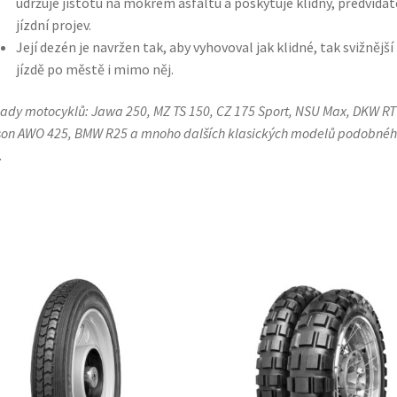
udržuje jistotu na mokrém asfaltu a poskytuje klidný, předvídat
jízdní projev.
Její dezén je navržen tak, aby vyhovoval jak klidné, tak svižnější
jízdě po městě i mimo něj.
lady motocyklů: Jawa 250, MZ TS 150, CZ 175 Sport, NSU Max, DKW RT
on AWO 425, BMW R25 a mnoho dalších klasických modelů podobné
.