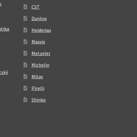
o
CST
Dunlop
atika
Heidenau
Maxxis
Metzeler
Michelin
tský
Mitas
Pirelli
Shinko