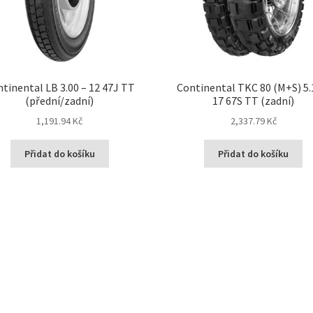
tinental LB 3.00 – 12 47J TT
Continental TKC 80 (M+S) 5.
(přední/zadní)
17 67S TT (zadní)
1,191.94 Kč
2,337.79 Kč
Přidat do košíku
Přidat do košíku