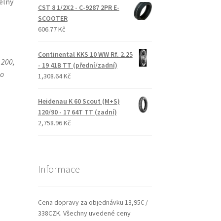
elný
CST 8 1/2X2 - C-9287 2PR E-
SCOOTER
606.77 Kč
Continental KKS 10 WW Rf. 2.25
 200,
- 19 41B TT (přední/zadní)
ho
1,308.64 Kč
Heidenau K 60 Scout (M+S)
120/90 - 17 64T TT (zadní)
2,758.96 Kč
Informace
Cena dopravy za objednávku 13,95€ /
338CZK. Všechny uvedené ceny