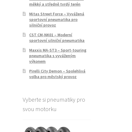
měkký a středně tvrdý terén
Mitas Street Force – Vyvážená
sportovní pneumatika pro
silniční provoz
CST CM-NK01 – Moderní
sportovní silniční pneumatika
Maxxis MA-ST3 – Sport-touring
pneumatika s vyváženým
výkonem
Pirelli City Demon – Spolehlivá
volba pro městský provoz
Vyberte si pneumatiky pro
svou motorku