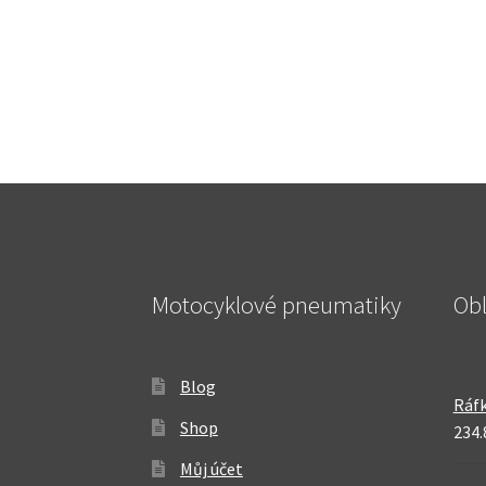
Motocyklové pneumatiky
Ob
Blog
Ráfk
Shop
234.
Můj účet