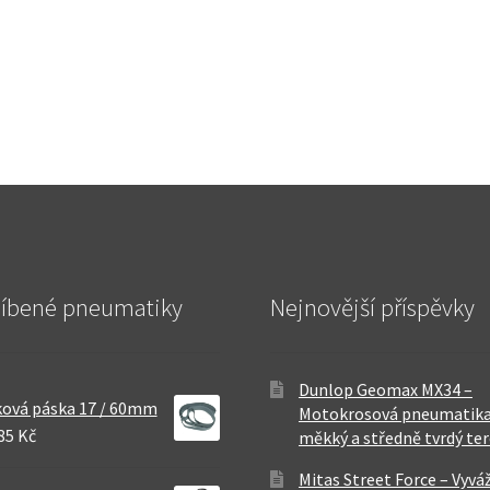
líbené pneumatiky
Nejnovější příspěvky
Dunlop Geomax MX34 –
ová páska 17 / 60mm
Motokrosová pneumatika
85 Kč
měkký a středně tvrdý te
Mitas Street Force – Vyvá