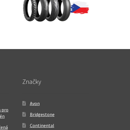
Značky
Avon
 pro
Bridgestone
rén
Continental
žená