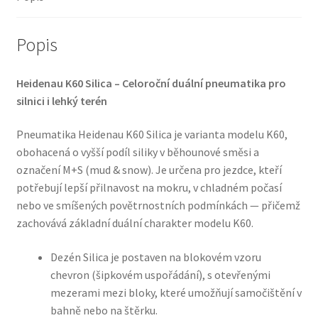
(přední/zadní)
množství
Popis
Heidenau K60 Silica – Celoroční duální pneumatika pro
silnici i lehký terén
Pneumatika Heidenau K60 Silica je varianta modelu K60,
obohacená o vyšší podíl siliky v běhounové směsi a
označení M+S (mud & snow). Je určena pro jezdce, kteří
potřebují lepší přilnavost na mokru, v chladném počasí
nebo ve smíšených povětrnostních podmínkách — přičemž
zachovává základní duální charakter modelu K60.
Dezén Silica je postaven na blokovém vzoru
chevron (šipkovém uspořádání), s otevřenými
mezerami mezi bloky, které umožňují samočištění v
bahně nebo na štěrku.