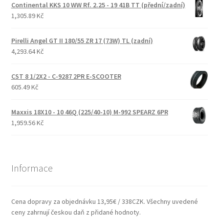
Continental KKS 10 WW Rf. 2.25 - 19 41B TT (přední/zadní)
1,305.89 Kč
Pirelli Angel GT II 180/55 ZR 17 (73W) TL (zadní)
4,293.64 Kč
CST 8 1/2X2 - C-9287 2PR E-SCOOTER
605.49 Kč
Maxxis 18X10 - 10 46Q (225/40-10) M-992 SPEARZ 6PR
1,959.56 Kč
Informace
Cena dopravy za objednávku 13,95€ / 338CZK. Všechny uvedené
ceny zahrnují českou daň z přidané hodnoty.