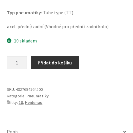
Typ pneumatiky:
Tube type (TT)
axel:
přední/zadní (Vhodné pro přední i zadní kolo)
10 skladem
Heidenau
Přidat do košíku
K
60
Silica
(M+S)
SKU:
4027694164500
Kategorie:
Pneumatiky
110/80
Štítky:
18
,
Heidenau
-
18
58S
TT
Popis