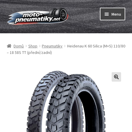
Přeskočit
Přejít
Menu
na
k
navigaci
obsahu
Expand
webu
Pneumatiky
child
Domů
Shop
Pneumatiky
Heidenau K 60 Silica (M+S) 110/80
menu
Expand
Duše & ráfkové pásky
– 18 58S TT (přední/zadní)
child
menu
Expand
ABC
child
menu
Nákup
Testy
Expand
Značky
child
menu
Kontakty