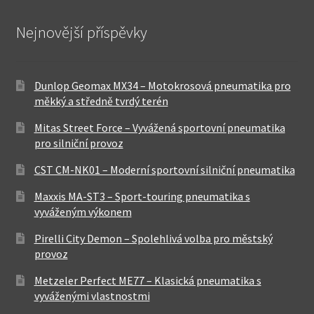
Nejnovější příspěvky
Dunlop Geomax MX34 – Motokrosová pneumatika pro
měkký a středně tvrdý terén
Mitas Street Force – Vyvážená sportovní pneumatika
pro silniční provoz
CST CM-NK01 – Moderní sportovní silniční pneumatika
Maxxis MA-ST3 – Sport-touring pneumatika s
vyváženým výkonem
Pirelli City Demon – Spolehlivá volba pro městský
provoz
Metzeler Perfect ME77 – Klasická pneumatika s
vyváženými vlastnostmi