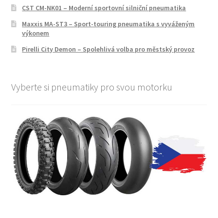
CST CM-NK01 – Moderní sportovní silniční pneumatika
Maxxis MA-ST3 – Sport-touring pneumatika s vyváženým
výkonem
Pirelli City Demon – Spolehlivá volba pro městský provoz
Vyberte si pneumatiky pro svou motorku