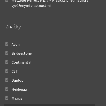
Metzeler Perfect ME77 – Klasická pneumatika s
vyváženými vlastnostmi
Značky
Avon
Bridgestone
Continental
CST
Dunlop
Heidenau
Maxxis