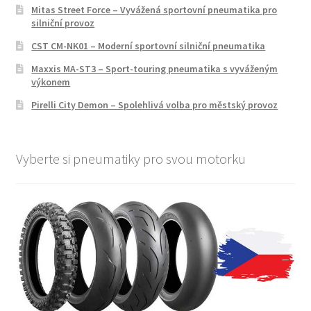
Mitas Street Force – Vyvážená sportovní pneumatika pro
silniční provoz
CST CM-NK01 – Moderní sportovní silniční pneumatika
Maxxis MA-ST3 – Sport-touring pneumatika s vyváženým
výkonem
Pirelli City Demon – Spolehlivá volba pro městský provoz
Vyberte si pneumatiky pro svou motorku