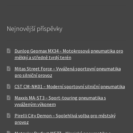
Nejnovější příspěvky
Dunlop Geomax MX34 – Motokrosová pneumatika pro
měkký a středně tvrdý terén
Mitas Street Force – Vyvážená sportovní pneumatika
pro silniční provoz
CST CM-NK01 – Moderní sportovní silniční pneumatika
Maxxis MA-ST3 – Sport-touring pneumatika s
vyváženým výkonem
Pirelli City Demon – Spolehlivá volba pro městský
provoz