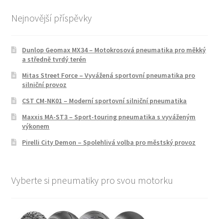
Nejnovější příspěvky
Dunlop Geomax MX34 – Motokrosová pneumatika pro měkký
a středně tvrdý terén
Mitas Street Force – Vyvážená sportovní pneumatika pro
silniční provoz
CST CM-NK01 – Moderní sportovní silniční pneumatika
Maxxis MA-ST3 – Sport-touring pneumatika s vyváženým
výkonem
Pirelli City Demon – Spolehlivá volba pro městský provoz
Vyberte si pneumatiky pro svou motorku