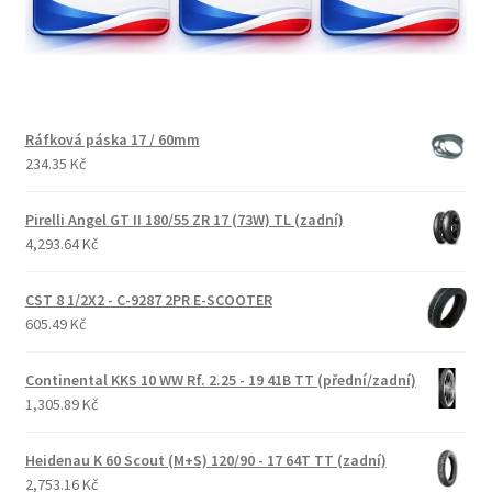
Ráfková páska 17 / 60mm
234.35 Kč
Pirelli Angel GT II 180/55 ZR 17 (73W) TL (zadní)
4,293.64 Kč
CST 8 1/2X2 - C-9287 2PR E-SCOOTER
605.49 Kč
Continental KKS 10 WW Rf. 2.25 - 19 41B TT (přední/zadní)
1,305.89 Kč
Heidenau K 60 Scout (M+S) 120/90 - 17 64T TT (zadní)
2,753.16 Kč