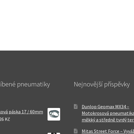
líbené pneumatiky
Nejnovější příspěvky
Dunlop Geomax MX34 –
ová páska 17 / 60mm
Motokrosová pneumatika
26 Kč
měkký a středně tvrdý te
Mitas Street Force – Vyvá