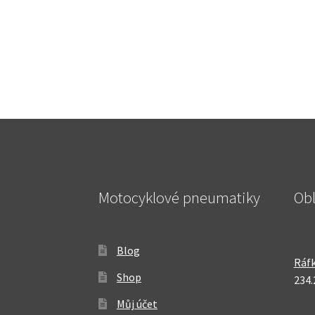
Motocyklové pneumatiky
Ob
Blog
Ráfk
Shop
234.
Můj účet