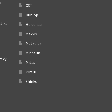
o
CST
Dunlop
atika
Heidenau
Maxxis
Metzeler
Michelin
tský
Mitas
Pirelli
Shinko