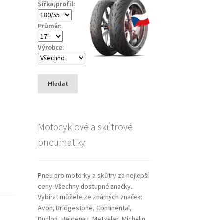
Šířka/profil:
Průměr:
Výrobce:
Hledat
Motocyklové a skútrové
pneumatiky
Pneu pro motorky a skůtry za nejlepší
ceny. Všechny dostupné značky.
Vybírat můžete ze známých značek:
Avon, Bridgestone, Continental,
Dunlop, Heidenau, Metzeler, Michelin,