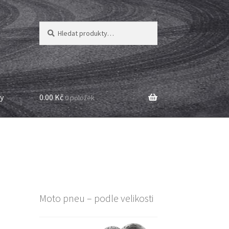
Hledat:
Hledat
y
0.00 Kč
0 položek
Moto pneu – podle velikosti
M