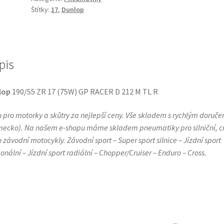
Štítky:
17
,
Dunlop
RACER
D
212
M
pis
TL
R
množství
lop
190/55 ZR 17 (75W) GP RACER D 212 M TL R
 pro motorky a skůtry za nejlepší ceny. Vše skladem s rychlým doruč
ecko). Na našem e-shopu máme skladem pneumatiky pro silniční, c
 závodní motocykly. Závodní sport – Super sport silnice – Jízdní sport
onální – Jízdní sport radiální – Chopper/Cruiser – Enduro – Cross.