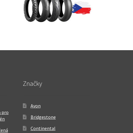
Značky
Avon
 pro
Bridgestone
rén
Continental
žená