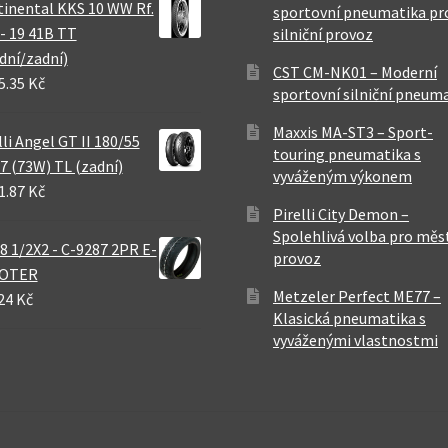
inental KKS 10 WW Rf.
sportovní pneumatika pr
 - 19 41B TT
silniční provoz
dní/zadní)
CST CM-NK01 – Moderní
5.35 Kč
sportovní silniční pneum
Maxxis MA-ST3 – Sport-
lli Angel GT II 180/55
touring pneumatika s
7 (73W) TL (zadní)
vyváženým výkonem
1.87 Kč
Pirelli City Demon –
Spolehlivá volba pro měs
8 1/2X2 - C-9287 2PR E-
provoz
OTER
Metzeler Perfect ME77 –
24 Kč
Klasická pneumatika s
vyváženými vlastnostmi