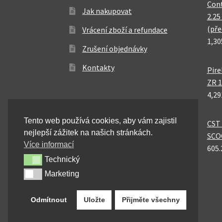
Cont
Jak nakupovat
2.25
(pře
Vrácení zboží a refundace
1,30
Zrušení objednávky
Kontakty
Pire
ZR 1
4,29
Tento web používá cookies, aby vám zajistil
CST 
nejlepší zážitek na našich stránkách.
SCO
Více informací
605.
Technický
Technický
Marketing
Marketing
Odmítnout
Uložte
Přijměte všechny