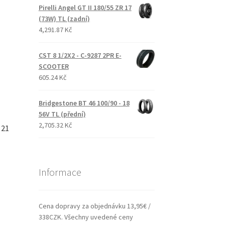
Pirelli Angel GT II 180/55 ZR 17
(73W) TL (zadní)
4,291.87 Kč
CST 8 1/2X2 - C-9287 2PR E-
SCOOTER
605.24 Kč
Bridgestone BT 46 100/90 - 18
56V TL (přední)
2,705.32 Kč
 21
Informace
Cena dopravy za objednávku 13,95€ /
338CZK. Všechny uvedené ceny