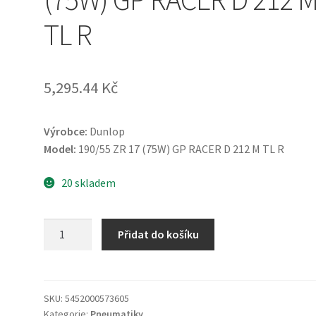
TL R
5,295.44 Kč
Výrobce:
Dunlop
Model:
190/55 ZR 17 (75W) GP RACER D 212 M TL R
20 skladem
Dunlop
Přidat do košíku
190/55
ZR
17
(75W)
SKU:
5452000573605
Kategorie:
Pneumatiky
GP