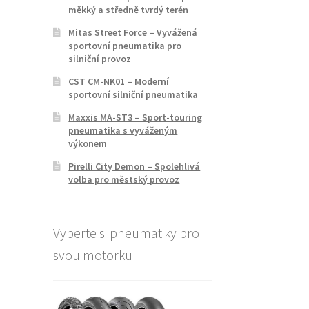
měkký a středně tvrdý terén
Mitas Street Force – Vyvážená
sportovní pneumatika pro
silniční provoz
CST CM-NK01 – Moderní
sportovní silniční pneumatika
Maxxis MA-ST3 – Sport-touring
pneumatika s vyváženým
výkonem
Pirelli City Demon – Spolehlivá
volba pro městský provoz
Vyberte si pneumatiky pro
svou motorku