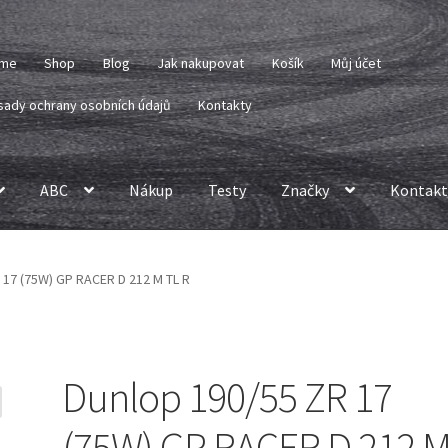
me
Shop
Blog
Jak nakupovat
Košík
Můj účet
sady ochrany osobních údajů
Kontakty
ABC
Nákup
Testy
Značky
Kontakt
 17 (75W) GP RACER D 212 M TL R
Dunlop 190/55 ZR 17
(75W) GP RACER D 212 