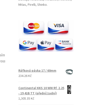
Mitas, Pirelli, Shinko.
ením
ross
Ráfková páska 17 / 60mm
234.26 Kč
Continental KKS 10 WW Rf. 2.25
- 19 41B TT (přední/zadní)
1,305.35 Kč