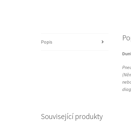
Po
Popis
Dun
Pneu
(Něm
nebo
diag
Související produkty