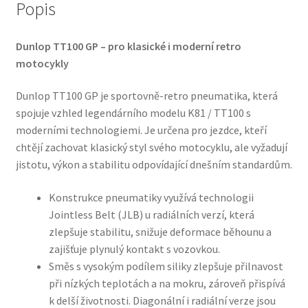
Popis
Dunlop TT100 GP – pro klasické i moderní retro
motocykly
Dunlop TT100 GP je sportovně-retro pneumatika, která
spojuje vzhled legendárního modelu K81 / TT100 s
moderními technologiemi. Je určena pro jezdce, kteří
chtějí zachovat klasický styl svého motocyklu, ale vyžadují
jistotu, výkon a stabilitu odpovídající dnešním standardům.
Konstrukce pneumatiky využívá technologii
Jointless Belt (JLB) u radiálních verzí, která
zlepšuje stabilitu, snižuje deformace běhounu a
zajišťuje plynulý kontakt s vozovkou.
Směs s vysokým podílem siliky zlepšuje přilnavost
při nízkých teplotách a na mokru, zároveň přispívá
k delší životnosti. Diagonální i radiální verze jsou