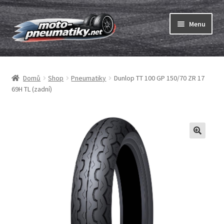
Přeskočit
Přejít
Menu
na
k
navigaci
obsahu
Expand
webu
Pneumatiky
child
Domů
Shop
Pneumatiky
Dunlop TT 100 GP 150/70 ZR 17
menu
Expand
Duše & ráfkové pásky
69H TL (zadní)
child
menu
Expand
ABC
child
menu
Nákup
Testy
Expand
Značky
child
menu
Kontakty