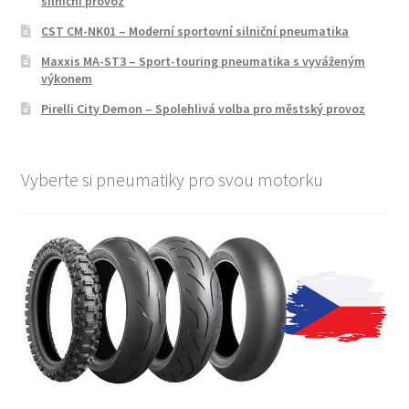
silniční provoz
CST CM-NK01 – Moderní sportovní silniční pneumatika
Maxxis MA-ST3 – Sport-touring pneumatika s vyváženým
výkonem
Pirelli City Demon – Spolehlivá volba pro městský provoz
Vyberte si pneumatiky pro svou motorku