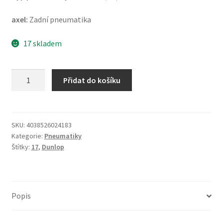
axel:
Zadní pneumatika
17 skladem
Dunlop
Přidat do košíku
TT
100
GP
150/70
SKU:
4038526024183
Kategorie:
Pneumatiky
ZR
Štítky:
17
,
Dunlop
17
69H
TL
(zadní)
Popis
množství