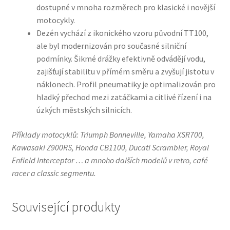
dostupné v mnoha rozměrech pro klasické i novější
motocykly.
Dezén vychází z ikonického vzoru původní TT100,
ale byl modernizován pro současné silniční
podmínky. Šikmé drážky efektivně odvádějí vodu,
zajišťují stabilitu v přímém směru a zvyšují jistotu v
náklonech. Profil pneumatiky je optimalizován pro
hladký přechod mezi zatáčkami a citlivé řízení i na
úzkých městských silnicích.
Příklady motocyklů: Triumph Bonneville, Yamaha XSR700,
Kawasaki Z900RS, Honda CB1100, Ducati Scrambler, Royal
Enfield Interceptor … a mnoho dalších modelů v retro, café
racer a classic segmentu.
Související produkty