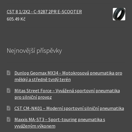
CST 8 1/2X2 - C-9287 2PR E-SCOOTER
605.49 Kč
Nejnovější příspěvky
Dunlop Geomax MX34 – Motokrosová pneumatika pro
měkký a středně tvrdý terén
Mitas Street Force – Vyvážená sportovní pneumatika
pro silniční provoz
CST CM-NK01 – Moderní sportovní silniční pneumatika
Maxxis MA-ST3 – Sport-touring pneumatika s
vyváženým výkonem