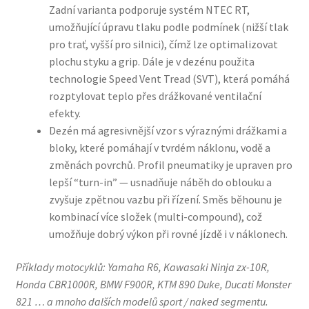
Zadní varianta podporuje systém NTEC RT,
umožňující úpravu tlaku podle podmínek (nižší tlak
pro trať, vyšší pro silnici), čímž lze optimalizovat
plochu styku a grip. Dále je v dezénu použita
technologie Speed Vent Tread (SVT), která pomáhá
rozptylovat teplo přes drážkované ventilační
efekty.
Dezén má agresivnější vzor s výraznými drážkami a
bloky, které pomáhají v tvrdém náklonu, vodě a
změnách povrchů. Profil pneumatiky je upraven pro
lepší “turn-in” — usnadňuje náběh do oblouku a
zvyšuje zpětnou vazbu při řízení. Směs běhounu je
kombinací více složek (multi-compound), což
umožňuje dobrý výkon při rovné jízdě i v náklonech.
Příklady motocyklů: Yamaha R6, Kawasaki Ninja zx-10R,
Honda CBR1000R, BMW F900R, KTM 890 Duke, Ducati Monster
821 … a mnoho dalších modelů sport / naked segmentu.