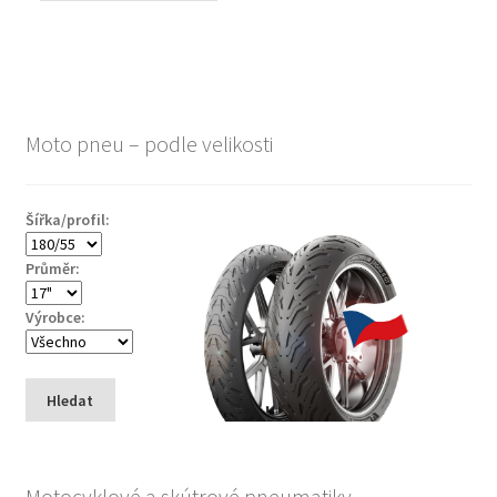
Moto pneu – podle velikosti
Šířka/profil:
Průměr:
Výrobce:
Hledat
Motocyklové a skútrové pneumatiky