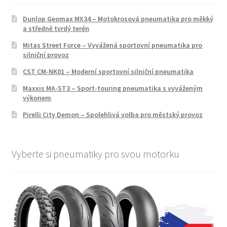
Dunlop Geomax MX34 – Motokrosová pneumatika pro měkký
a středně tvrdý terén
Mitas Street Force – Vyvážená sportovní pneumatika pro
silniční provoz
CST CM-NK01 – Moderní sportovní silniční pneumatika
Maxxis MA-ST3 – Sport-touring pneumatika s vyváženým
výkonem
Pirelli City Demon – Spolehlivá volba pro městský provoz
Vyberte si pneumatiky pro svou motorku