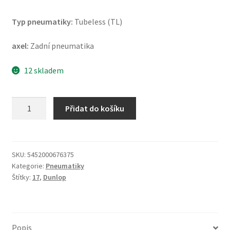
Typ pneumatiky:
Tubeless (TL)
axel:
Zadní pneumatika
12 skladem
Dunlop
Přidat do košíku
Sportsmart
TT
150/60
R
SKU:
5452000676375
Kategorie:
Pneumatiky
17
Štítky:
17
,
Dunlop
66H
TL
(zadní)
množství
Popis