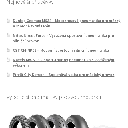
Nejnovější příspěvky
Dunlop Geomax MX34 – Motokrosová pneumatika pro měkký
a středně tvrdý terén
Mitas Street Force – Vyvážená sportovní pneumatika pro
silniční provoz
CST CM-NK01 – Moderní sportovní silniční pneumatika
Maxxis MA-ST3 – Sport-touring pneumatika s vyváženým
výkonem
Pirelli City Demon – Spolehlivá volba pro městský provoz
Vyberte si pneumatiky pro svou motorku