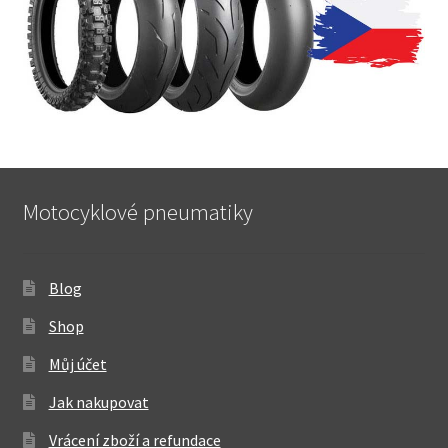
Motocyklové pneumatiky
Blog
Shop
Můj účet
Jak nakupovat
Vrácení zboží a refundace