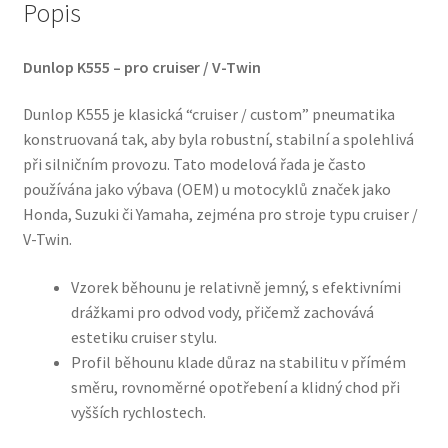
Popis
Dunlop K555 – pro cruiser / V-Twin
Dunlop K555 je klasická “cruiser / custom” pneumatika
konstruovaná tak, aby byla robustní, stabilní a spolehlivá
při silničním provozu. Tato modelová řada je často
používána jako výbava (OEM) u motocyklů značek jako
Honda, Suzuki či Yamaha, zejména pro stroje typu cruiser /
V-Twin.
Vzorek běhounu je relativně jemný, s efektivními
drážkami pro odvod vody, přičemž zachovává
estetiku cruiser stylu.
Profil běhounu klade důraz na stabilitu v přímém
směru, rovnoměrné opotřebení a klidný chod při
vyšších rychlostech.