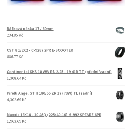
Ráfková páska 17 / 60mm
234.85 Kč
CST 8 1/2X2 - C-9287 2PR E-SCOOTER
606.77 Kč
Continental KKS 10 WW Rf. 2.25 - 19 41B TT (přední/zadní)
1,308.64 Kč
Pirelli Angel GT II 180/55 ZR 17 (73W) TL (zadní)
4,302.69 Kč
Maxxis 18X10 - 10 46Q (225/40-10) M-992 SPEARZ 6PR
1,963.69 Kč