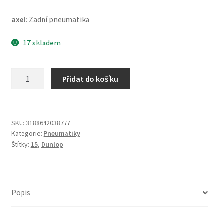
axel:
Zadní pneumatika
17 skladem
Dunlop
Přidat do košíku
K
555
140/80
-
SKU:
3188642038777
Kategorie:
Pneumatiky
15
Štítky:
15
,
Dunlop
67H
TL
(zadní)
množství
Popis