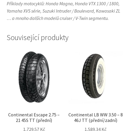
Příklady motocyklů: Honda Magna, Honda VTX 1300 / 1800,
Yamaha XVS série, Suzuki Intruder / Boulevard, Kawasaki ZL
… a mnoho dalších modelů cruiser / V-Twin segmentu.
Související produkty
Continental Escape 2.75 –
Continental LB WW 3.50 – 8
21 45S TT (přední)
46J TT (přední/zadní)
1,729.57 Kč
1,589.34 Kč