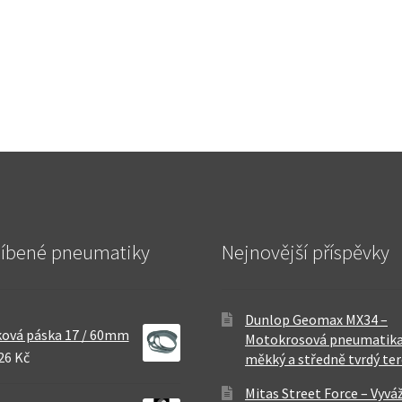
líbené pneumatiky
Nejnovější příspěvky
Dunlop Geomax MX34 –
ová páska 17 / 60mm
Motokrosová pneumatika
26 Kč
měkký a středně tvrdý te
Mitas Street Force – Vyvá