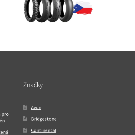
Značky
Avon
 pro
Bridgestone
rén
Continental
žená