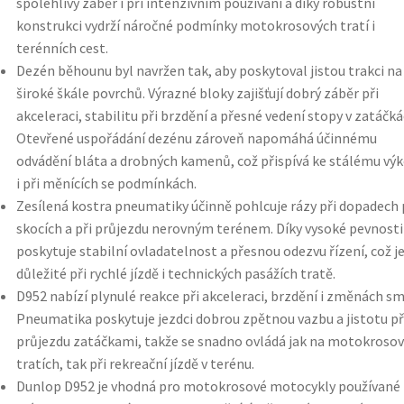
spolehlivý záběr i při intenzivním používání a díky robustní
konstrukci vydrží náročné podmínky motokrosových tratí i
terénních cest.
Dezén běhounu byl navržen tak, aby poskytoval jistou trakci na
široké škále povrchů. Výrazné bloky zajišťují dobrý záběr při
akceleraci, stabilitu při brzdění a přesné vedení stopy v zatáčká
Otevřené uspořádání dezénu zároveň napomáhá účinnému
odvádění bláta a drobných kamenů, což přispívá ke stálému vý
i při měnících se podmínkách.
Zesílená kostra pneumatiky účinně pohlcuje rázy při dopadech
skocích a při průjezdu nerovným terénem. Díky vysoké pevnosti
poskytuje stabilní ovladatelnost a přesnou odezvu řízení, což j
důležité při rychlé jízdě i technických pasážích tratě.
D952 nabízí plynulé reakce při akceleraci, brzdění i změnách sm
Pneumatika poskytuje jezdci dobrou zpětnou vazbu a jistotu př
průjezdu zatáčkami, takže se snadno ovládá jak na motokroso
tratích, tak při rekreační jízdě v terénu.
Dunlop D952 je vhodná pro motokrosové motocykly používané 