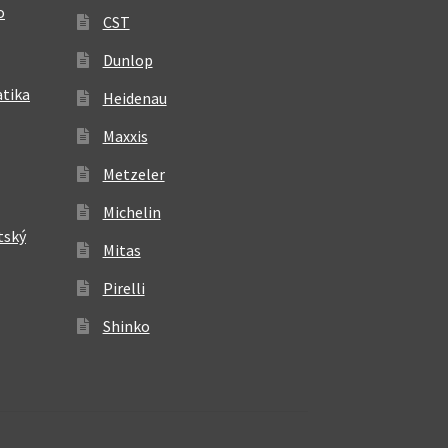
o
CST
Dunlop
atika
Heidenau
Maxxis
Metzeler
Michelin
tský
Mitas
Pirelli
Shinko