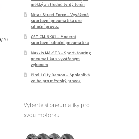
měkký a středně tvrdý terén
Mitas Street Force – Vyvážená
sportovní pneumatika pro
silniční provoz
CST CM-NK01 – Moderní
0/70
sportovní silniční pneumatika
Maxxis MA-ST3 – Sport-touring
pneumatika s vyváženým
výkonem
Pirelli City Demon – Spolehlivá
volba pro městský provoz
Vyberte si pneumatiky pro
svou motorku