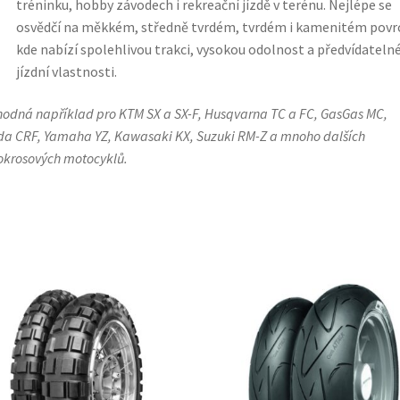
tréninku, hobby závodech i rekreační jízdě v terénu. Nejlépe se
osvědčí na měkkém, středně tvrdém, tvrdém i kamenitém povr
kde nabízí spolehlivou trakci, vysokou odolnost a předvídateln
jízdní vlastnosti.
hodná například pro KTM SX a SX-F, Husqvarna TC a FC, GasGas MC,
a CRF, Yamaha YZ, Kawasaki KX, Suzuki RM-Z a mnoho dalších
krosových motocyklů.