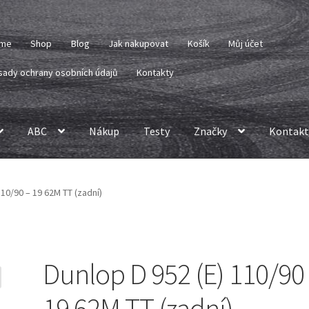
me
Shop
Blog
Jak nakupovat
Košík
Můj účet
sady ochrany osobních údajů
Kontakty
ABC
Nákup
Testy
Značky
Kontakt
110/90 – 19 62M TT (zadní)
Dunlop D 952 (E) 110/90
19 62M TT (zadní)