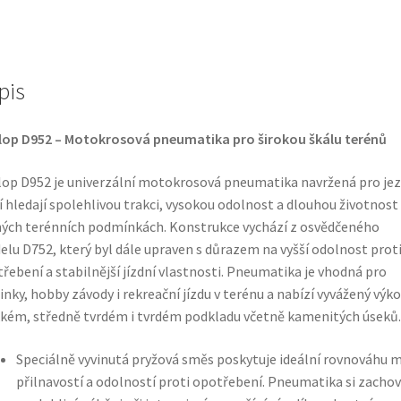
62M
TT
(zadní)
pis
množství
op D952 – Motokrosová pneumatika pro širokou škálu terénů
op D952 je univerzální motokrosová pneumatika navržená pro jez
í hledají spolehlivou trakci, vysokou odolnost a dlouhou životnost 
ých terénních podmínkách. Konstrukce vychází z osvědčeného
lu D752, který byl dále upraven s důrazem na vyšší odolnost prot
řebení a stabilnější jízdní vlastnosti. Pneumatika je vhodná pro
inky, hobby závody i rekreační jízdu v terénu a nabízí vyvážený výk
ém, středně tvrdém i tvrdém podkladu včetně kamenitých úseků.
Speciálně vyvinutá pryžová směs poskytuje ideální rovnováhu 
přilnavostí a odolností proti opotřebení. Pneumatika si zacho