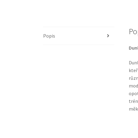
Po
Popis
Dunl
Dunl
kteř
různ
mode
opot
trén
měkk