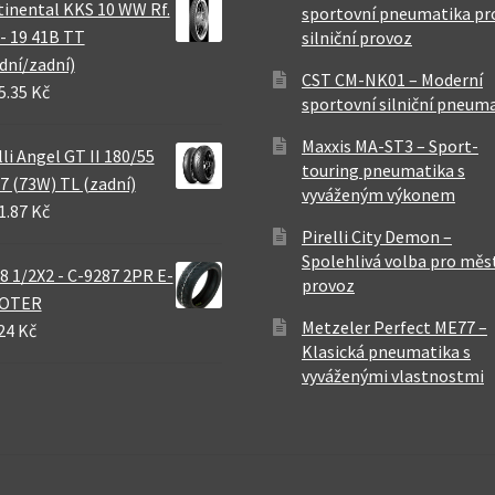
inental KKS 10 WW Rf.
sportovní pneumatika pr
 - 19 41B TT
silniční provoz
dní/zadní)
CST CM-NK01 – Moderní
5.35 Kč
sportovní silniční pneum
Maxxis MA-ST3 – Sport-
lli Angel GT II 180/55
touring pneumatika s
7 (73W) TL (zadní)
vyváženým výkonem
1.87 Kč
Pirelli City Demon –
Spolehlivá volba pro měs
8 1/2X2 - C-9287 2PR E-
provoz
OTER
Metzeler Perfect ME77 –
24 Kč
Klasická pneumatika s
vyváženými vlastnostmi