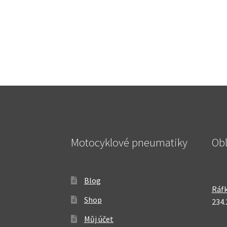
Motocyklové pneumatiky
Ob
Blog
Ráfk
Shop
234.
Můj účet