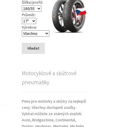
Šířka/profil:
Průměr:
Výrobce:
Hledat
Motocyklové a skútrové
pneumatiky
Pneu pro motorky a skůtry za nejlepší
ceny. Všechny dostupné značky.
Vybírat můžete ze známých značek:
Avon, Bridgestone, Continental,
Dunlop, Heidenau, Metzeler, Michelin,