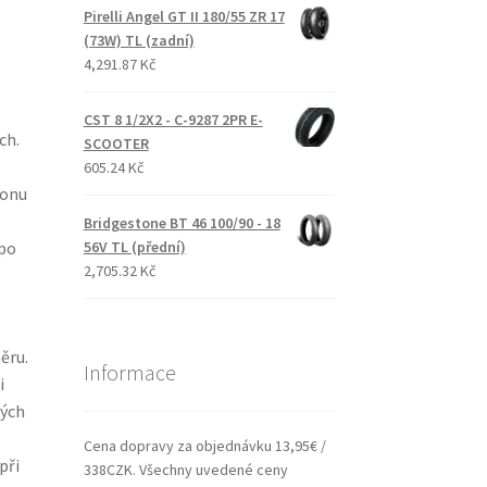
Pirelli Angel GT II 180/55 ZR 17
(73W) TL (zadní)
4,291.87 Kč
CST 8 1/2X2 - C-9287 2PR E-
ch.
SCOOTER
605.24 Kč
konu
Bridgestone BT 46 100/90 - 18
 po
56V TL (přední)
2,705.32 Kč
e
ěru.
Informace
i
vých
Cena dopravy za objednávku 13,95€ /
při
338CZK. Všechny uvedené ceny