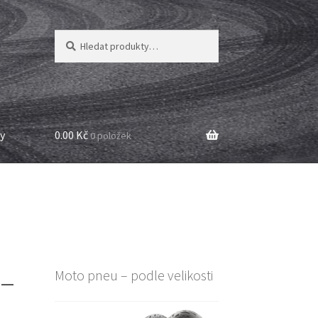
Hledat:
Hledat
y
0.00 Kč
0 položek
 –
Moto pneu – podle velikosti