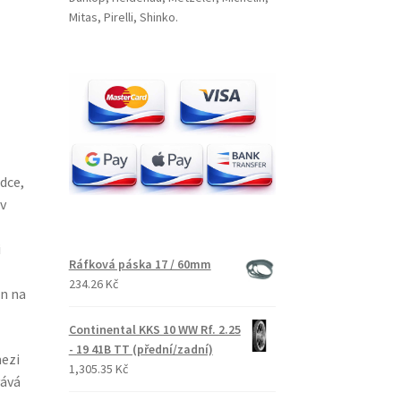
Mitas, Pirelli, Shinko.
dce,
v
i
Ráfková páska 17 / 60mm
234.26 Kč
on na
Continental KKS 10 WW Rf. 2.25
- 19 41B TT (přední/zadní)
mezi
1,305.35 Kč
vává