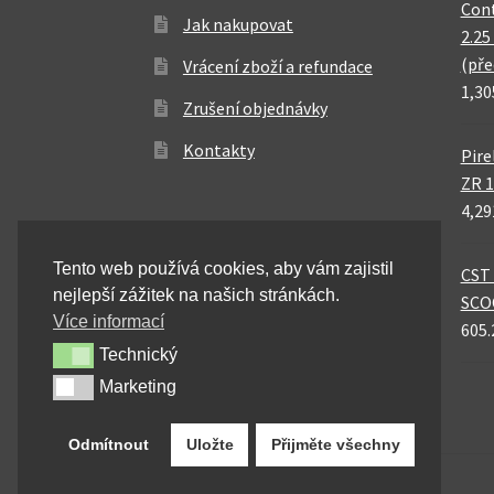
Cont
Jak nakupovat
2.25
(pře
Vrácení zboží a refundace
1,30
Zrušení objednávky
Kontakty
Pire
ZR 1
4,29
Tento web používá cookies, aby vám zajistil
CST 
nejlepší zážitek na našich stránkách.
SCO
Více informací
605.
Technický
Technický
Marketing
Marketing
Odmítnout
Uložte
Přijměte všechny