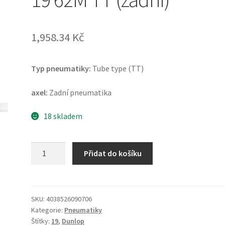
1,958.34 Kč
Typ pneumatiky:
Tube type (TT)
axel:
Zadní pneumatika
18 skladem
Dunlop
Přidat do košíku
D
952
(E)
110/90
SKU:
4038526090706
Kategorie:
Pneumatiky
-
Štítky:
19
,
Dunlop
19