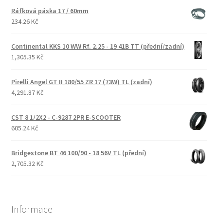
Ráfková páska 17 / 60mm
234.26 Kč
Continental KKS 10 WW Rf. 2.25 - 19 41B TT (přední/zadní)
1,305.35 Kč
Pirelli Angel GT II 180/55 ZR 17 (73W) TL (zadní)
4,291.87 Kč
CST 8 1/2X2 - C-9287 2PR E-SCOOTER
605.24 Kč
Bridgestone BT 46 100/90 - 18 56V TL (přední)
2,705.32 Kč
Informace