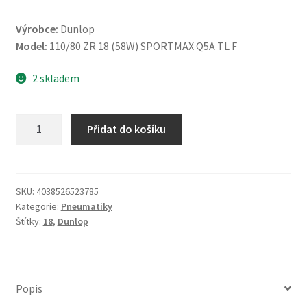
Výrobce:
Dunlop
Model:
110/80 ZR 18 (58W) SPORTMAX Q5A TL F
2 skladem
Dunlop
Přidat do košíku
110/80
ZR
18
(58W)
SKU:
4038526523785
Kategorie:
Pneumatiky
SPORTMAX
Štítky:
18
,
Dunlop
Q5A
TL
(přední)
množství
Popis