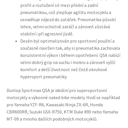
profil a rozložení sil mezi přední a zadní
pneumatikou, což zlepšuje agilitu motocyklu a
usnadňuje nájezd do zatáček. Pneumatika působí
lehce, velmi ochotně zatáčí a zároveň zůstává
stabilní i při agresivní jízdě.
Dezén byl optimalizován pro sportovní použití a
současně navržen tak, aby si pneumatika zachovala
konzistentní výkon i během opotřebení. Q5A nabízí
velmi dobrý grip na suchu i mokru a zároveň vyšší
komfort a delší životnost než čistě okruhové
hypersport pneumatiky.
Dunlop Sportmax Q5A je ideální pro supersportovní
motocykly a výkonné naked bike modely. Hodí se například
pro Yamaha YZF-R6, Kawasaki Ninja ZX-6R, Honda
CBR600RR, Suzuki GSX-R750, KTM Duke 890 nebo Yamaha
MT-09 a mnoho dalších podobných motocyklů.