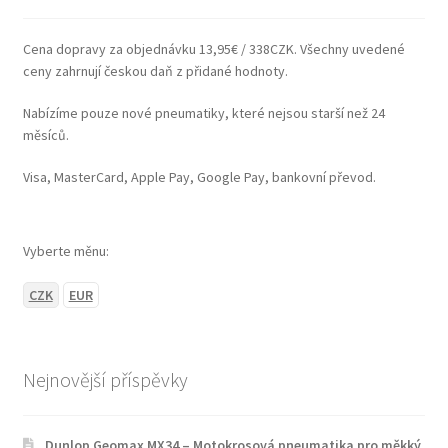
Cena dopravy za objednávku 13,95€ / 338CZK. Všechny uvedené
ceny zahrnují českou daň z přidané hodnoty.
Nabízíme pouze nové pneumatiky, které nejsou starší než 24
měsíců.
Visa, MasterCard, Apple Pay, Google Pay, bankovní převod.
Vyberte měnu:
CZK
EUR
Nejnovější příspěvky
Dunlop Geomax MX34 – Motokrosová pneumatika pro měkký