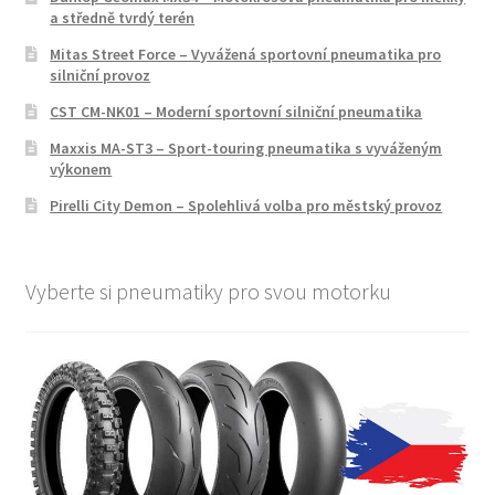
a středně tvrdý terén
Mitas Street Force – Vyvážená sportovní pneumatika pro
silniční provoz
CST CM-NK01 – Moderní sportovní silniční pneumatika
Maxxis MA-ST3 – Sport-touring pneumatika s vyváženým
výkonem
Pirelli City Demon – Spolehlivá volba pro městský provoz
Vyberte si pneumatiky pro svou motorku