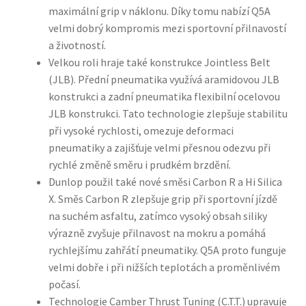
maximální grip v náklonu. Díky tomu nabízí Q5A
velmi dobrý kompromis mezi sportovní přilnavostí
a životností.
Velkou roli hraje také konstrukce Jointless Belt
(JLB). Přední pneumatika využívá aramidovou JLB
konstrukci a zadní pneumatika flexibilní ocelovou
JLB konstrukci. Tato technologie zlepšuje stabilitu
při vysoké rychlosti, omezuje deformaci
pneumatiky a zajišťuje velmi přesnou odezvu při
rychlé změně směru i prudkém brzdění.
Dunlop použil také nové směsi Carbon R a Hi Silica
X. Směs Carbon R zlepšuje grip při sportovní jízdě
na suchém asfaltu, zatímco vysoký obsah siliky
výrazně zvyšuje přilnavost na mokru a pomáhá
rychlejšímu zahřátí pneumatiky. Q5A proto funguje
velmi dobře i při nižších teplotách a proměnlivém
počasí.
Technologie Camber Thrust Tuning (C.T.T.) upravuje