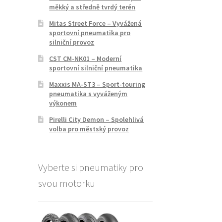
měkký a středně tvrdý terén
Mitas Street Force – Vyvážená
sportovní pneumatika pro
silniční provoz
CST CM-NK01 – Moderní
sportovní silniční pneumatika
Maxxis MA-ST3 – Sport-touring
pneumatika s vyváženým
výkonem
Pirelli City Demon – Spolehlivá
volba pro městský provoz
Vyberte si pneumatiky pro
svou motorku