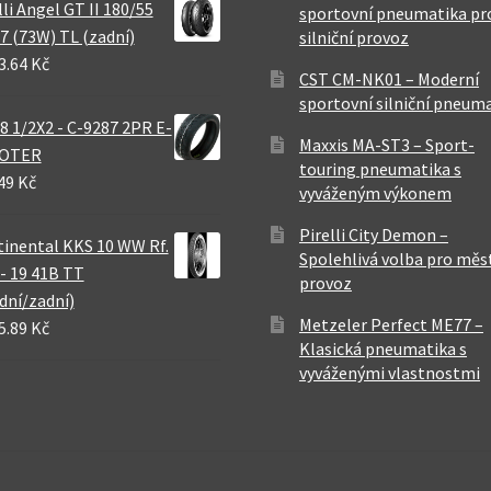
lli Angel GT II 180/55
sportovní pneumatika pr
7 (73W) TL (zadní)
silniční provoz
3.64 Kč
CST CM-NK01 – Moderní
sportovní silniční pneum
8 1/2X2 - C-9287 2PR E-
Maxxis MA-ST3 – Sport-
OTER
touring pneumatika s
49 Kč
vyváženým výkonem
Pirelli City Demon –
inental KKS 10 WW Rf.
Spolehlivá volba pro měs
 - 19 41B TT
provoz
dní/zadní)
Metzeler Perfect ME77 –
5.89 Kč
Klasická pneumatika s
vyváženými vlastnostmi