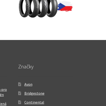
Značky
Avon
 pro
Bridgestone
rén
Continental
žená