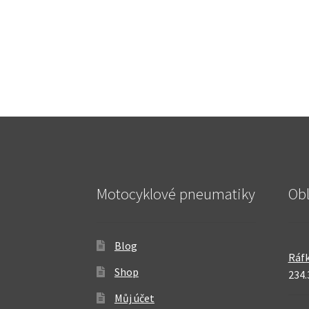
Motocyklové pneumatiky
Ob
Blog
Ráfk
Shop
234.
Můj účet