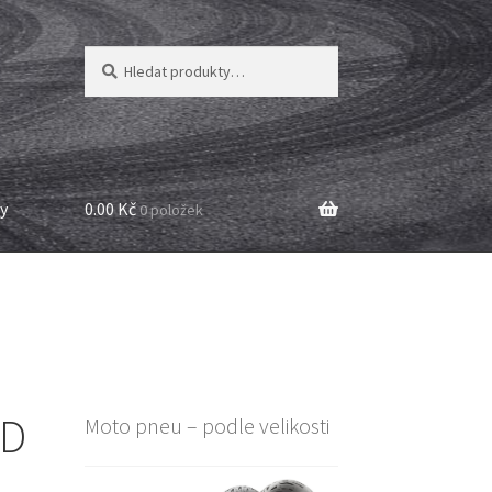
Hledat:
Hledat
y
0.00 Kč
0 položek
 D
Moto pneu – podle velikosti