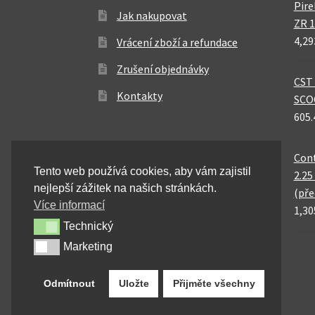
Pire
Jak nakupovat
ZR 1
4,29
Vrácení zboží a refundace
Zrušení objednávky
CST 
Kontakty
SCO
605.
Cont
Tento web používá cookies, aby vám zajistil
2.25
nejlepší zážitek na našich stránkách.
(pře
Více informací
1,30
Technický
Technický
Marketing
Marketing
Odmítnout
Uložte
Přijměte všechny