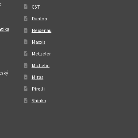
o
CST
Dunlop
atika
Heidenau
Maxxis
Metzeler
Michelin
tský
Mitas
Pirelli
Shinko