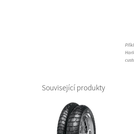
Přík
Harl
cust
Související produkty