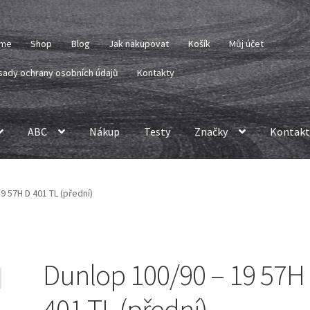
me
Shop
Blog
Jak nakupovat
Košík
Můj účet
sady ochrany osobních údajů
Kontakty
ABC
Nákup
Testy
Značky
Kontakt
9 57H D 401 TL (přední)
Dunlop 100/90 – 19 57H
401 TL (přední)