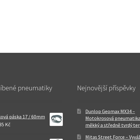
líbené pneumatiky
Nejnovější příspěvky
Dunlop Geomax MX34 –
ová páska 17 / 60mm
Motokrosová pneumatika
35 Kč
měkký a středně tvrdý te
Mitas Street Force – Vyvá