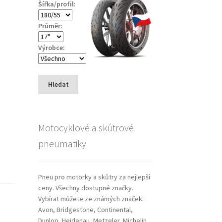
Šířka/profil:
Průměr:
Výrobce:
Hledat
Motocyklové a skútrové
pneumatiky
Pneu pro motorky a skůtry za nejlepší
ceny. Všechny dostupné značky.
Vybírat můžete ze známých značek:
Avon, Bridgestone, Continental,
Dunlop, Heidenau, Metzeler, Michelin,