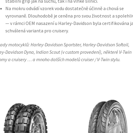
stabilní grip jak na suchu, tak i na vlhké silnici.
Na mokru odvádí vzorek vodu dostatečně účinně a chová se
vyrovnaně. Dlouhodobě je ceněna pro svou životnost a spolehli
— v rámci OEM nasazení u Harley-Davidson byla certifikována j
schválená varianta pro cruisery.
lady motocyklů: Harley-Davidson Sportster, Harley-Davidson Softail,
ey-Davidson Dyna, Indian Scout (v custom provedení), některé V-Twin
omy a cruisery … a mnoho dalších modelů cruiser / V-Twin stylu.