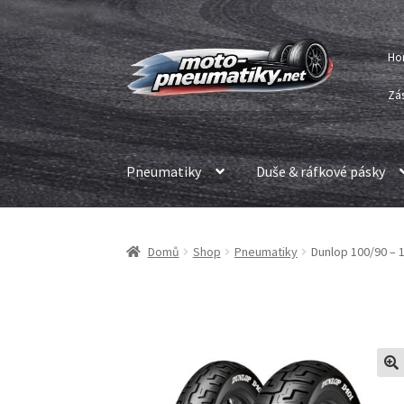
Přeskočit
Přejít
Ho
na
k
navigaci
obsahu
Zá
webu
Pneumatiky
Duše & ráfkové pásky
Domů
Shop
Pneumatiky
Dunlop 100/90 – 1