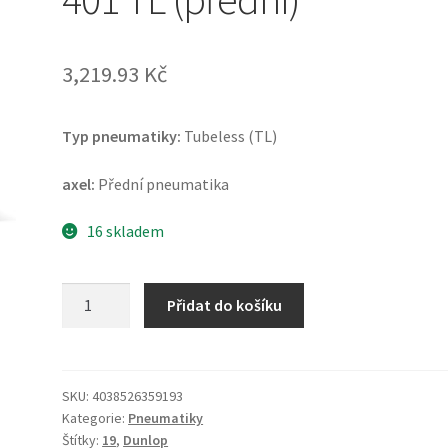
3,219.93 Kč
Typ pneumatiky:
Tubeless (TL)
axel:
Přední pneumatika
16 skladem
Dunlop
Přidat do košíku
100/90
-
19
57H
SKU:
4038526359193
Kategorie:
Pneumatiky
D
Štítky:
19
,
Dunlop
401