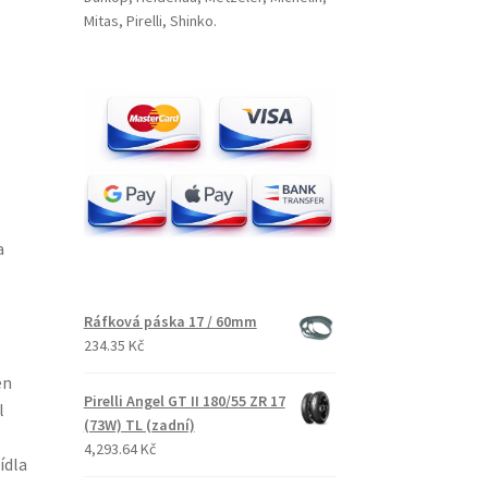
Mitas, Pirelli, Shinko.
a
Ráfková páska 17 / 60mm
234.35 Kč
en
Pirelli Angel GT II 180/55 ZR 17
l
(73W) TL (zadní)
4,293.64 Kč
ídla