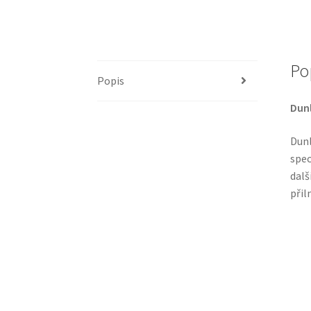
Po
Popis
Dunl
Dunl
spec
dalš
přil