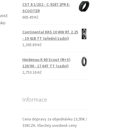
CST 8 1/2X2 - C-9287 2PR E-
SCOOTER
vost
605.49 Kč
ako
Continental KKS 10 WW Rf. 2.25
- 19 41B TT (přední/zadní)
1,305.89 Kč
Heidenau K 60 Scout (M+S)
120/90 - 17 64T TT (zadní)
2,753.16 Kč
Informace
Cena dopravy za objednávku 13,95€ /
338CZK. Všechny uvedené ceny