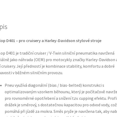
TL
(přední)
množství
pis
op D401 – pro cruisery a Harley-Davidson stylové stroje
op D401 je tradiční cruiser / V-Twin silniční pneumatika navržená
iálně jako náhrada (OEM) pro motocykly značky Harley-Davidson 
í cruisery. Její předností je kombinace stability, komfortu a dobré
navosti v běžném silničním provozu.
Pneu využívá diagonální (bias / bias-belted) konstrukci s
optimalizovaným vzorkem běhounu, který je počítačově navrž
pro rovnoměrné opotřebení a snížení tzv. cupping efektu. Profi
drážek je směrový, s dostatečnou kapacitou pro odvod vody, což
pomáhá při jízdě za mokra. Směs pryže je navržena tak, aby nab