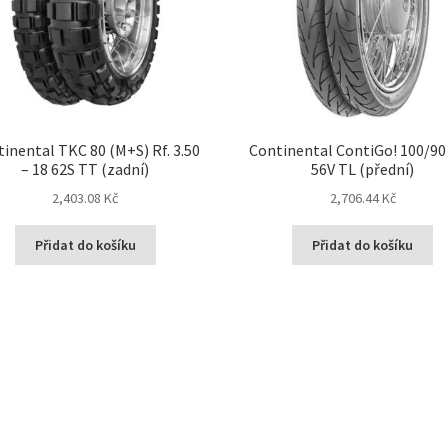
inental TKC 80 (M+S) Rf. 3.50
Continental ContiGo! 100/90 
– 18 62S TT (zadní)
56V TL (přední)
2,403.08 Kč
2,706.44 Kč
Přidat do košíku
Přidat do košíku