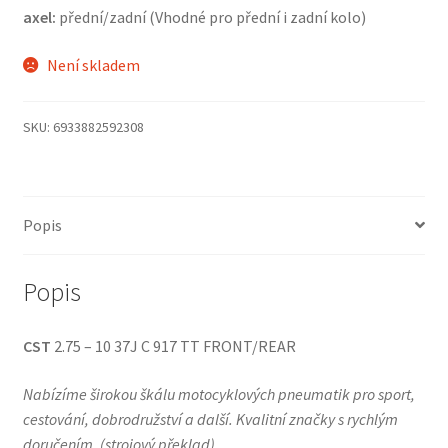
axel:
přední/zadní (Vhodné pro přední i zadní kolo)
Není skladem
SKU:
6933882592308
Popis
Popis
CST
2.75 – 10 37J C 917 TT FRONT/REAR
Nabízíme širokou škálu motocyklových pneumatik pro sport,
cestování, dobrodružství a další. Kvalitní značky s rychlým
doručením.
(
strojový překlad
)