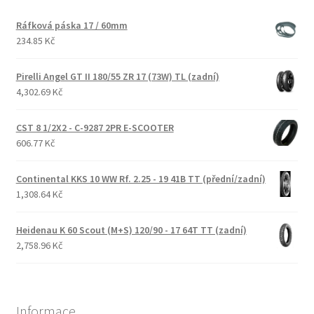
Ráfková páska 17 / 60mm
234.85 Kč
Pirelli Angel GT II 180/55 ZR 17 (73W) TL (zadní)
4,302.69 Kč
CST 8 1/2X2 - C-9287 2PR E-SCOOTER
606.77 Kč
Continental KKS 10 WW Rf. 2.25 - 19 41B TT (přední/zadní)
1,308.64 Kč
Heidenau K 60 Scout (M+S) 120/90 - 17 64T TT (zadní)
2,758.96 Kč
Informace