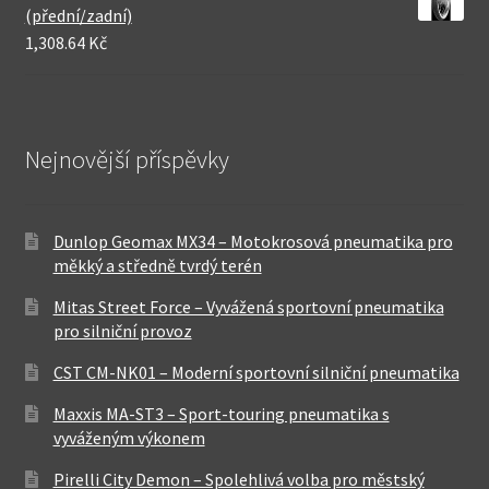
(přední/zadní)
1,308.64 Kč
Nejnovější příspěvky
Dunlop Geomax MX34 – Motokrosová pneumatika pro
měkký a středně tvrdý terén
Mitas Street Force – Vyvážená sportovní pneumatika
pro silniční provoz
CST CM-NK01 – Moderní sportovní silniční pneumatika
Maxxis MA-ST3 – Sport-touring pneumatika s
vyváženým výkonem
Pirelli City Demon – Spolehlivá volba pro městský