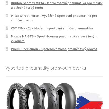
Dunlop Geomax MX34 – Motokrosová pneumatika pro měkký
a středně tvrdý terén
Mitas Street Force – Vyvážená sportovní pneumatika pro
silniční provoz
CST CM-NK01 – Moderní sportovní silniční pneumatika
Maxxis MA-ST3 – Sport-touring pneumatika s vyváženým
výkonem
Pirelli City Demon – Spolehlivá volba pro městský provoz
Vyberte si pneumatiky pro svou motorku