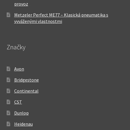
provoz
Metzeler Perfect ME77 – Klasická pneumatika s
vyváženými vlastnostmi
Značky
Avon
Bridgestone
Continental
CST
Dunlop
Heidenau