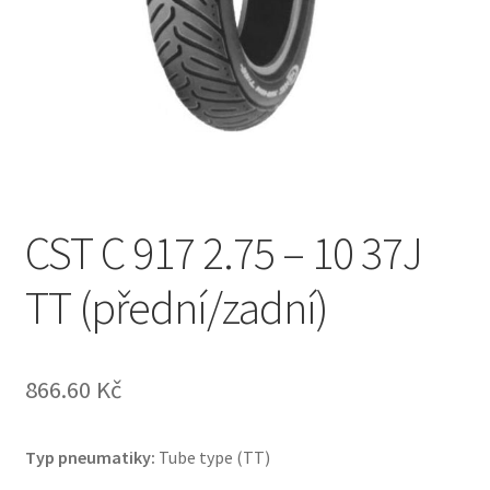
CST C 917 2.75 – 10 37J
TT (přední/zadní)
866.60 Kč
Typ pneumatiky:
Tube type (TT)