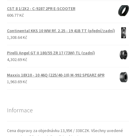
CST 8 1/2X2 - C-9287 2PR E-SCOOTER
606.77 Kč
Continental KKS 10 WW Rf. 2.25 - 19 41B TT (přední/zadní)
1,308.64 Kč
Pirelli Angel GT II 180/55 ZR 17 (73W) TL (zadní)
4,302.69 Kč
Maxxis 18X10 - 10 46Q (225/40-10) M-992 SPEARZ 6PR
1,963.69 Kč
Informace
Cena dopravy za objednávku 13,95€ / 338CZK. Všechny uvedené