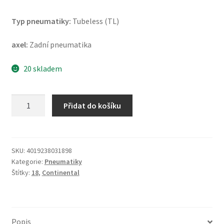
Typ pneumatiky:
Tubeless (TL)
axel:
Zadní pneumatika
20 skladem
Continental
Přidat do košíku
TrailAttack
3
150/70
R
SKU:
4019238031898
Kategorie:
Pneumatiky
18
Štítky:
18
,
Continental
70V
TL
(zadní)
množství
Popis