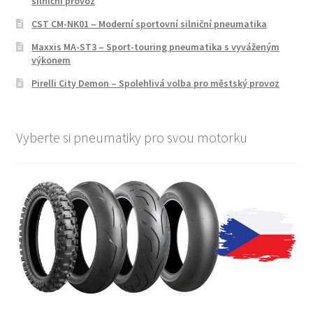
silniční provoz
CST CM-NK01 – Moderní sportovní silniční pneumatika
Maxxis MA-ST3 – Sport-touring pneumatika s vyváženým
výkonem
Pirelli City Demon – Spolehlivá volba pro městský provoz
Vyberte si pneumatiky pro svou motorku