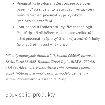
Pneumatika je vybavena ZeroDegree ocelovým
pásem (0° steel belt), zvláště v zadní verzi, který
brání deformaci pneumatiky při vysokých
rychlostech a zatížení.
Continental u TrailAttack 3 využívá technologii
MultiGrip, při níž během vulkanizace vzniká tužší
střed pneumatiky (pro vyšší nájezd) a pružnější boky
(pro lepší přilnavost v náklonech).
Příklady motocyklů: Yamaha XJ6, Honda CB500F, Kawasaki
ER-6n, Suzuki SV650, Triumph Street Triple, BMW R 1250 GS,
KTM 790 Adventure, Honda Africa Twin, Yamaha Tenere,
Suzuki V-Strom … a mnoho dalších modelů, zejména v
segmentu cestovních a adventure strojů.
Související produkty