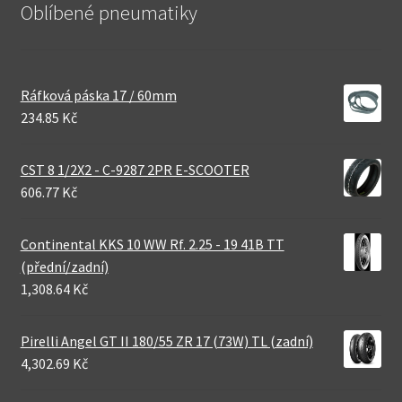
Oblíbené pneumatiky
Ráfková páska 17 / 60mm
234.85 Kč
CST 8 1/2X2 - C-9287 2PR E-SCOOTER
606.77 Kč
Continental KKS 10 WW Rf. 2.25 - 19 41B TT
(přední/zadní)
1,308.64 Kč
Pirelli Angel GT II 180/55 ZR 17 (73W) TL (zadní)
4,302.69 Kč