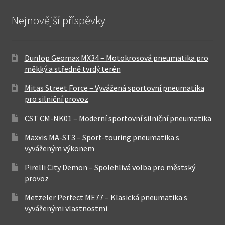
Nejnovější příspěvky
Dunlop Geomax MX34 – Motokrosová pneumatika pro
měkký a středně tvrdý terén
Mitas Street Force – Vyvážená sportovní pneumatika
pro silniční provoz
CST CM-NK01 – Moderní sportovní silniční pneumatika
Maxxis MA-ST3 – Sport-touring pneumatika s
vyváženým výkonem
Pirelli City Demon – Spolehlivá volba pro městský
provoz
Metzeler Perfect ME77 – Klasická pneumatika s
vyváženými vlastnostmi