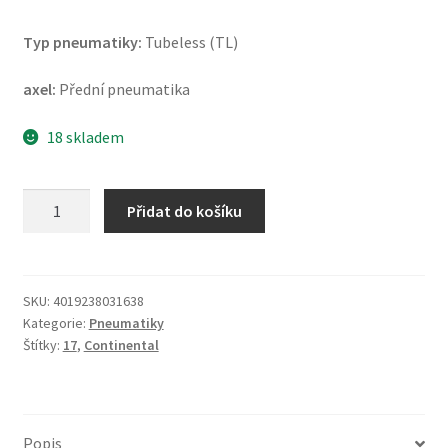
Typ pneumatiky:
Tubeless (TL)
axel:
Přední pneumatika
18 skladem
Continental
Přidat do košíku
RaceAttack
2
Street
120/70
SKU:
4019238031638
Kategorie:
Pneumatiky
ZR
Štítky:
17
,
Continental
17
(58W)
TL
(přední)
Popis