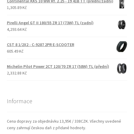
Continental KKS 10 WW Rf. 2.25 - 19 41B TT (přední/zadní)
1,305.89 Kč
Pirelli Angel GT II 180/55 ZR 17 (73W) TL (zadní)
4,293.64 Kč
CST 8 1/2X2 - C-9287 2PR E-SCOOTER
605.49 Kč
Michelin Pilot Power 2CT 120/70 ZR 17 (58W) TL (přední)
2,332.88 Kč
Informace
Cena dopravy za objednávku 13,95€ / 338CZK. Všechny uvedené
ceny zahrnují českou daň z přidané hodnoty.