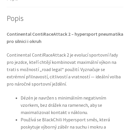
množství
Popis
Continental ContiRaceAttack 2 – hypersport pneumatika
pro silnici i okruh
Continental ContiRaceAttack 2 je evolucí sportovní řady
pro jezdce, kteří chtějí kombinovat maximální výkon na
trati s možností „road legal“ použití. Vyznačuje se
extrémní přilnavostí, citlivostí a vratností — ideální volba
pro náročné sportovní ježdění.
Dézén je navržen s minimálním negativním
vzorkem, bez drážek na ramenech, aby se
maximalizoval kontakt v náklonu.
Používá se BlackChili Hypersport směs, která
poskytuje výborný záběr na suchu i mokru a