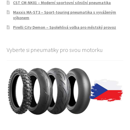
CST CM-NK01 – Moderní sportovní silniční pneumatika
Maxxis MA-ST3 – Sport-touring pneumatika s vyváženým
výkonem
Pirelli City Demon – Spolehlivá volba pro městský provoz
Vyberte si pneumatiky pro svou motorku