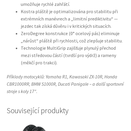
umožňuje rychlé zahřátí.
Kostra pláště je optimalizována pro stabilitu při
extrémních manévrech a „limitní prediktivitu“ —
jezdec tak získá důvěru i v kritických situacích.
ZeroDegree konstrukce (0° ocelový pás) eliminuje
„nárůst“ pláště při rychlosti, což zlepšuje stabilitu.
Technologie MultiGrip zajišťuje plynulý přechod
mezi středovou částí (tvrdší pro výdrž) a rameny
(měkčí pro trakci).
Příklady motocyklů: Yamaha R1, Kawasaki ZX-10R, Honda
CBR1000RR, BMW S1000R, Ducati Panigale – a další sportovní
stroje s koly 17″.
Související produkty