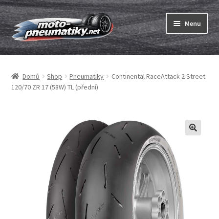
Přeskočit
Přejít
Menu
na
k
navigaci
obsahu
Expand
webu
Pneumatiky
child
Domů
Shop
Pneumatiky
Continental RaceAttack 2 Street
menu
Expand
Duše & ráfkové pásky
120/70 ZR 17 (58W) TL (přední)
child
menu
Expand
ABC
child
menu
Nákup
Testy
Expand
Značky
child
menu
Kontakty