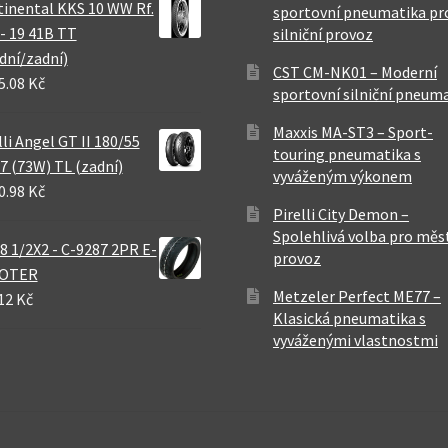
inental KKS 10 WW Rf.
sportovní pneumatika pr
 - 19 41B TT
silniční provoz
dní/zadní)
CST CM-NK01 – Moderní
5.08 Kč
sportovní silniční pneum
Maxxis MA-ST3 – Sport-
lli Angel GT II 180/55
touring pneumatika s
7 (73W) TL (zadní)
vyváženým výkonem
0.98 Kč
Pirelli City Demon –
Spolehlivá volba pro měs
8 1/2X2 - C-9287 2PR E-
provoz
OTER
Metzeler Perfect ME77 –
12 Kč
Klasická pneumatika s
vyváženými vlastnostmi