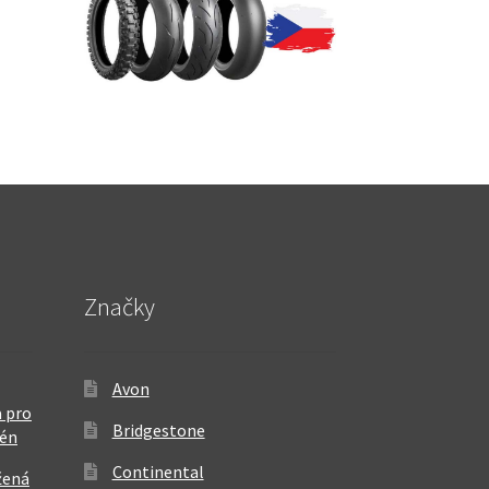
Značky
Avon
 pro
Bridgestone
rén
Continental
žená