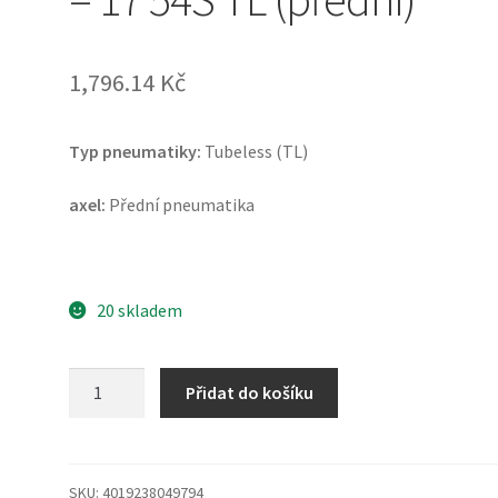
1,796.14 Kč
Typ pneumatiky:
Tubeless (TL)
axel:
Přední pneumatika
20 skladem
Continental
Přidat do košíku
Road
110/70
-
17
SKU:
4019238049794