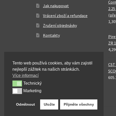
Cont
Jak nakupovat
2.25
(pře
Vrácení zboží a refundace
1,30
Zrušení objednávky
Kontakty
Pire
ZR 1
4,29
Tento web používá cookies, aby vám zajistil
CST 
nejlepší zážitek na našich stránkách.
SCO
Více informací
605.
Technický
Technický
Marketing
Marketing
Odmítnout
Uložte
Přijměte všechny