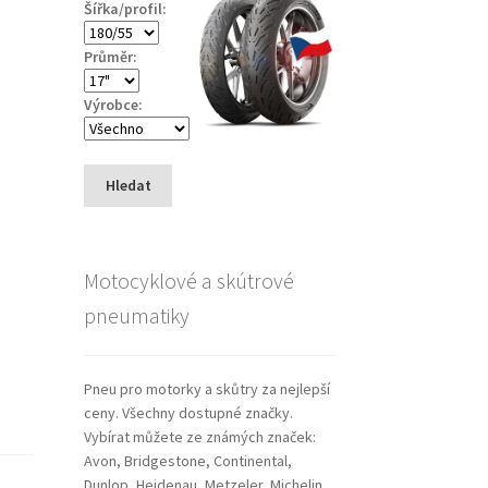
Šířka/profil:
Průměr:
Výrobce:
Hledat
Motocyklové a skútrové
pneumatiky
Pneu pro motorky a skůtry za nejlepší
ceny. Všechny dostupné značky.
Vybírat můžete ze známých značek:
Avon, Bridgestone, Continental,
Dunlop, Heidenau, Metzeler, Michelin,