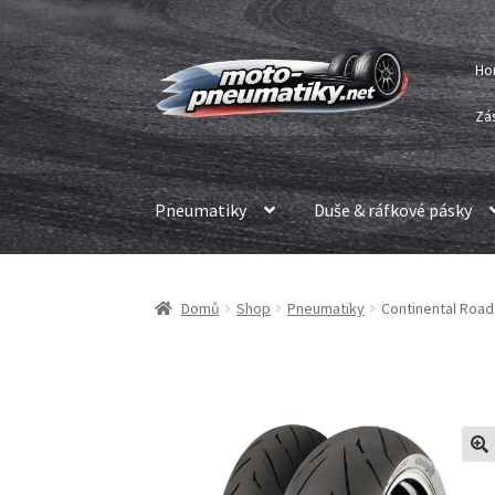
Přeskočit
Přejít
Ho
na
k
navigaci
obsahu
Zá
webu
Pneumatiky
Duše & ráfkové pásky
Domů
Shop
Pneumatiky
Continental Road 