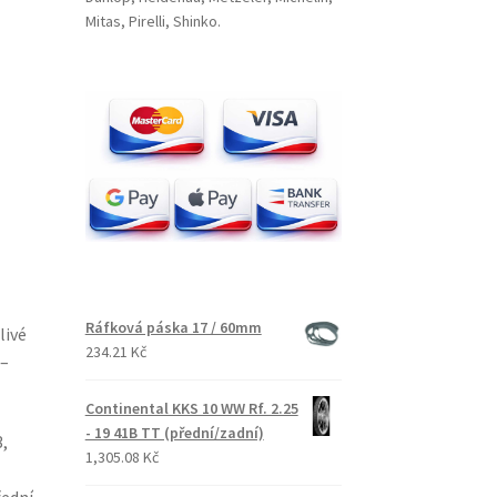
Mitas, Pirelli, Shinko.
Ráfková páska 17 / 60mm
livé
234.21 Kč
 –
Continental KKS 10 WW Rf. 2.25
- 19 41B TT (přední/zadní)
,
1,305.08 Kč