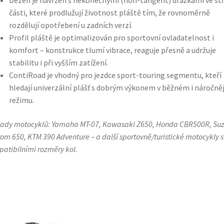
Dezén je navržen s nekonečnými (non-tangent) drážkami ve st
části, které prodlužují životnost pláště tím, že rovnoměrně
rozdělují opotřebení u zadních verzí.
Profil pláště je optimalizován pro sportovní ovladatelnost i
komfort – konstrukce tlumí vibrace, reaguje přesně a udržuje
stabilitu i při vyšším zatížení.
ContiRoad je vhodný pro jezdce sport-touring segmentu, kteří
hledají univerzální plášť s dobrým výkonem v běžném i náročně
režimu.
lady motocyklů: Yamaha MT-07, Kawasaki Z650, Honda CBR500R, Suz
rom 650, KTM 390 Adventure – a další sportovně/turistické motocykly s
atibilními rozměry kol.