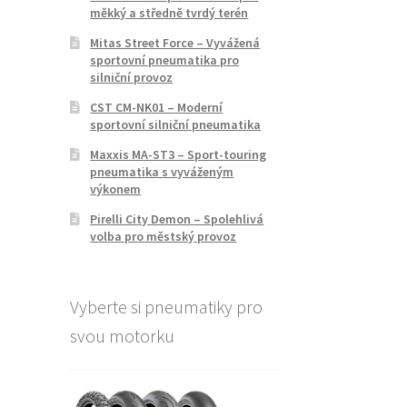
měkký a středně tvrdý terén
Mitas Street Force – Vyvážená
sportovní pneumatika pro
silniční provoz
CST CM-NK01 – Moderní
sportovní silniční pneumatika
Maxxis MA-ST3 – Sport-touring
pneumatika s vyváženým
výkonem
Pirelli City Demon – Spolehlivá
volba pro městský provoz
Vyberte si pneumatiky pro
svou motorku