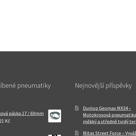
líbené pneumatiky
Nejnovější příspěvky
Dunlop Geomax MX34 –
ová páska 17 / 60mm
Motokrosová pneumatika
21 Kč
měkký a středně tvrdý te
Mitas Street Force – Vyvá