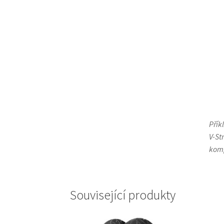
Přík
V-St
komp
Související produkty