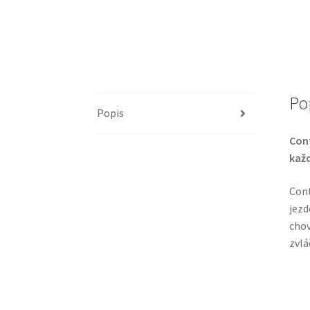
Po
Popis
Cont
každ
Cont
jezd
chov
zvlá