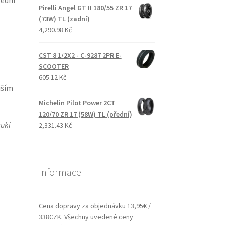
řední
Pirelli Angel GT II 180/55 ZR 17
(73W) TL (zadní)
4,290.98 Kč
CST 8 1/2X2 - C-9287 2PR E-
SCOOTER
605.12 Kč
jším
Michelin Pilot Power 2CT
120/70 ZR 17 (58W) TL (přední)
uki
2,331.43 Kč
Informace
Cena dopravy za objednávku 13,95€ /
338CZK. Všechny uvedené ceny