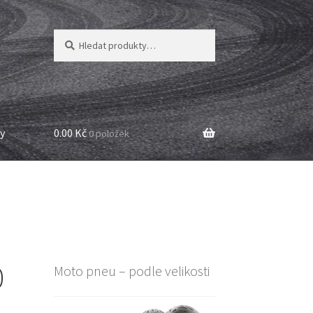
Hledat:
Hledat
y
0.00 Kč
0 položek
0
Moto pneu – podle velikosti