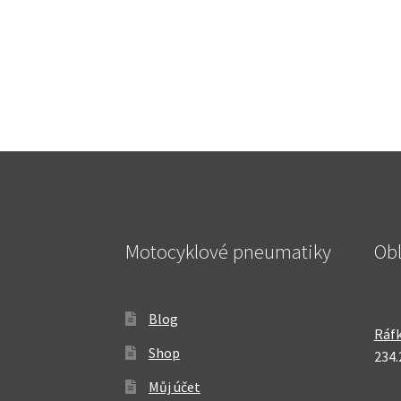
Motocyklové pneumatiky
Ob
Blog
Ráfk
Shop
234.
Můj účet