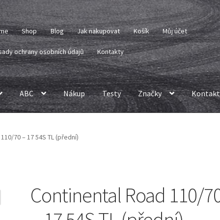
me
Shop
Blog
Jak nakupovat
Košík
Můj účet
sady ochrany osobních údajů
Kontakty
ABC
Nákup
Testy
Značky
Kontakt
110/70 – 17 54S TL (přední)
Continental Road 110/7
– 17 54S TL (přední)