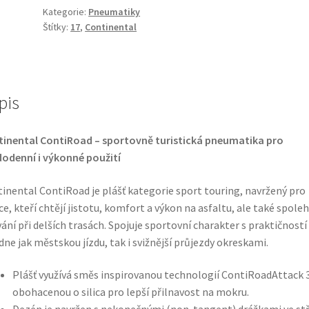
Kategorie:
Pneumatiky
54S
Štítky:
17
,
Continental
TL
(přední)
množství
pis
inental ContiRoad – sportovně turistická pneumatikа pro
odenní i výkonné použití
inental ContiRoad je plášť kategorie sport touring, navržený pro
ce, kteří chtějí jistotu, komfort a výkon na asfaltu, ale také spoleh
ání při delších trasách. Spojuje sportovní charakter s praktičností
dne jak městskou jízdu, tak i svižnější průjezdy okreskami.
Plášť využívá směs inspirovanou technologií ContiRoadAttack 3
obohacenou o silica pro lepší přilnavost na mokru.