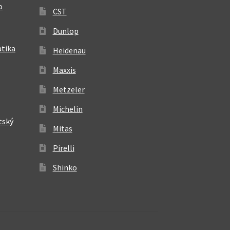
o
CST
Dunlop
atika
Heidenau
Maxxis
Metzeler
Michelin
tský
Mitas
Pirelli
Shinko