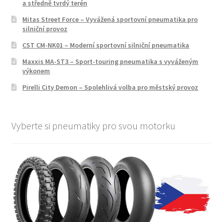
a středně tvrdý terén
Mitas Street Force – Vyvážená sportovní pneumatika pro
silniční provoz
CST CM-NK01 – Moderní sportovní silniční pneumatika
Maxxis MA-ST3 – Sport-touring pneumatika s vyváženým
výkonem
Pirelli City Demon – Spolehlivá volba pro městský provoz
Vyberte si pneumatiky pro svou motorku