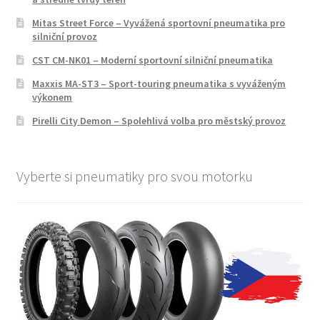
Mitas Street Force – Vyvážená sportovní pneumatika pro
silniční provoz
CST CM-NK01 – Moderní sportovní silniční pneumatika
Maxxis MA-ST3 – Sport-touring pneumatika s vyváženým
výkonem
Pirelli City Demon – Spolehlivá volba pro městský provoz
Vyberte si pneumatiky pro svou motorku