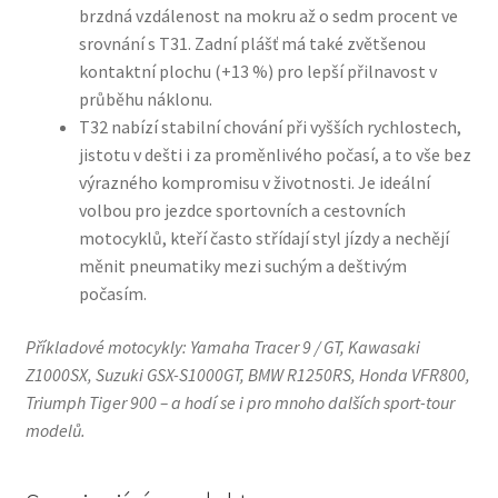
brzdná vzdálenost na mokru až o sedm procent ve
srovnání s T31. Zadní plášť má také zvětšenou
kontaktní plochu (+13 %) pro lepší přilnavost v
průběhu náklonu.
T32 nabízí stabilní chování při vyšších rychlostech,
jistotu v dešti i za proměnlivého počasí, a to vše bez
výrazného kompromisu v životnosti. Je ideální
volbou pro jezdce sportovních a cestovních
motocyklů, kteří často střídají styl jízdy a nechějí
měnit pneumatiky mezi suchým a deštivým
počasím.
Příkladové motocykly: Yamaha Tracer 9 / GT, Kawasaki
Z1000SX, Suzuki GSX-S1000GT, BMW R1250RS, Honda VFR800,
Triumph Tiger 900 – a hodí se i pro mnoho dalších sport-tour
modelů.