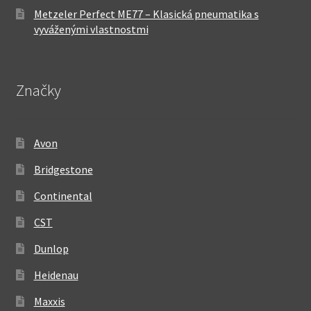
Metzeler Perfect ME77 – Klasická pneumatika s
vyváženými vlastnostmi
Značky
Avon
Bridgestone
Continental
CST
Dunlop
Heidenau
Maxxis