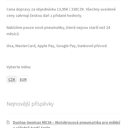
Cena dopravy za objednávku 13,95€ / 338CZK. Všechny uvedené
ceny zahrnují českou daň z přidané hodnoty.
Nabízíme pouze nové pneumatiky, které nejsou starší než 24
měsíců.
Visa, MasterCard, Apple Pay, Google Pay, bankovní převod.
Vyberte měnu:
CZK
EUR
Nejnovější příspěvky
Dunlop Geomax MX34 – Motokrosová pneumatika pro měkký
a středně tvrdý terén