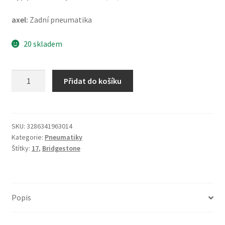
axel:
Zadní pneumatika
20 skladem
Bridgestone
Přidat do košíku
T
32
190/50
ZR
SKU:
3286341963014
Kategorie:
Pneumatiky
17
Štítky:
17
,
Bridgestone
(73W)
TL
(zadní)
množství
Popis