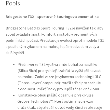
Popis
Bridgestone T32 – sportovně-touringová pneumatika
Bridgestone Battlax Sport Touring T32 je navržen tak, aby
spojil ovladatelnost, komfort a jistotu v proměnlivých
podmínkách počasí. Představuje evoluci oproti modelu T31
s posíleným výkonem na mokru, lepším odvodem vody a
delší výdrží.
Přední verze T32 využívá směs bohatou na siliku
(Silica Rich) pro rychlejší zahřátí a vyšší přilnavost
na mokru. Zadní verze je vybavena technologií 3LC
(Three-Layer Compound): tvrdší střed pro stabilitu
a odolnost, měkčí boky pro lepší záběr v náklonu.
Konstrukce obou plášťů obsahuje prvek Pulse
Groove Technology™, který optimalizuje vzor
drážek tak, aby zlepšil odvod vody, čímž se zkracuje