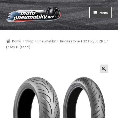
Přeskočit
Přejít
Menu
na
k
navigaci
obsahu
Expand
webu
Pneumatiky
child
Domů
Shop
Pneumatiky
Bridgestone T 32 190/50 ZR 17
menu
Expand
Duše & ráfkové pásky
(73W) TL (zadní)
child
menu
Expand
ABC
child
menu
Nákup
Testy
Expand
Značky
child
menu
Kontakty