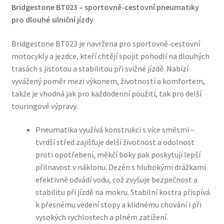
Bridgestone BT023 – sportovně-cestovní pneumatiky
pro dlouhé silniční jízdy
Bridgestone BT023 je navržena pro sportovně-cestovní
motocykly a jezdce, kteří chtějí spojit pohodlí na dlouhých
trasách s jistotou a stabilitou při svižné jízdě. Nabízí
vyvážený poměr mezi výkonem, životností a komfortem,
takže je vhodná jak pro každodenní použití, tak pro delší
touringové výpravy.
Pneumatika využívá konstrukci s více směsmi –
tvrdší střed zajišťuje delší životnost a odolnost
proti opotřebení, měkčí boky pak poskytují lepší
přilnavost v náklonu. Dezén s hlubokými drážkami
efektivně odvádí vodu, což zvyšuje bezpečnost a
stabilitu při jízdě na mokru. Stabilní kostra přispívá
k přesnému vedení stopy a klidnému chování i při
vysokých rychlostech a plném zatížení.