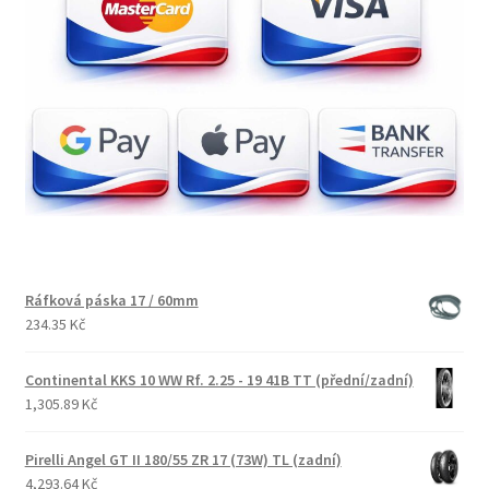
Ráfková páska 17 / 60mm
234.35 Kč
Continental KKS 10 WW Rf. 2.25 - 19 41B TT (přední/zadní)
1,305.89 Kč
Pirelli Angel GT II 180/55 ZR 17 (73W) TL (zadní)
4,293.64 Kč