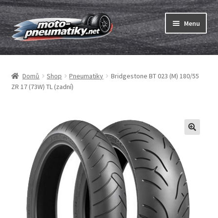
Přeskočit
Přejít
Menu
na
k
navigaci
obsahu
Expand
webu
Pneumatiky
child
Domů
Shop
Pneumatiky
Bridgestone BT 023 (M) 180/55
menu
Expand
Duše & ráfkové pásky
ZR 17 (73W) TL (zadní)
child
menu
Expand
ABC
child
menu
Nákup
Testy
Expand
Značky
child
menu
Kontakty