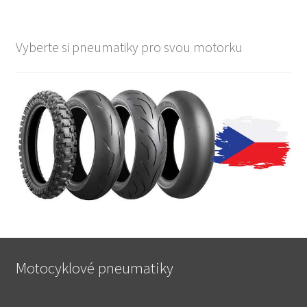
Vyberte si pneumatiky pro svou motorku
Motocyklové pneumatiky