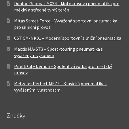
Dunlop Geomax MX34 – Motokrosová pneumatika pro
měkký a středně tvrdý terén
Mitas Street Force – Vyvážená sportovní pneumatika
pro silniční provoz
CST CM-NK01 – Moderní sportovní silniční pneumatika
Maxxis MA-ST3 – Sport-touring pneumatika s
vyváženým výkonem
Pirelli City Demon – Spolehlivá volba pro městský
provoz
Metzeler Perfect ME77 – Klasická pneumatika s
vyváženými vlastnostmi
Značky