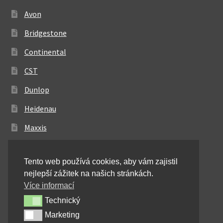
Avon
Bridgestone
Continental
CST
Dunlop
Heidenau
Maxxis
Metzeler
Tento web používá cookies, aby vám zajistil
Michelin
nejlepší zážitek na našich stránkách.
Mitas
Více informací
Technický
Technický
Pirelli
Marketing
Marketing
Shinko