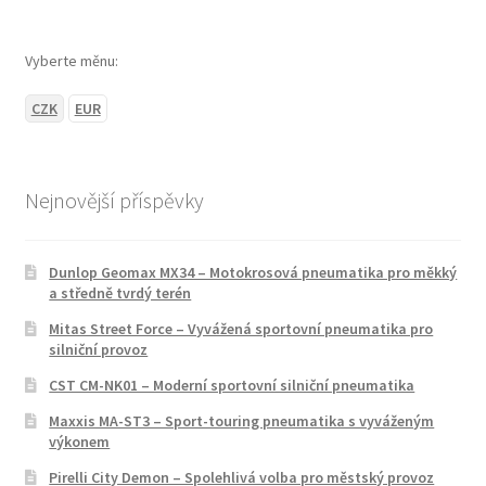
Vyberte měnu:
CZK
EUR
Nejnovější příspěvky
Dunlop Geomax MX34 – Motokrosová pneumatika pro měkký
a středně tvrdý terén
Mitas Street Force – Vyvážená sportovní pneumatika pro
silniční provoz
CST CM-NK01 – Moderní sportovní silniční pneumatika
Maxxis MA-ST3 – Sport-touring pneumatika s vyváženým
výkonem
Pirelli City Demon – Spolehlivá volba pro městský provoz