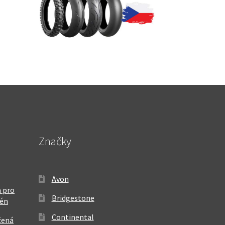
Značky
Avon
 pro
Bridgestone
rén
Continental
žená