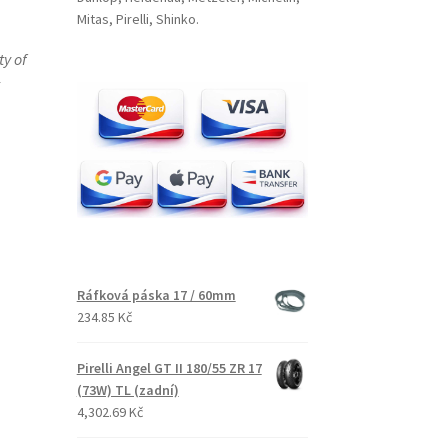
Mitas, Pirelli, Shinko.
ty of
Ráfková páska 17 / 60mm
234.85 Kč
Pirelli Angel GT II 180/55 ZR 17
(73W) TL (zadní)
4,302.69 Kč