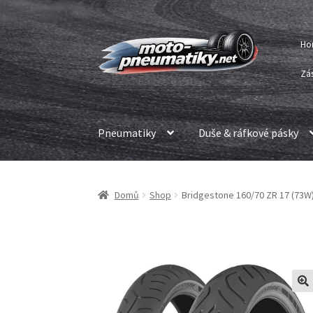
Přeskočit
Přejít
Ho
na
k
navigaci
obsahu
Zá
webu
Pneumatiky
Duše & ráfkové pásky
Domů
Shop
Bridgestone 160/70 ZR 17 (73W)