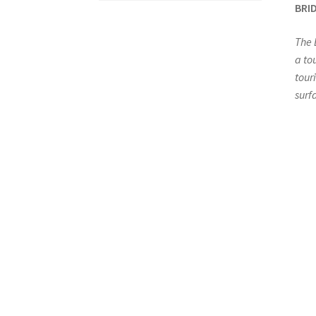
BRID
The 
a to
tour
surf