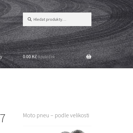
Hledat:
Hledat
y
0.00 Kč
0 položek
17
Moto pneu – podle velikosti