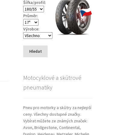
Šířka/profil:
Průměr:
Výrobce:
Hledat
Motocyklové a skútrové
pneumatiky
Pneu pro motorky a skůtry za nejlepší
ceny. Všechny dostupné značky.
Vybírat můžete ze známých značek:
Avon, Bridgestone, Continental,
Dunlop, Heidenau, Metzeler, Michelin,