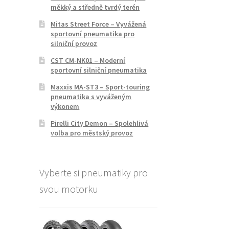
měkký a středně tvrdý terén
Mitas Street Force – Vyvážená
sportovní pneumatika pro
silniční provoz
CST CM-NK01 – Moderní
sportovní silniční pneumatika
Maxxis MA-ST3 – Sport-touring
pneumatika s vyváženým
výkonem
Pirelli City Demon – Spolehlivá
volba pro městský provoz
Vyberte si pneumatiky pro
svou motorku