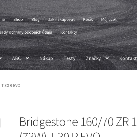
me
Shop
Blog
Jak nakupovat
Košík
Můj účet
sady ochrany osobních údajů
Kontakty
ABC
Nákup
Testy
Značky
Kontakt
 T 30 R EVO
Bridgestone 160/70 ZR 
(73W) T 30 R EVO