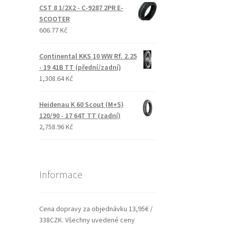
CST 8 1/2X2 - C-9287 2PR E-
SCOOTER
606.77 Kč
Continental KKS 10 WW Rf. 2.25
- 19 41B TT (přední/zadní)
1,308.64 Kč
Heidenau K 60 Scout (M+S)
120/90 - 17 64T TT (zadní)
2,758.96 Kč
Informace
Cena dopravy za objednávku 13,95€ /
338CZK. Všechny uvedené ceny