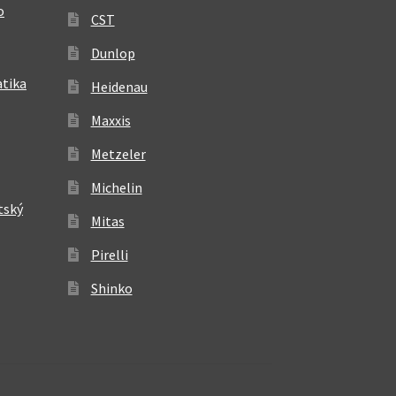
o
CST
Dunlop
atika
Heidenau
Maxxis
Metzeler
Michelin
tský
Mitas
Pirelli
Shinko