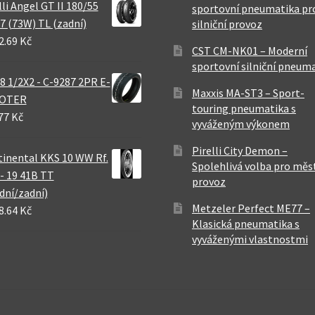
lli Angel GT II 180/55
sportovní pneumatika pr
7 (73W) TL (zadní)
silniční provoz
2.69 Kč
CST CM-NK01 – Moderní
sportovní silniční pneum
8 1/2X2 - C-9287 2PR E-
Maxxis MA-ST3 – Sport-
OTER
touring pneumatika s
77 Kč
vyváženým výkonem
Pirelli City Demon –
inental KKS 10 WW Rf.
Spolehlivá volba pro měs
 - 19 41B TT
provoz
dní/zadní)
Metzeler Perfect ME77 –
8.64 Kč
Klasická pneumatika s
vyváženými vlastnostmi