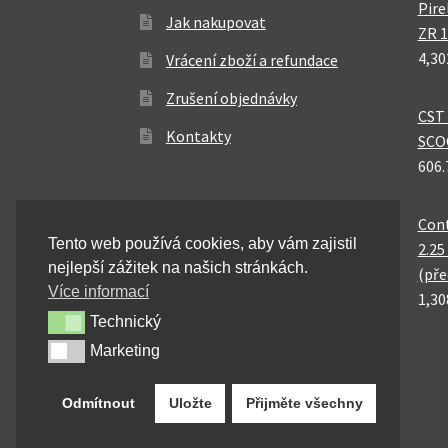
Pire
Jak nakupovat
ZR 1
4,30
Vrácení zboží a refundace
Zrušení objednávky
CST 
Kontakty
SCO
606.
Cont
Tento web používá cookies, aby vám zajistil
2.25
nejlepší zážitek na našich stránkách.
(pře
Více informací
1,30
Technický
Technický
Marketing
Marketing
Odmítnout
Uložte
Přijměte všechny