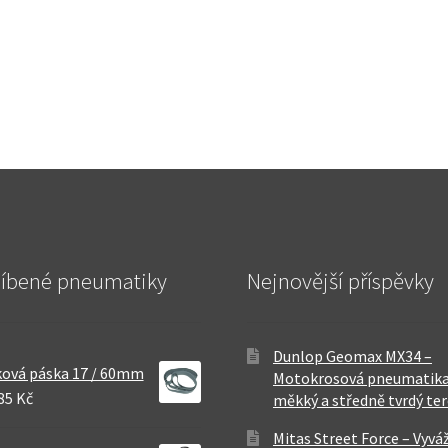
líbené pneumatiky
Nejnovější příspěvky
Dunlop Geomax MX34 –
ová páska 17 / 60mm
Motokrosová pneumatika
85 Kč
měkký a středně tvrdý te
Mitas Street Force – Vyvá