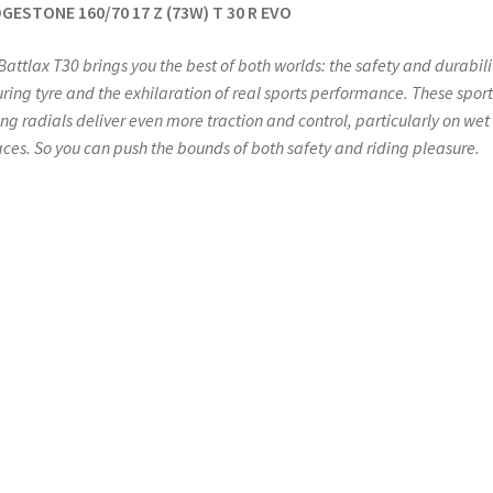
GESTONE 160/70 17 Z (73W) T 30 R EVO
Battlax T30 brings you the best of both worlds: the safety and durabili
uring tyre and the exhilaration of real sports performance. These sport
ing radials deliver even more traction and control, particularly on wet
aces. So you can push the bounds of both safety and riding pleasure.