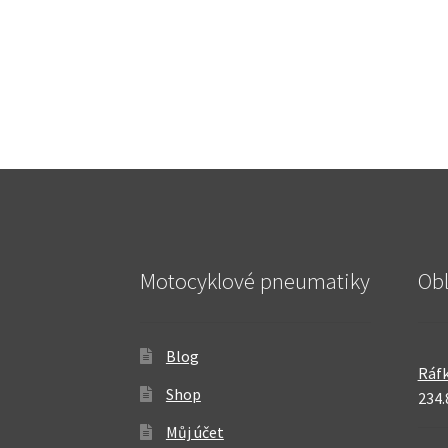
Motocyklové pneumatiky
Ob
Blog
Ráfk
Shop
234.
Můj účet