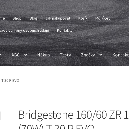
me
Shop
Blog
Jak nakupovat
Košík
Můj účet
sady ochrany osobních údajů
Kontakty
ABC
Nákup
Testy
Značky
Kontakt
 T 30 R EVO
Bridgestone 160/60 ZR 
(70W) T 30 R EVO