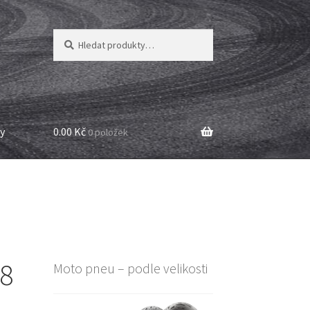
Hledat:
Hledat
y
0.00 Kč
0 položek
18
Moto pneu – podle velikosti