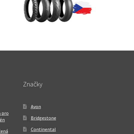
Značky
Avon
 pro
Bridgestone
rén
Continental
žená