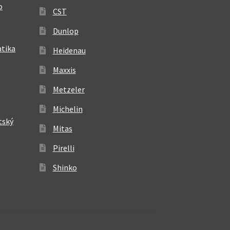
o
CST
Dunlop
atika
Heidenau
Maxxis
Metzeler
Michelin
tský
Mitas
Pirelli
Shinko