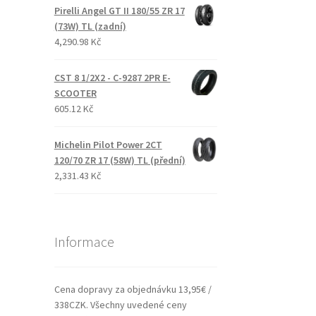
Pirelli Angel GT II 180/55 ZR 17
(73W) TL (zadní)
4,290.98 Kč
CST 8 1/2X2 - C-9287 2PR E-
SCOOTER
605.12 Kč
Michelin Pilot Power 2CT
120/70 ZR 17 (58W) TL (přední)
2,331.43 Kč
Informace
Cena dopravy za objednávku 13,95€ /
338CZK. Všechny uvedené ceny