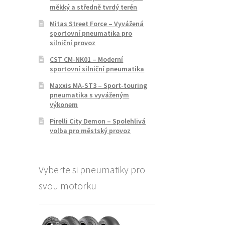
měkký a středně tvrdý terén
Mitas Street Force – Vyvážená
sportovní pneumatika pro
silniční provoz
CST CM-NK01 – Moderní
sportovní silniční pneumatika
Maxxis MA-ST3 – Sport-touring
pneumatika s vyváženým
výkonem
Pirelli City Demon – Spolehlivá
volba pro městský provoz
Vyberte si pneumatiky pro
svou motorku