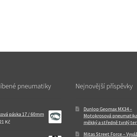
líbené pneumatiky
Nejnovější příspěvky
Dunlop Geomax MX34 –
ová páska 17 / 60mm
Motokrosová pneumatika
21 Kč
měkký a středně tvrdý te
Mitas Street Force – Vyvá