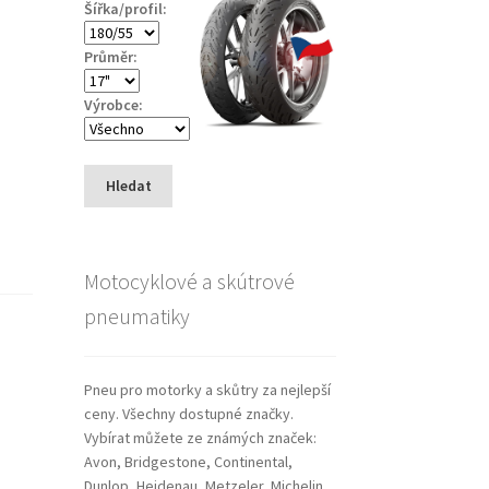
Šířka/profil:
Průměr:
Výrobce:
Hledat
Motocyklové a skútrové
pneumatiky
Pneu pro motorky a skůtry za nejlepší
ceny. Všechny dostupné značky.
Vybírat můžete ze známých značek:
Avon, Bridgestone, Continental,
Dunlop, Heidenau, Metzeler, Michelin,