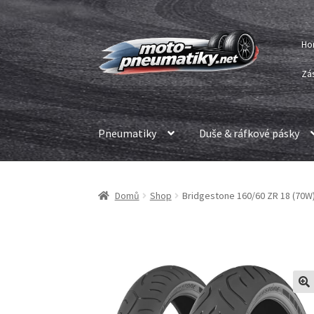
Přeskočit
Přejít
Ho
na
k
navigaci
obsahu
Zá
webu
Pneumatiky
Duše & ráfkové pásky
Domů
Shop
Bridgestone 160/60 ZR 18 (70W)