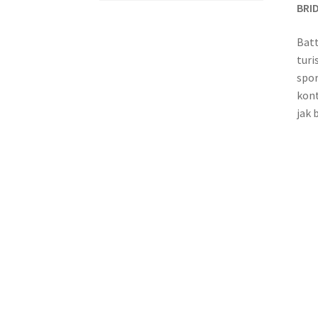
BRID
Batt
turi
spor
kont
jak 