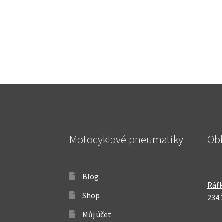
Motocyklové pneumatiky
Ob
Blog
Ráfk
Shop
234.
Můj účet