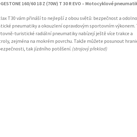
GESTONE 160/60 18 Z (70W) T 30 R EVO – Motocyklové pneumati
lax T30 vám přináší to nejlepší z obou světů: bezpečnost a odoln
stické pneumatiky a okouzlení opravdovým sportovním výkonem. 
tovně-turistické radiální pneumatiky nabízejí ještě více trakce a
roly, zejména na mokrém povrchu. Takže můžete posunout hrani
bezpečnosti, tak jízdního potěšení.
(
strojový překlad
)