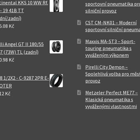
inental KKS 10 WW Rf.
sportovní pneumatika pr
 - 19 41B TT
silniční provoz
dní/zadní)
CST CM-NK01 – Moderní
5.08 Kč
sportovní silniční pneum
Maxxis MA-ST3 – Sport-
lli Angel GT II 180/55
touring pneumatika s
7 (73W) TL (zadní)
vyváženým výkonem
0.98 Kč
Pirelli City Demon –
Spolehlivá volba pro měs
8 1/2X2 - C-9287 2PR E-
provoz
OTER
Metzeler Perfect ME77 –
12 Kč
Klasická pneumatika s
vyváženými vlastnostmi