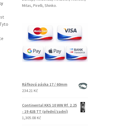
ky
Mitas, Pirelli, Shinko.
ost
Tyto
ce
Ráfková páska 17 / 60mm
234.21 Kč
Continental KKS 10 WW Rf. 2.25
- 19 41B TT (přední/zadní)
1,305.08 Kč