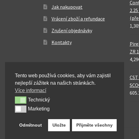
Cont
Jak nakupovat
2.25
(pře
Vrácení zboží a refundace
1,30
Zrušení objednávky
Kontakty
Pire
ZR 1
4,29
Tento web používá cookies, aby vám zajistil
CST 
nejlepší zážitek na našich stránkách.
SCO
Více informací
605.
Technický
Technický
Marketing
Marketing
Odmítnout
Uložte
Přijměte všechny