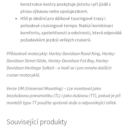
konstrukce kostry poskytuje jistotu i při jízdě s
plnou výbavou nebo spolujezdcem.
H50 je ideální pro dálkové touringové trasy i
pohodové cruisingové tempo. Nabízí kombinaci
komfortu, spolehlivosti a odolnosti, která odpovídá
požadavkům jezdců velkých cruiserů.
Příkladové motocykly: Harley-Davidson Road King, Harley-
Davidson Street Glide, Harley-Davidson Fat Boy, Harley-
Davidson Heritage Softail – a hodí se i pro mnoho dalších
cruiser motocyklů.
Verze UM (Universal Mounting) – Lze montovat jako
bezdušovou pneumatiku (TL) i jako dušovou (TT), pokud je při
montáži typu TT použita správná duše a odpovídající ráfek.
Související produkty