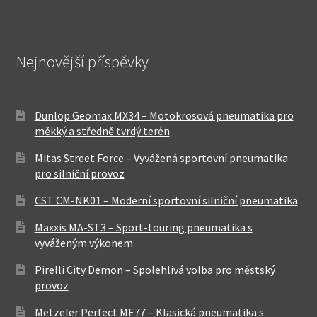
Nejnovější příspěvky
Dunlop Geomax MX34 – Motokrosová pneumatika pro
měkký a středně tvrdý terén
Mitas Street Force – Vyvážená sportovní pneumatika
pro silniční provoz
CST CM-NK01 – Moderní sportovní silniční pneumatika
Maxxis MA-ST3 – Sport-touring pneumatika s
vyváženým výkonem
Pirelli City Demon – Spolehlivá volba pro městský
provoz
Metzeler Perfect ME77 – Klasická pneumatika s