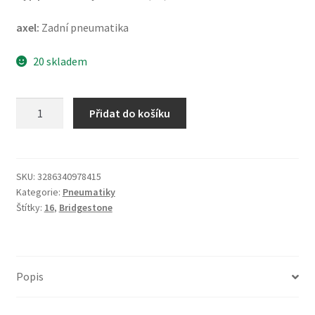
axel:
Zadní pneumatika
20 skladem
Bridgestone
Přidat do košíku
H
50
140/90
B
SKU:
3286340978415
Kategorie:
Pneumatiky
16
Štítky:
16
,
Bridgestone
77H
TL
UM
(zadní)
Popis
množství