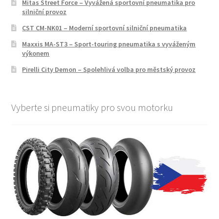
Mitas Street Force – Vyvážená sportovní pneumatika pro
silniční provoz
CST CM-NK01 – Moderní sportovní silniční pneumatika
Maxxis MA-ST3 – Sport-touring pneumatika s vyváženým
výkonem
Pirelli City Demon – Spolehlivá volba pro městský provoz
Vyberte si pneumatiky pro svou motorku