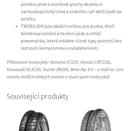
poměru plné a otevřené plochy dezénu si
zachovávají tichý chod a stabilitu i při delší jízdě po
asfaltu.
TW203/204 jsou ideální volbou pro jezdce, kteří
kombinují silniční a terénní jízdu a chtějí
pneumatiku, která zvládne různé typy povrchů bez
nutnosti kompromisu v ovladatelnosti.
Příkladové motocykly: Yamaha XT250, Honda CRF250L,
Kawasaki KLX230, Suzuki DR200, Beta Alp 4.0 – a hodí se i pro
mnoho dalších lehkých enduro a dual-sport motocyklů.
Související produkty