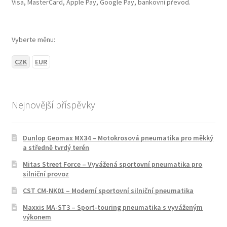
Visa, MasterCard, Apple Pay, Google Pay, bankovní převod.
Vyberte měnu:
CZK
EUR
Nejnovější příspěvky
Dunlop Geomax MX34 – Motokrosová pneumatika pro měkký
a středně tvrdý terén
Mitas Street Force – Vyvážená sportovní pneumatika pro
silniční provoz
CST CM-NK01 – Moderní sportovní silniční pneumatika
Maxxis MA-ST3 – Sport-touring pneumatika s vyváženým
výkonem