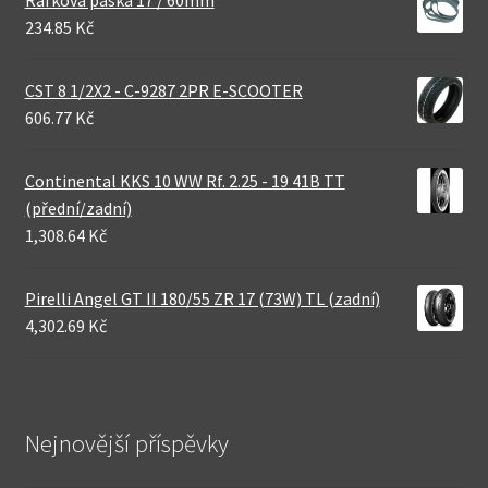
Ráfková páska 17 / 60mm
234.85 Kč
CST 8 1/2X2 - C-9287 2PR E-SCOOTER
606.77 Kč
Continental KKS 10 WW Rf. 2.25 - 19 41B TT
(přední/zadní)
1,308.64 Kč
Pirelli Angel GT II 180/55 ZR 17 (73W) TL (zadní)
4,302.69 Kč
Nejnovější příspěvky