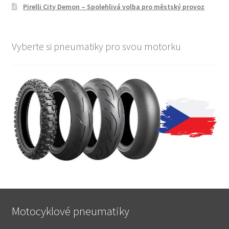
Pirelli City Demon – Spolehlivá volba pro městský provoz
Vyberte si pneumatiky pro svou motorku
Motocyklové pneumatiky