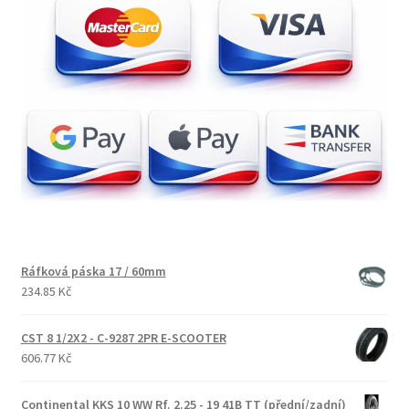
Ráfková páska 17 / 60mm
234.85 Kč
CST 8 1/2X2 - C-9287 2PR E-SCOOTER
606.77 Kč
Continental KKS 10 WW Rf. 2.25 - 19 41B TT (přední/zadní)