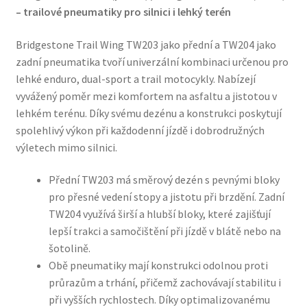
– trailové pneumatiky pro silnici i lehký terén
Bridgestone Trail Wing TW203 jako přední a TW204 jako
zadní pneumatika tvoří univerzální kombinaci určenou pro
lehké enduro, dual-sport a trail motocykly. Nabízejí
vyvážený poměr mezi komfortem na asfaltu a jistotou v
lehkém terénu. Díky svému dezénu a konstrukci poskytují
spolehlivý výkon při každodenní jízdě i dobrodružných
výletech mimo silnici.
Přední TW203 má směrový dezén s pevnými bloky
pro přesné vedení stopy a jistotu při brzdění. Zadní
TW204 využívá širší a hlubší bloky, které zajišťují
lepší trakci a samočištění při jízdě v blátě nebo na
šotolině.
Obě pneumatiky mají konstrukci odolnou proti
průrazům a trhání, přičemž zachovávají stabilitu i
při vyšších rychlostech. Díky optimalizovanému