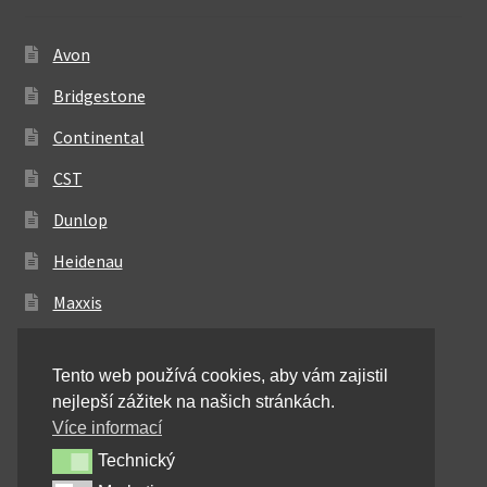
Avon
Bridgestone
Continental
CST
Dunlop
Heidenau
Maxxis
Metzeler
Tento web používá cookies, aby vám zajistil
Michelin
nejlepší zážitek na našich stránkách.
Mitas
Více informací
Technický
Technický
Pirelli