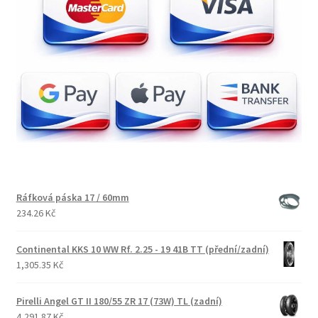
Ráfková páska 17 / 60mm
234.26 Kč
Continental KKS 10 WW Rf. 2.25 - 19 41B TT (přední/zadní)
1,305.35 Kč
Pirelli Angel GT II 180/55 ZR 17 (73W) TL (zadní)
4,291.87 Kč