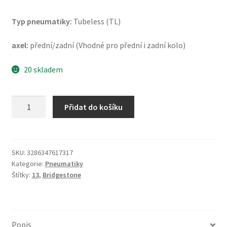
Typ pneumatiky:
Tubeless (TL)
axel:
přední/zadní (Vhodné pro přední i zadní kolo)
20 skladem
Bridgestone
Přidat do košíku
ML
50
130/60
-
SKU:
3286347617317
Kategorie:
Pneumatiky
13
Štítky:
13
,
Bridgestone
53L
TL
(přední/zadní)
množství
Popis