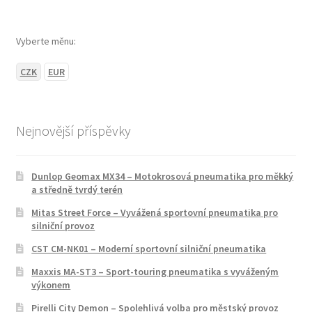
Vyberte měnu:
CZK
EUR
Nejnovější příspěvky
Dunlop Geomax MX34 – Motokrosová pneumatika pro měkký
a středně tvrdý terén
Mitas Street Force – Vyvážená sportovní pneumatika pro
silniční provoz
CST CM-NK01 – Moderní sportovní silniční pneumatika
Maxxis MA-ST3 – Sport-touring pneumatika s vyváženým
výkonem
Pirelli City Demon – Spolehlivá volba pro městský provoz