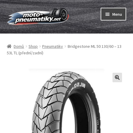
Přeskočit
Přejít
Menu
na
k
navigaci
obsahu
Expand
webu
Pneumatiky
child
Domů
Shop
Pneumatiky
Bridgestone ML 50 130/60 – 13
menu
Expand
Duše & ráfkové pásky
53L TL (přední/zadní)
child
menu
Expand
ABC
child
menu
Nákup
Testy
Expand
Značky
child
menu
Kontakty