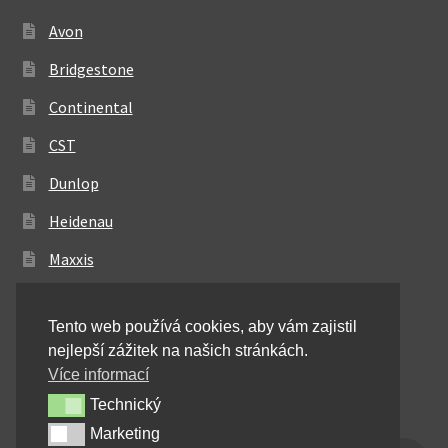
Avon
Bridgestone
Continental
CST
Dunlop
Heidenau
Maxxis
Metzeler
Tento web používá cookies, aby vám zajistil
Michelin
nejlepší zážitek na našich stránkách.
Mitas
Více informací
Technický
Technický
Pirelli
Marketing
Marketing