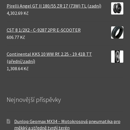
Pirelli Angel GT II 180/55 ZR 17 (73W) TL (zadní)
4,302.69 Kč
CST 8 1/2X2 - C-9287 2PR E-SCOOTER
606.77 Kč
Continental KKS 10 WW Rf. 2.25 - 19 41B TT
(přední/zadní)
1,308.64 Kč
Nejnovější příspěvky
Dunlop Geomax MX34 – Motokrosová pneumatika pro
měkký a středně tvrdý terén