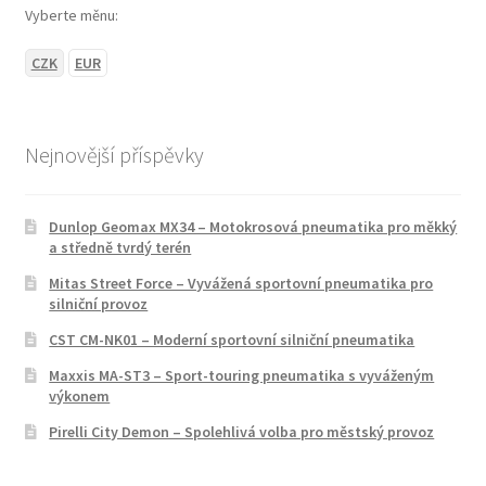
Vyberte měnu:
CZK
EUR
Nejnovější příspěvky
Dunlop Geomax MX34 – Motokrosová pneumatika pro měkký
a středně tvrdý terén
Mitas Street Force – Vyvážená sportovní pneumatika pro
silniční provoz
CST CM-NK01 – Moderní sportovní silniční pneumatika
Maxxis MA-ST3 – Sport-touring pneumatika s vyváženým
výkonem
Pirelli City Demon – Spolehlivá volba pro městský provoz