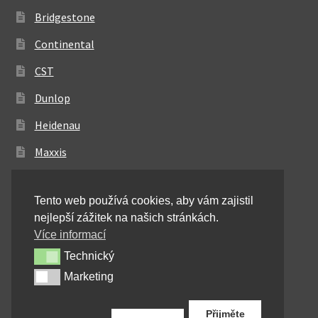
Bridgestone
Continental
CST
Dunlop
Heidenau
Maxxis
Metzeler
Tento web používá cookies, aby vám zajistil
Michelin
nejlepší zážitek na našich stránkách.
Mitas
Více informací
Technický
Technický
Pirelli
Marketing
Marketing
Shinko
Přijměte