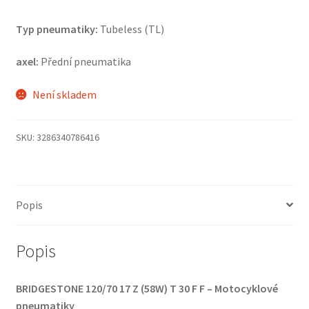
Typ pneumatiky:
Tubeless (TL)
axel:
Přední pneumatika
Není skladem
SKU:
3286340786416
Popis
Popis
BRIDGESTONE 120/70 17 Z (58W) T 30 F F – Motocyklové
pneumatiky