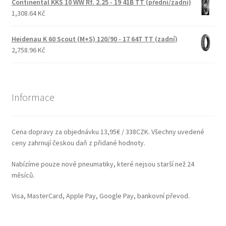
Continental KKS 10 WW Rf. 2.25 - 19 41B TT (přední/zadní)
1,308.64 Kč
Heidenau K 60 Scout (M+S) 120/90 - 17 64T TT (zadní)
2,758.96 Kč
Informace
Cena dopravy za objednávku 13,95€ / 338CZK. Všechny uvedené
ceny zahrnují českou daň z přidané hodnoty.
Nabízíme pouze nové pneumatiky, které nejsou starší než 24
měsíců.
Visa, MasterCard, Apple Pay, Google Pay, bankovní převod.