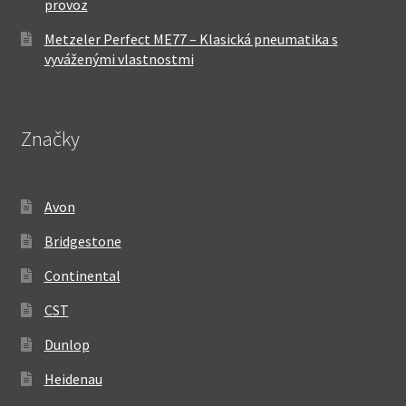
provoz
Metzeler Perfect ME77 – Klasická pneumatika s
vyváženými vlastnostmi
Značky
Avon
Bridgestone
Continental
CST
Dunlop
Heidenau