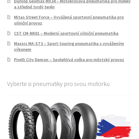
Dunlop Geomax MX34 – Motokrosová pneumatika pro měkký
a středně tvrdý terén
Mitas Street Force – Vyvážená sportovní pneumatika pro
silniční provoz
CST CM-NK01 – Moderní sportovní silniční pneumatika
Maxxis MA-ST3 – Sport-touring pneumatika s vyváženým
výkonem
Pirelli City Demon – Spolehlivá volba pro městský provoz
Vyberte si pneumatiky pro svou motorku