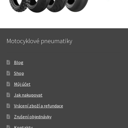
Motocyklové pneumatiky
Blog
Shop
Můj účet
Jak nakupovat
Vrácení zboží a refundace
Zrušení objednávky
Kontakty