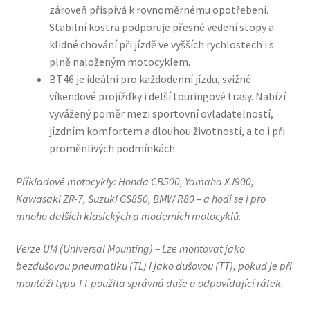
zároveň přispívá k rovnoměrnému opotřebení.
Stabilní kostra podporuje přesné vedení stopy a
klidné chování při jízdě ve vyšších rychlostech i s
plně naloženým motocyklem.
BT46 je ideální pro každodenní jízdu, svižné
víkendové projížďky i delší touringové trasy. Nabízí
vyvážený poměr mezi sportovní ovladatelností,
jízdním komfortem a dlouhou životností, a to i při
proměnlivých podmínkách.
Příkladové motocykly: Honda CB500, Yamaha XJ900,
Kawasaki ZR-7, Suzuki GS850, BMW R80 – a hodí se i pro
mnoho dalších klasických a moderních motocyklů.
Verze UM (Universal Mounting) – Lze montovat jako
bezdušovou pneumatiku (TL) i jako dušovou (TT), pokud je při
montáži typu TT použita správná duše a odpovídající ráfek.