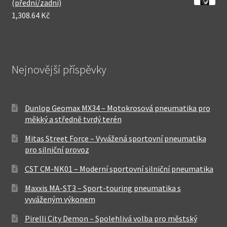
(přední/zadní)
1,308.64 Kč
Nejnovější příspěvky
Dunlop Geomax MX34 – Motokrosová pneumatika pro
měkký a středně tvrdý terén
Mitas Street Force – Vyvážená sportovní pneumatika
pro silniční provoz
CST CM-NK01 – Moderní sportovní silniční pneumatika
Maxxis MA-ST3 – Sport-touring pneumatika s
vyváženým výkonem
Pirelli City Demon – Spolehlivá volba pro městský