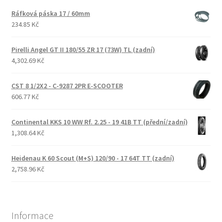
Ráfková páska 17 / 60mm
234.85 Kč
Pirelli Angel GT II 180/55 ZR 17 (73W) TL (zadní)
4,302.69 Kč
CST 8 1/2X2 - C-9287 2PR E-SCOOTER
606.77 Kč
Continental KKS 10 WW Rf. 2.25 - 19 41B TT (přední/zadní)
1,308.64 Kč
Heidenau K 60 Scout (M+S) 120/90 - 17 64T TT (zadní)
2,758.96 Kč
Informace