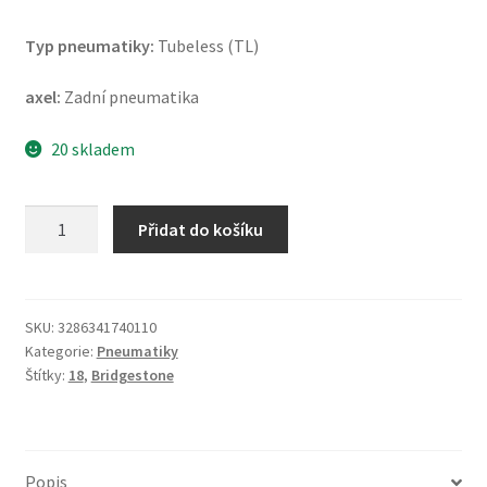
Typ pneumatiky:
Tubeless (TL)
axel:
Zadní pneumatika
20 skladem
Bridgestone
Přidat do košíku
BT
46
110/90
-
SKU:
3286341740110
Kategorie:
Pneumatiky
18
Štítky:
18
,
Bridgestone
61H
TL
UM
(zadní)
Popis