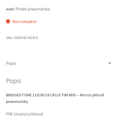
axel:
Přední pneumatika
Není skladem
SKU:
3286341741919
Popis
Popis
BRIDGESTONE 110/80 18 CR11F FIM NHS – Motocyklové
pneumatiky
FIM
(
strojový překlad
)