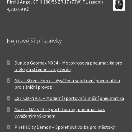
Pirelli Angel GT II 180/55 ZR 17 (73W) TL (zadní)
4,302.69 Kč
Nejnovější příspěvky
Dunlop Geomax MX34 – Motokrosová pneumatika pro
měkký a středně tvrdý terén
Mitas Street Force – Vyvážená sportovní pneumatika
pro silniční provoz
CST CM-NK01 – Moderní sportovní silniční pneumatika
Maxxis MA-ST3 – Sport-touring pneumatika s
vyváženým výkonem
Pirelli City Demon – Spolehlivá volba pro městský