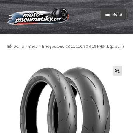
Přeskočit
Přejít
Menu
na
k
navigaci
obsahu
Expand
webu
Pneumatiky
child
Domů
Shop
Bridgestone CR 11 110/80 R 18 NHS TL (přední)
menu
Expand
Duše & ráfkové pásky
child
menu
Expand
ABC
child
menu
Nákup
Testy
Expand
Značky
child
menu
Kontakty