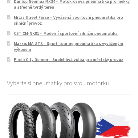
Dunlop Geomax MX34 – Motokrosová pneumatika pro měkký
a středně tvrdý terén
Mitas Street Force – Vyvážená sportovní pneumatika pro
silniční provoz
CST CM-NK01 – Moderní sportovní silniční pneumatika
Maxxis MA-ST3 – Sport-touring pneumatika s vyváženým
výkonem
Pirelli City Demon – Spolehlivá volba pro městský provoz
Vyberte si pneumatiky pro svou motorku