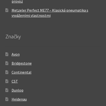
provoz
Metzeler Perfect ME77 – Klasická pneumatika s
vyváženými vlastnostmi
Značky
Avon
Bridgestone
Continental
CST
Dunlop
Heidenau