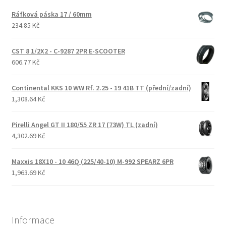
Ráfková páska 17 / 60mm
234.85 Kč
CST 8 1/2X2 - C-9287 2PR E-SCOOTER
606.77 Kč
Continental KKS 10 WW Rf. 2.25 - 19 41B TT (přední/zadní)
1,308.64 Kč
Pirelli Angel GT II 180/55 ZR 17 (73W) TL (zadní)
4,302.69 Kč
Maxxis 18X10 - 10 46Q (225/40-10) M-992 SPEARZ 6PR
1,963.69 Kč
Informace