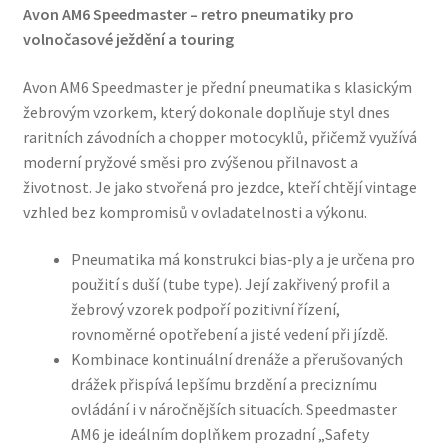
Avon AM6 Speedmaster – retro pneumatiky pro
volnočasové ježdění a touring
Avon AM6 Speedmaster je přední pneumatika s klasickým
žebrovým vzorkem, který dokonale doplňuje styl dnes
raritních závodních a chopper motocyklů, přičemž využívá
moderní pryžové směsi pro zvýšenou přilnavost a
životnost. Je jako stvořená pro jezdce, kteří chtějí vintage
vzhled bez kompromisů v ovladatelnosti a výkonu.
Pneumatika má konstrukci bias‑ply a je určena pro
použití s duší (tube type). Její zakřivený profil a
žebrový vzorek podpoří pozitivní řízení,
rovnoměrné opotřebení a jisté vedení při jízdě.
Kombinace kontinuální drenáže a přerušovaných
drážek přispívá lepšímu brzdění a preciznímu
ovládání i v náročnějších situacích. Speedmaster
AM6 je ideálním doplňkem prozadní „Safety