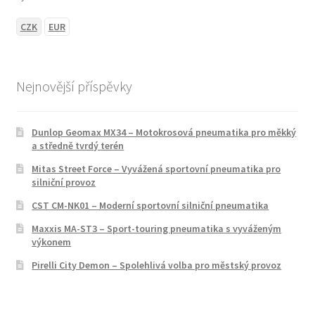
CZK
EUR
Nejnovější příspěvky
Dunlop Geomax MX34 – Motokrosová pneumatika pro měkký
a středně tvrdý terén
Mitas Street Force – Vyvážená sportovní pneumatika pro
silniční provoz
CST CM-NK01 – Moderní sportovní silniční pneumatika
Maxxis MA-ST3 – Sport-touring pneumatika s vyváženým
výkonem
Pirelli City Demon – Spolehlivá volba pro městský provoz