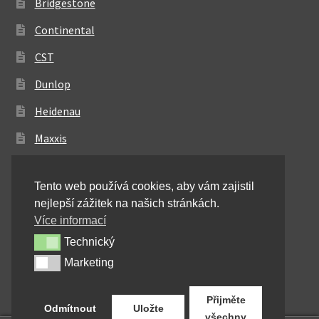
Bridgestone
Continental
CST
Dunlop
Heidenau
Maxxis
Metzeler
Tento web používá cookies, aby vám zajistil
Michelin
nejlepší zážitek na našich stránkách.
Mitas
Více informací
Technický
Technický
Pirelli
Marketing
Marketing
Shinko
Přijměte
Odmítnout
Uložte
všechny