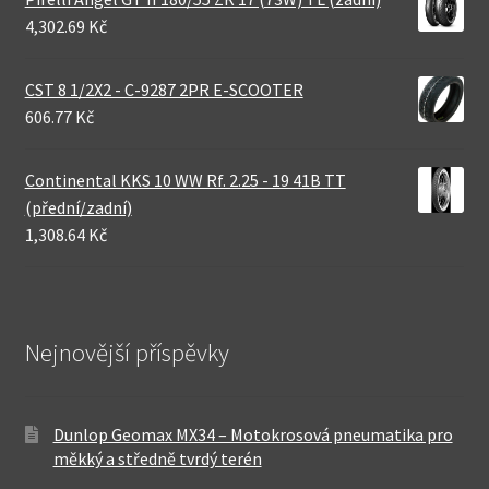
4,302.69 Kč
CST 8 1/2X2 - C-9287 2PR E-SCOOTER
606.77 Kč
Continental KKS 10 WW Rf. 2.25 - 19 41B TT
(přední/zadní)
1,308.64 Kč
Nejnovější příspěvky
Dunlop Geomax MX34 – Motokrosová pneumatika pro
měkký a středně tvrdý terén