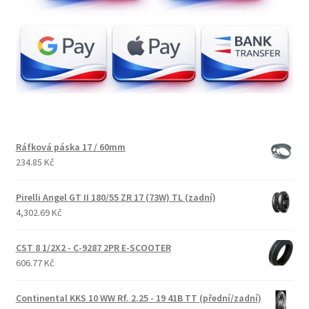
Ráfková páska 17 / 60mm
234.85 Kč
Pirelli Angel GT II 180/55 ZR 17 (73W) TL (zadní)
4,302.69 Kč
CST 8 1/2X2 - C-9287 2PR E-SCOOTER
606.77 Kč
Continental KKS 10 WW Rf. 2.25 - 19 41B TT (přední/zadní)