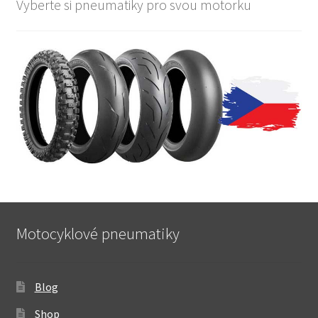
Vyberte si pneumatiky pro svou motorku
Motocyklové pneumatiky
Blog
Shop