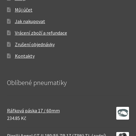
Můj účet
Jak nakupovat
Vrácení zboží a refundace
Zrušení objednávky
Kontakty
Oblíbené pneumatiky
Ráfková páska 17 / 60mm
234.85 Kč
Pirelli Angel GT II 180/55 ZR 17 (73W) TL (zadní)