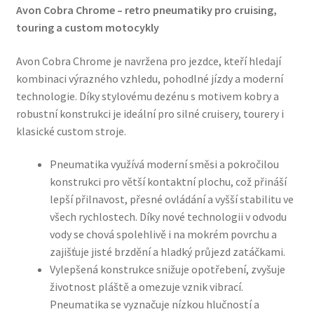
Avon Cobra Chrome – retro pneumatiky pro cruising,
touring a custom motocykly
Avon Cobra Chrome je navržena pro jezdce, kteří hledají
kombinaci výrazného vzhledu, pohodlné jízdy a moderní
technologie. Díky stylovému dezénu s motivem kobry a
robustní konstrukci je ideální pro silné cruisery, tourery i
klasické custom stroje.
Pneumatika využívá moderní směsi a pokročilou
konstrukci pro větší kontaktní plochu, což přináší
lepší přilnavost, přesné ovládání a vyšší stabilitu ve
všech rychlostech. Díky nové technologii v odvodu
vody se chová spolehlivě i na mokrém povrchu a
zajišťuje jisté brzdění a hladký průjezd zatáčkami.
Vylepšená konstrukce snižuje opotřebení, zvyšuje
životnost pláště a omezuje vznik vibrací.
Pneumatika se vyznačuje nízkou hlučností a