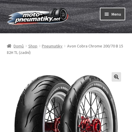
Přeskočit
Přejít
Menu
na
k
navigaci
obsahu
Expand
webu
Pneumatiky
child
Domů
Shop
Pneumatiky
Avon Cobra Chrome 200/70 B 15
menu
Expand
Duše & ráfkové pásky
82H TL (zadní)
child
menu
Expand
ABC
child
menu
Nákup
Testy
Expand
Značky
child
menu
Kontakty