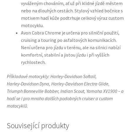
vyváženým chováním, ať už při klidné jízdě městem
nebo na dlouhých cestách. Stylový vzhled bočnice s
motivem hadí kůže podtrhuje celkový výraz custom
motocyklu.
Avon Cobra Chrome je určena pro silniční použití,
cruising a touring po asfaltových komunikacích.
Není určena pro jízdu v terénu, ale na silnici nabízí
komfortní, stabilní a jistou jízdu i při vyšších
rychlostech.
Příkladové motocykly: Harley‑Davidson Softail,
Harley‑Davidson Dyna, Harley‑Davidson Electra Glide,
Triumph Bonneville Bobber, Indian Scout, Yamaha XV1900 – a
hodí se i pro mnoho dalších podobných cruiser a custom
motocyklů.
Související produkty