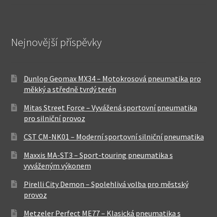
Nejnovější příspěvky
Dunlop Geomax MX34 – Motokrosová pneumatika pro
měkký a středně tvrdý terén
Mitas Street Force – Vyvážená sportovní pneumatika
pro silniční provoz
CST CM-NK01 – Moderní sportovní silniční pneumatika
Maxxis MA-ST3 – Sport-touring pneumatika s
vyváženým výkonem
Pirelli City Demon – Spolehlivá volba pro městský
provoz
Metzeler Perfect ME77 – Klasická pneumatika s