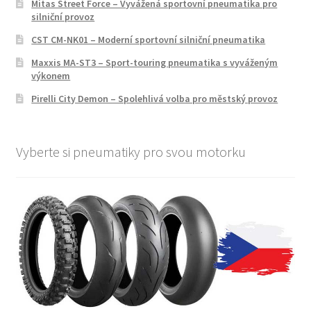
Mitas Street Force – Vyvážená sportovní pneumatika pro
silniční provoz
CST CM-NK01 – Moderní sportovní silniční pneumatika
Maxxis MA-ST3 – Sport-touring pneumatika s vyváženým
výkonem
Pirelli City Demon – Spolehlivá volba pro městský provoz
Vyberte si pneumatiky pro svou motorku