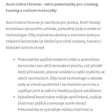
Avon Cobra Chrome – retro pneumatiky pro cruising,
touring a custom motocykly
Avon Cobra Chrome je navržena pro jezdce, kteří hledají
kombinaci výrazného vzhledu, pohodlné jízdy a moderní
technologie. Díky stylovému dezénu s motivem kobry a
robustní konstrukci je ideální pro silné cruisery, tourery i
klasické custom stroje.
Pneumatika využívá moderní směsi a pokročilou
konstrukci pro větší kontaktní plochu, což přináší
lepší přilnavost, přesné ovládání a vyšší stabilitu ve
všech rychlostech. Díky nové technologii v odvodu
vody se chová spolehlivě i na mokrém povrchu a
zajišťuje jisté brzdění a hladký průjezd zatáčkami.
Vylepšená konstrukce snižuje opotřebení, zvyšuje
životnost pláště a omezuje vznik vibrací.
Pneumatika se vyznačuje nízkou hlučností a