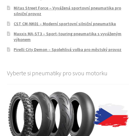
Mitas Street Force – Vyvážená sportovní pneumatika pro
silniční provoz
CST CM-NK01 – Moderní sportovní silniční pneumatika
Maxxis MA-ST3 – Sport-touring pneumatika s vyváženým
výkonem
Pirelli City Demon – Spolehlivá volba pro městský provoz
Vyberte si pneumatiky pro svou motorku