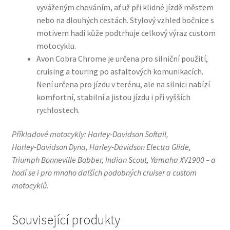
vyváženým chováním, ať už při klidné jízdě městem
nebo na dlouhých cestách. Stylový vzhled bočnice s
motivem hadí kůže podtrhuje celkový výraz custom
motocyklu.
Avon Cobra Chrome je určena pro silniční použití,
cruising a touring po asfaltových komunikacích.
Není určena pro jízdu v terénu, ale na silnici nabízí
komfortní, stabilní a jistou jízdu i při vyšších
rychlostech.
Příkladové motocykly: Harley‑Davidson Softail,
Harley‑Davidson Dyna, Harley‑Davidson Electra Glide,
Triumph Bonneville Bobber, Indian Scout, Yamaha XV1900 – a
hodí se i pro mnoho dalších podobných cruiser a custom
motocyklů.
Související produkty