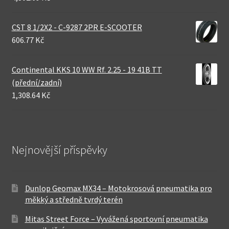
CST 8 1/2X2 - C-9287 2PR E-SCOOTER
606.77 Kč
Continental KKS 10 WW Rf. 2.25 - 19 41B TT
(přední/zadní)
1,308.64 Kč
Nejnovější příspěvky
Dunlop Geomax MX34 – Motokrosová pneumatika pro
měkký a středně tvrdý terén
Mitas Street Force – Vyvážená sportovní pneumatika