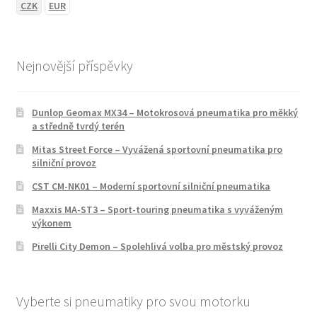
CZK
EUR
Nejnovější příspěvky
Dunlop Geomax MX34 – Motokrosová pneumatika pro měkký
a středně tvrdý terén
Mitas Street Force – Vyvážená sportovní pneumatika pro
silniční provoz
CST CM-NK01 – Moderní sportovní silniční pneumatika
Maxxis MA-ST3 – Sport-touring pneumatika s vyváženým
výkonem
Pirelli City Demon – Spolehlivá volba pro městský provoz
Vyberte si pneumatiky pro svou motorku