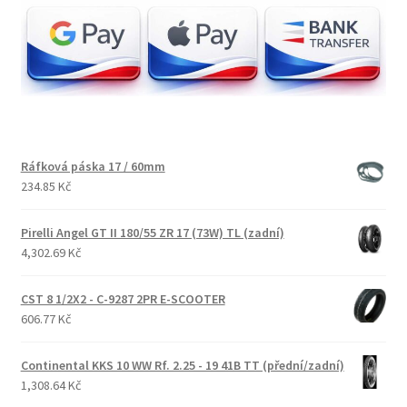
Ráfková páska 17 / 60mm
234.85 Kč
Pirelli Angel GT II 180/55 ZR 17 (73W) TL (zadní)
4,302.69 Kč
CST 8 1/2X2 - C-9287 2PR E-SCOOTER
606.77 Kč
Continental KKS 10 WW Rf. 2.25 - 19 41B TT (přední/zadní)
1,308.64 Kč