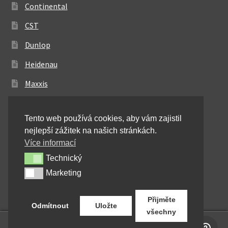
Continental
CST
Dunlop
Heidenau
Maxxis
Metzeler
Tento web používá cookies, aby vám zajistil
Michelin
nejlepší zážitek na našich stránkách.
Mitas
Více informací
Technický
Technický
Pirelli
Marketing
Marketing
Shinko
Přijměte
Odmítnout
Uložte
všechny
0