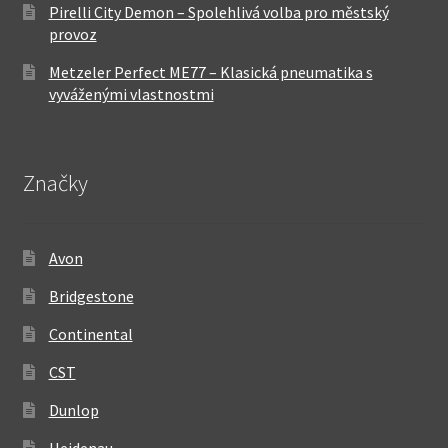
Pirelli City Demon – Spolehlivá volba pro městský
provoz
Metzeler Perfect ME77 – Klasická pneumatika s
vyváženými vlastnostmi
Značky
Avon
Bridgestone
Continental
CST
Dunlop
Heidenau