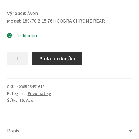
Výrobce:
Avon
Model:
180/70 B 15 76H COBRA CHROME REAR
12 skladem
Avon
Přidat do košíku
180/70
B
15
76H
SKU:
4038526451613
Kategorie:
Pneumatiky
COBRA
Štítky:
15
,
Avon
CHROME
TL
(zadní)
množství
Popis