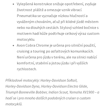
Vylepšená konstrukce snižuje opotřebení, zvyšuje
životnost pláště a omezuje vznik vibrací.
Pneumatika se vyznačuje nízkou hlučností a
vyváženým chováním, ať už při klidné jízdě městem
nebo na dlouhých cestách. Stylový vzhled bočnice s
motivem hadí kůže podtrhuje celkový výraz custom
motocyklu.
Avon Cobra Chrome je určena pro silniční použití,
cruising a touring po asfaltových komunikacích.
Není určena pro jízdu v terénu, ale na silnici nabízí
komfortní, stabilní a jistou jízdu i při vyšších
rychlostech.
Příkladové motocykly: Harley‑Davidson Softail,
Harley‑Davidson Dyna, Harley‑Davidson Electra Glide,
Triumph Bonneville Bobber, Indian Scout, Yamaha XV1900 – a
hodí se i pro mnoho dalších podobných cruiser a custom
motocyklů.