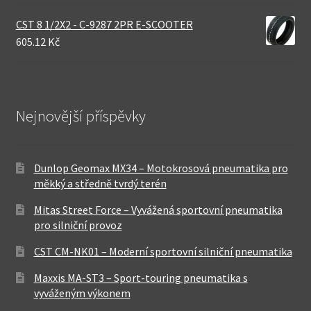
CST 8 1/2X2 - C-9287 2PR E-SCOOTER
605.12 Kč
Nejnovější příspěvky
Dunlop Geomax MX34 – Motokrosová pneumatika pro
měkký a středně tvrdý terén
Mitas Street Force – Vyvážená sportovní pneumatika
pro silniční provoz
CST CM-NK01 – Moderní sportovní silniční pneumatika
Maxxis MA-ST3 – Sport-touring pneumatika s
vyváženým výkonem