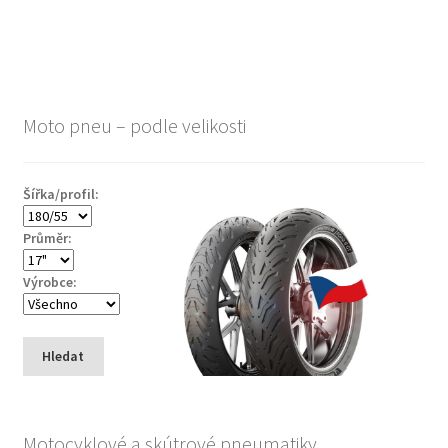
Moto pneu – podle velikosti
Šířka/profil:
Průměr:
Výrobce:
Hledat
Motocyklové a skútrové pneumatiky