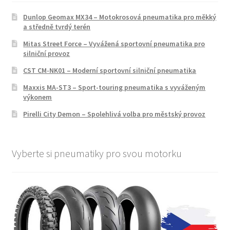
Dunlop Geomax MX34 – Motokrosová pneumatika pro měkký
a středně tvrdý terén
Mitas Street Force – Vyvážená sportovní pneumatika pro
silniční provoz
CST CM-NK01 – Moderní sportovní silniční pneumatika
Maxxis MA-ST3 – Sport-touring pneumatika s vyváženým
výkonem
Pirelli City Demon – Spolehlivá volba pro městský provoz
Vyberte si pneumatiky pro svou motorku