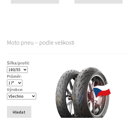
Moto pneu – podle velikosti
Šířka/profil:
Průměr:
Výrobce:
Hledat