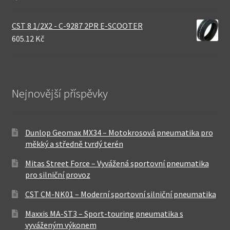
CST 8 1/2X2 - C-9287 2PR E-SCOOTER
605.12 Kč
Nejnovější příspěvky
Dunlop Geomax MX34 – Motokrosová pneumatika pro
měkký a středně tvrdý terén
Mitas Street Force – Vyvážená sportovní pneumatika
pro silniční provoz
CST CM-NK01 – Moderní sportovní silniční pneumatika
Maxxis MA-ST3 – Sport-touring pneumatika s
vyváženým výkonem