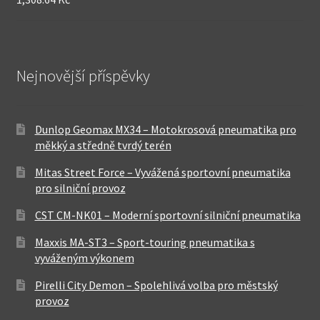
Nejnovější příspěvky
Dunlop Geomax MX34 – Motokrosová pneumatika pro
měkký a středně tvrdý terén
Mitas Street Force – Vyvážená sportovní pneumatika
pro silniční provoz
CST CM-NK01 – Moderní sportovní silniční pneumatika
Maxxis MA-ST3 – Sport-touring pneumatika s
vyváženým výkonem
Pirelli City Demon – Spolehlivá volba pro městský
provoz