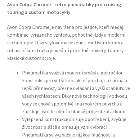
Avon Cobra Chrome – retro pneumatiky pro cruising,
touring a custom motocykly
Avon Cobra Chrome je navržena pro jezdce, kteří hledají
kombinaci výrazného vzhledu, pohodlné jízdy a moderní
technologie. Díky stylovému dezénu s motivem kobry a
robustní konstrukci je ideální pro silné cruisery, tourery i
klasické custom stroje.
Pneumatika využívá moderní směsi a pokročilou
konstrukci pro větší kontaktní plochu, což přináší
lepší přilnavost, přesné ovládání a vyšší stabilitu ve
všech rychlostech. Díky nové technologii v odvodu
vody se chová spolehlivě i na mokrém povrchu a
zajišťuje jisté brzdění a hladký průjezd zatáčkami.
Vylepšená konstrukce snižuje opotřebení, zvyšuje
životnost pláště a omezuje vznik vibrací.
Pneumatika se vyznačuje nízkou hlučností a