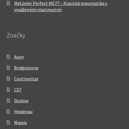
Metzeler Perfect ME77 – Klasická pneumatika s
vyváženými vlastnostmi
Značky
Avon
Bridgestone
Continental
CST
Dunlop
Heidenau
Maxxis