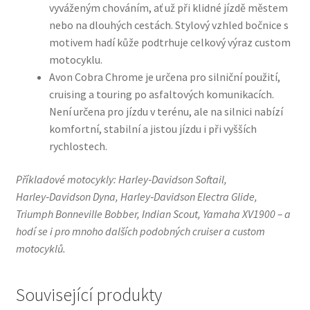
vyváženým chováním, ať už při klidné jízdě městem
nebo na dlouhých cestách. Stylový vzhled bočnice s
motivem hadí kůže podtrhuje celkový výraz custom
motocyklu.
Avon Cobra Chrome je určena pro silniční použití,
cruising a touring po asfaltových komunikacích.
Není určena pro jízdu v terénu, ale na silnici nabízí
komfortní, stabilní a jistou jízdu i při vyšších
rychlostech.
Příkladové motocykly: Harley‑Davidson Softail,
Harley‑Davidson Dyna, Harley‑Davidson Electra Glide,
Triumph Bonneville Bobber, Indian Scout, Yamaha XV1900 – a
hodí se i pro mnoho dalších podobných cruiser a custom
motocyklů.
Související produkty