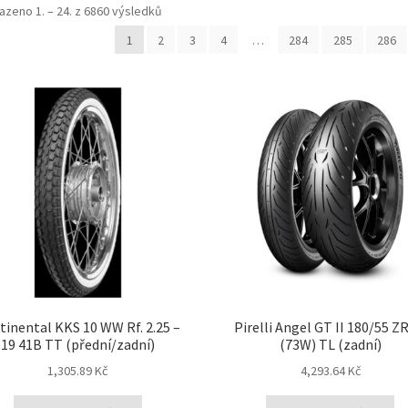
Seřazeno
azeno 1. – 24. z 6860 výsledků
podle
1
2
3
4
…
284
285
286
oblíbenosti
tinental KKS 10 WW Rf. 2.25 –
Pirelli Angel GT II 180/55 Z
19 41B TT (přední/zadní)
(73W) TL (zadní)
1,305.89 Kč
4,293.64 Kč