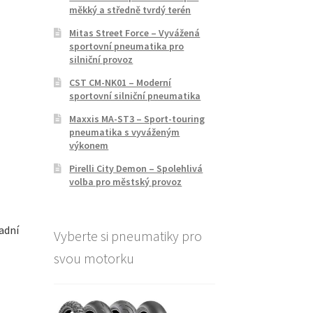
měkký a středně tvrdý terén
Mitas Street Force – Vyvážená
sportovní pneumatika pro
silniční provoz
CST CM-NK01 – Moderní
sportovní silniční pneumatika
Maxxis MA-ST3 – Sport-touring
pneumatika s vyváženým
výkonem
Pirelli City Demon – Spolehlivá
volba pro městský provoz
adní
Vyberte si pneumatiky pro
svou motorku