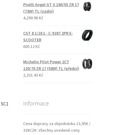
Pirelli Angel GT II 180/55 ZR 17
(73W) TL (zadní)
4,290.98 Kč
CST 8 1/2X2 - C-9287 2PR E-
SCOOTER
605.12 Kč
Michelin Pilot Power 2CT
120/70 ZR 17 (58W) TL (přední)
2,331.43 Kč
Informace
1 SC1
Cena dopravy za objednávku 13,95€ /
338CZK. Všechny uvedené ceny