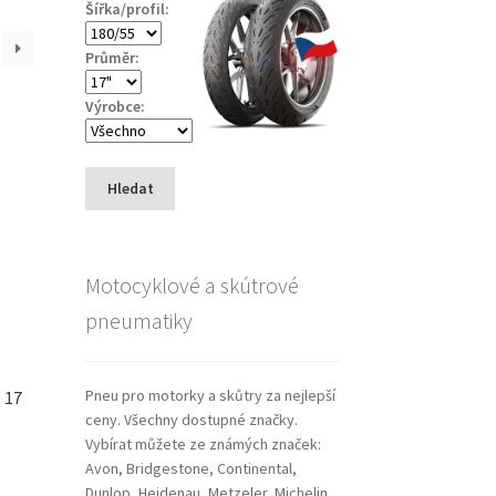
Šířka/profil:
Průměr:
Výrobce:
Hledat
Motocyklové a skútrové
pneumatiky
Pneu pro motorky a skůtry za nejlepší
R 17
ceny. Všechny dostupné značky.
Vybírat můžete ze známých značek:
Avon, Bridgestone, Continental,
Dunlop, Heidenau, Metzeler, Michelin,