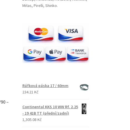
Mitas, Pirelli, Shinko.
Ráfková páska 17 / 60mm
234.21 Kč
/90 –
Continental KKS 10 WW Rf. 2.25
- 19 41B TT (přední/zadní)
1,305.08 Kč