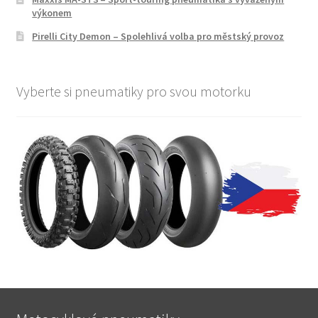
výkonem
Pirelli City Demon – Spolehlivá volba pro městský provoz
Vyberte si pneumatiky pro svou motorku