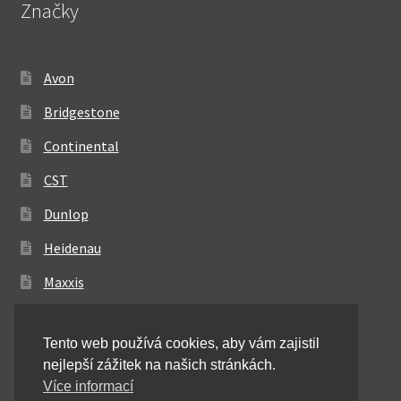
Značky
Avon
Bridgestone
Continental
CST
Dunlop
Heidenau
Maxxis
Metzeler
Tento web používá cookies, aby vám zajistil
Michelin
nejlepší zážitek na našich stránkách.
Mitas
Více informací