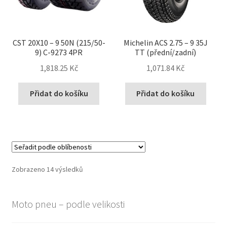
CST 20X10 – 9 50N (215/50-
Michelin ACS 2.75 – 9 35J
9) C-9273 4PR
TT (přední/zadní)
1,818.25 Kč
1,071.84 Kč
Přidat do košíku
Přidat do košíku
Seřazeno
Zobrazeno 14 výsledků
podle
oblíbenosti
Moto pneu – podle velikosti