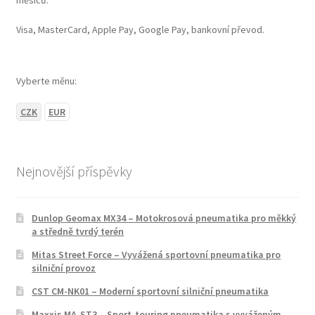
Visa, MasterCard, Apple Pay, Google Pay, bankovní převod.
Vyberte měnu:
CZK
EUR
Nejnovější příspěvky
Dunlop Geomax MX34 – Motokrosová pneumatika pro měkký
a středně tvrdý terén
Mitas Street Force – Vyvážená sportovní pneumatika pro
silniční provoz
CST CM-NK01 – Moderní sportovní silniční pneumatika
Maxxis MA-ST3 – Sport-touring pneumatika s vyváženým