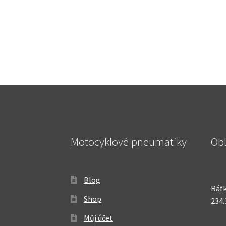
Motocyklové pneumatiky
Ob
Blog
Ráfk
Shop
234.
Můj účet