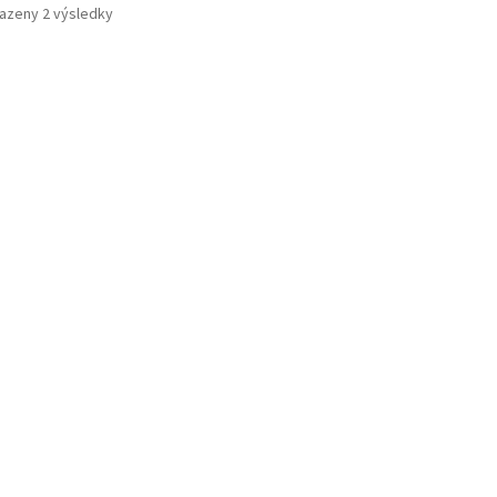
Seřazeno
azeny 2 výsledky
podle
oblíbenosti