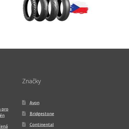
Značky
Avon
 pro
Bridgestone
rén
Continental
žená