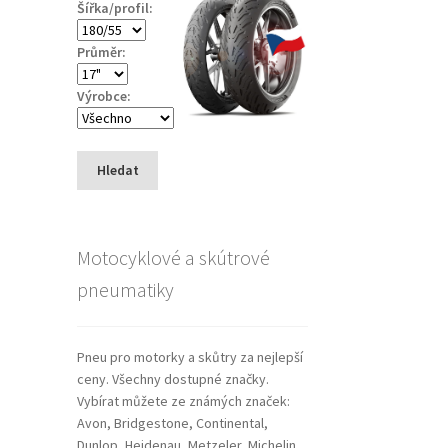
Šířka/profil:
Průměr:
Výrobce:
Hledat
Motocyklové a skútrové
pneumatiky
Pneu pro motorky a skůtry za nejlepší
ceny. Všechny dostupné značky.
Vybírat můžete ze známých značek:
Avon, Bridgestone, Continental,
Dunlop, Heidenau, Metzeler, Michelin,