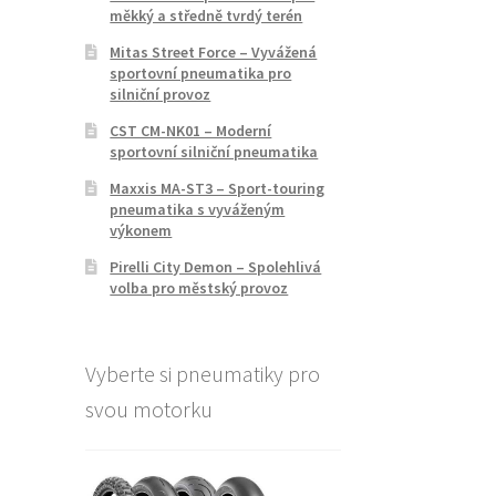
měkký a středně tvrdý terén
Mitas Street Force – Vyvážená
sportovní pneumatika pro
silniční provoz
CST CM-NK01 – Moderní
sportovní silniční pneumatika
Maxxis MA-ST3 – Sport-touring
pneumatika s vyváženým
výkonem
Pirelli City Demon – Spolehlivá
volba pro městský provoz
Vyberte si pneumatiky pro
svou motorku