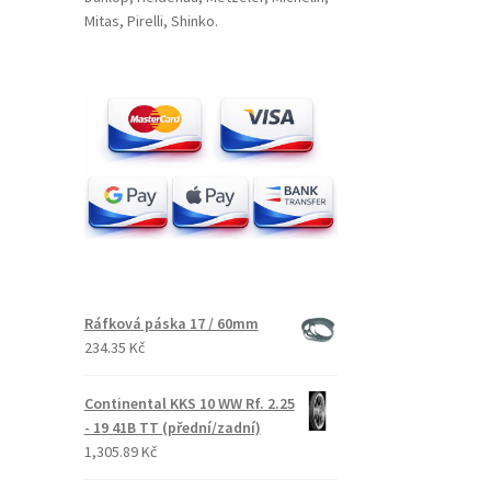
Mitas, Pirelli, Shinko.
Ráfková páska 17 / 60mm
234.35 Kč
Continental KKS 10 WW Rf. 2.25
- 19 41B TT (přední/zadní)
1,305.89 Kč