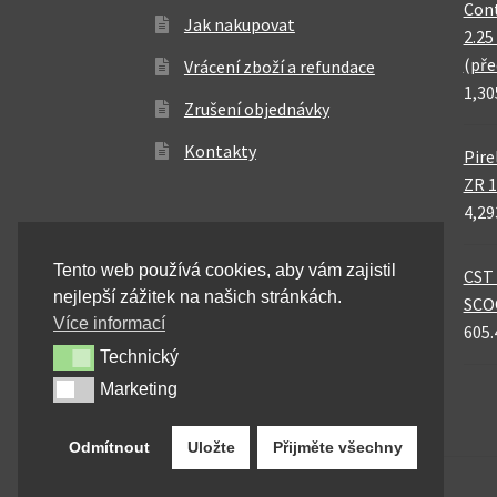
Cont
Jak nakupovat
2.25
(pře
Vrácení zboží a refundace
1,30
Zrušení objednávky
Kontakty
Pire
ZR 1
4,29
Tento web používá cookies, aby vám zajistil
CST 
nejlepší zážitek na našich stránkách.
SCO
Více informací
605.
Technický
Technický
Marketing
Marketing
Odmítnout
Uložte
Přijměte všechny