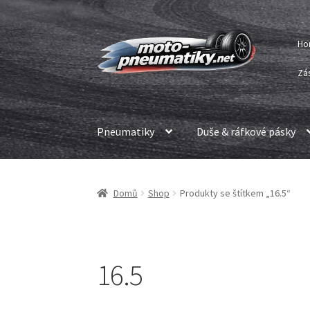
Přeskočit
Přejít
Ho
na
k
navigaci
obsahu
Zá
webu
Pneumatiky
Duše & ráfkové pásky
Domů
Shop
Produkty se štítkem „16.5“
16.5