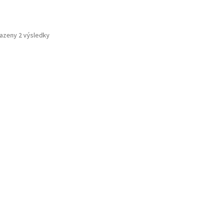
Seřazeno
azeny 2 výsledky
podle
oblíbenosti