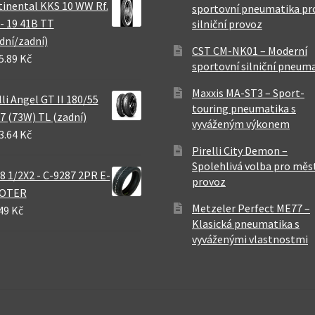
inental KKS 10 WW Rf.
sportovní pneumatika pr
 - 19 41B TT
silniční provoz
dní/zadní)
CST CM-NK01 – Moderní
5.89 Kč
sportovní silniční pneum
Maxxis MA-ST3 – Sport-
lli Angel GT II 180/55
touring pneumatika s
7 (73W) TL (zadní)
vyváženým výkonem
3.64 Kč
Pirelli City Demon –
Spolehlivá volba pro měs
8 1/2X2 - C-9287 2PR E-
provoz
OTER
Metzeler Perfect ME77 –
49 Kč
Klasická pneumatika s
vyváženými vlastnostmi