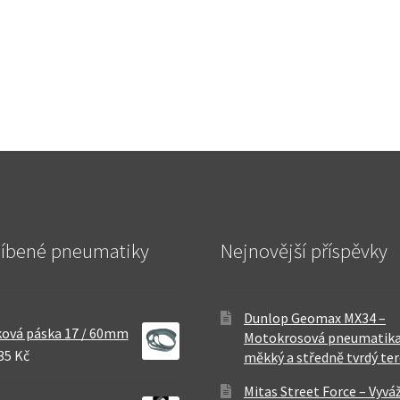
líbené pneumatiky
Nejnovější příspěvky
Dunlop Geomax MX34 –
ová páska 17 / 60mm
Motokrosová pneumatika
35 Kč
měkký a středně tvrdý te
Mitas Street Force – Vyvá