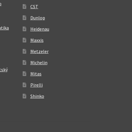
o
CST
Dunlop
atika
Heidenau
Maxxis
Metzeler
Michelin
tský
Mitas
Pirelli
Shinko