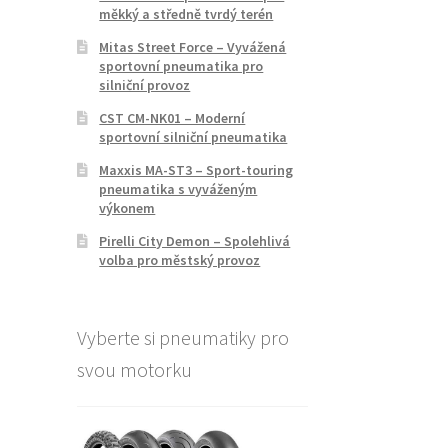
měkký a středně tvrdý terén
Mitas Street Force – Vyvážená
sportovní pneumatika pro
silniční provoz
CST CM-NK01 – Moderní
sportovní silniční pneumatika
Maxxis MA-ST3 – Sport-touring
pneumatika s vyváženým
výkonem
Pirelli City Demon – Spolehlivá
volba pro městský provoz
Vyberte si pneumatiky pro
svou motorku