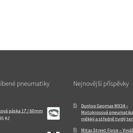
líbené pneumatiky
Nejnovější příspěvky
Dunlop Geomax MX34 –
ová páska 17 / 60mm
Motokrosová pneumatika
35 Kč
měkký a středně tvrdý te
Mitas Street Force – Vyvá