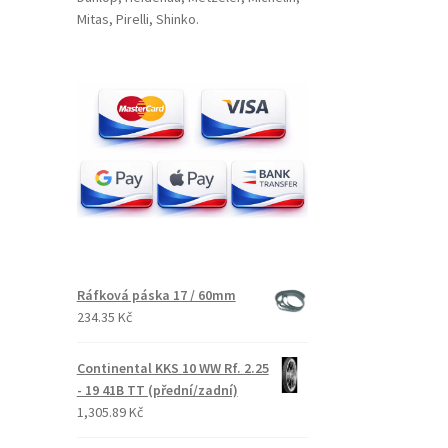
Mitas, Pirelli, Shinko.
Ráfková páska 17 / 60mm
234.35 Kč
Continental KKS 10 WW Rf. 2.25
- 19 41B TT (přední/zadní)
1,305.89 Kč