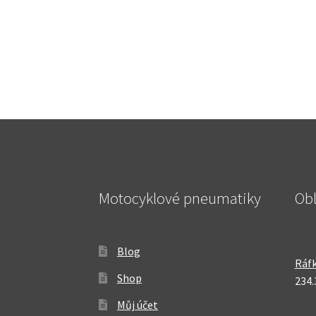
Motocyklové pneumatiky
Ob
Blog
Ráfk
Shop
234.
Můj účet