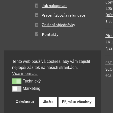
Cont
Jak nakupovat
2.25
(pře
Vrácení zboží a refundace
1,30
Zrušení objednávky
Kontakty
Pire
ZR 1
4,29
Tento web používá cookies, aby vám zajistil
CST 
nejlepší zážitek na našich stránkách.
SCO
Více informací
605.
Technický
Technický
Marketing
Marketing
Odmítnout
Uložte
Přijměte všechny