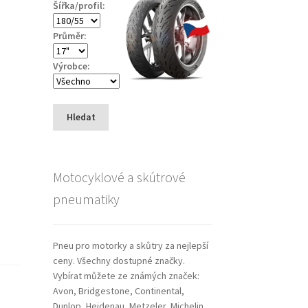
Šířka/profil:
Průměr:
Výrobce:
Hledat
Motocyklové a skútrové
pneumatiky
Pneu pro motorky a skůtry za nejlepší
ceny. Všechny dostupné značky.
Vybírat můžete ze známých značek:
Avon, Bridgestone, Continental,
Dunlop, Heidenau, Metzeler, Michelin,