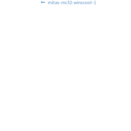
Navigace
Předchozí
mitas-mc32-winscoot-1
příspěvek:
pro
příspěvek