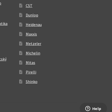
o
CST
Dunlop
atika
Heidenau
Maxxis
Metzeler
Michelin
tský
Mitas
Pirelli
Shinko