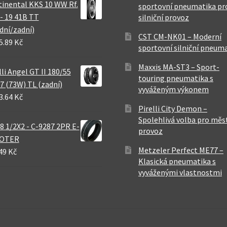
inental KKS 10 WW Rf.
sportovní pneumatika pr
 - 19 41B TT
silniční provoz
dní/zadní)
CST CM-NK01 – Moderní
5.89 Kč
sportovní silniční pneum
Maxxis MA-ST3 – Sport-
lli Angel GT II 180/55
touring pneumatika s
7 (73W) TL (zadní)
vyváženým výkonem
3.64 Kč
Pirelli City Demon –
Spolehlivá volba pro měs
8 1/2X2 - C-9287 2PR E-
provoz
OTER
Metzeler Perfect ME77 –
49 Kč
Klasická pneumatika s
vyváženými vlastnostmi