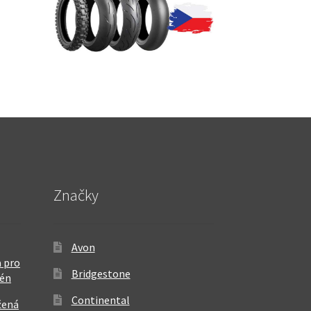
Značky
Avon
 pro
Bridgestone
rén
Continental
žená