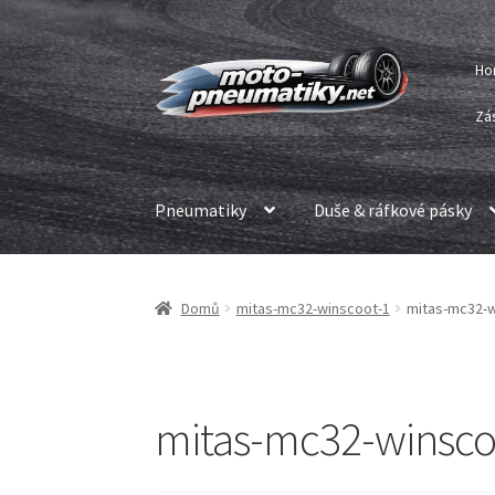
Přeskočit
Přejít
Ho
na
k
navigaci
obsahu
Zá
webu
Pneumatiky
Duše & ráfkové pásky
Domů
mitas-mc32-winscoot-1
mitas-mc32-w
mitas-mc32-winsco