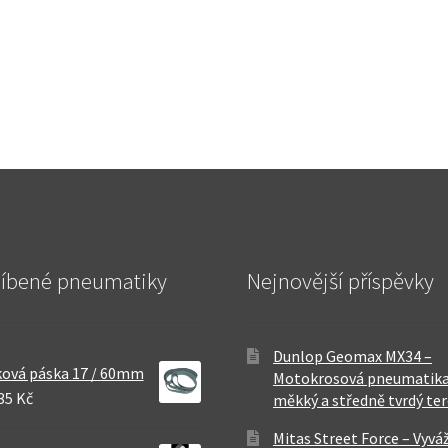
líbené pneumatiky
Nejnovější příspěvky
Dunlop Geomax MX34 –
ová páska 17 / 60mm
Motokrosová pneumatika
35 Kč
měkký a středně tvrdý te
Mitas Street Force – Vyvá