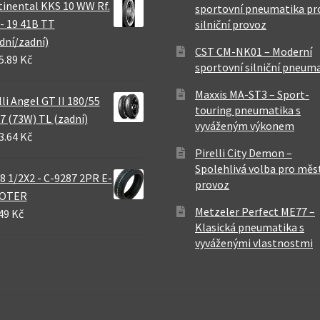
inental KKS 10 WW Rf.
sportovní pneumatika pr
 - 19 41B TT
silniční provoz
dní/zadní)
CST CM-NK01 – Moderní
5.89 Kč
sportovní silniční pneum
Maxxis MA-ST3 – Sport-
lli Angel GT II 180/55
touring pneumatika s
7 (73W) TL (zadní)
vyváženým výkonem
3.64 Kč
Pirelli City Demon –
Spolehlivá volba pro měs
8 1/2X2 - C-9287 2PR E-
provoz
OTER
Metzeler Perfect ME77 –
49 Kč
Klasická pneumatika s
vyváženými vlastnostmi