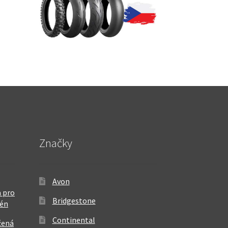
Značky
Avon
 pro
Bridgestone
rén
Continental
žená