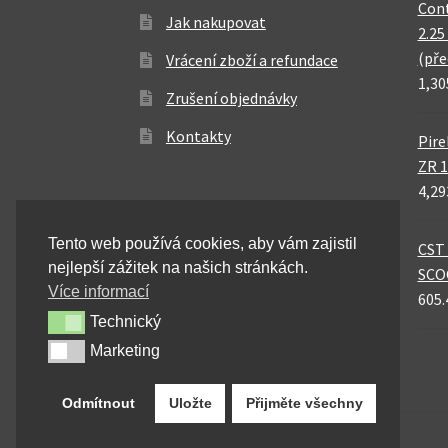
Cont
Jak nakupovat
2.25
(pře
Vrácení zboží a refundace
1,30
Zrušení objednávky
Kontakty
Pire
ZR 1
4,29
Tento web používá cookies, aby vám zajistil
CST 
nejlepší zážitek na našich stránkách.
SCO
Více informací
605.
Technický
Technický
Marketing
Marketing
Odmítnout
Uložte
Přijměte všechny