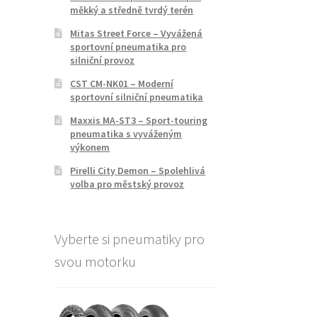
měkký a středně tvrdý terén
Mitas Street Force – Vyvážená
sportovní pneumatika pro
silniční provoz
CST CM-NK01 – Moderní
sportovní silniční pneumatika
Maxxis MA-ST3 – Sport-touring
pneumatika s vyváženým
výkonem
Pirelli City Demon – Spolehlivá
volba pro městský provoz
Vyberte si pneumatiky pro
svou motorku