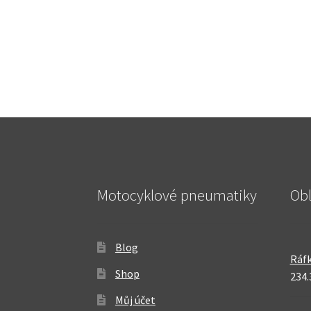
Motocyklové pneumatiky
Ob
Blog
Ráfk
Shop
234.
Můj účet