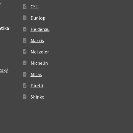
o
CST
Dunlop
atika
Heidenau
Maxxis
Metzeler
Michelin
tský
Mitas
Pirelli
Shinko