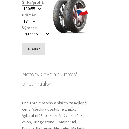
Šířka/profil:
Průměr:
Výrobce:
Hledat
Motocyklové a skútrové
pneumatiky
Pneu pro motorky a skůtry za nejlepší
ceny. Všechny dostupné značky.
Vybírat můžete ze známých značek:
Avon, Bridgestone, Continental,
Dunlop, Heidenau, Metzeler, Michelin,