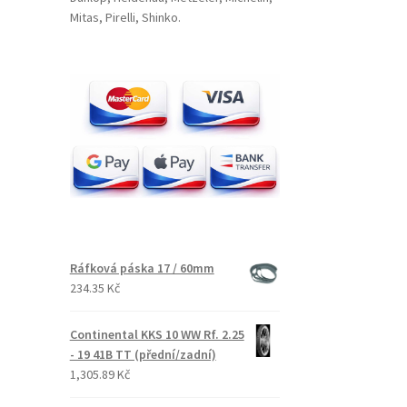
Mitas, Pirelli, Shinko.
Ráfková páska 17 / 60mm
234.35 Kč
Continental KKS 10 WW Rf. 2.25
- 19 41B TT (přední/zadní)
1,305.89 Kč