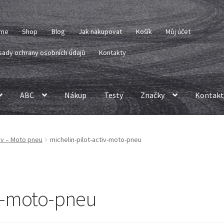
me
Shop
Blog
Jak nakupovat
Košík
Můj účet
sady ochrany osobních údajů
Kontakty
ABC
Nákup
Testy
Značky
Kontakt
tiv – Moto pneu
michelin-pilot-activ-moto-pneu
iv-moto-pneu