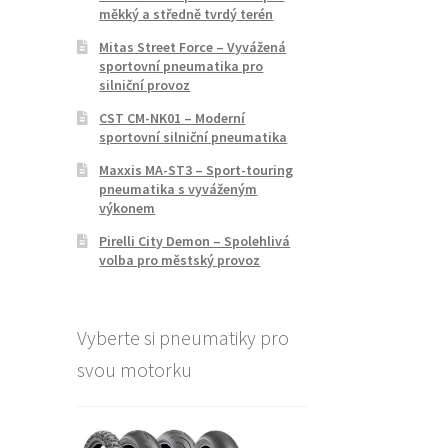
měkký a středně tvrdý terén
Mitas Street Force – Vyvážená
sportovní pneumatika pro
silniční provoz
CST CM-NK01 – Moderní
sportovní silniční pneumatika
Maxxis MA-ST3 – Sport-touring
pneumatika s vyváženým
výkonem
Pirelli City Demon – Spolehlivá
volba pro městský provoz
Vyberte si pneumatiky pro
svou motorku