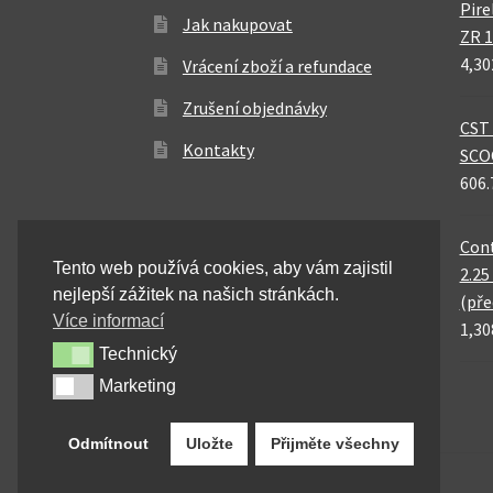
Pire
Jak nakupovat
ZR 1
4,30
Vrácení zboží a refundace
Zrušení objednávky
CST 
Kontakty
SCO
606.
Cont
Tento web používá cookies, aby vám zajistil
2.25
nejlepší zážitek na našich stránkách.
(pře
Více informací
1,30
Technický
Technický
Marketing
Marketing
Odmítnout
Uložte
Přijměte všechny