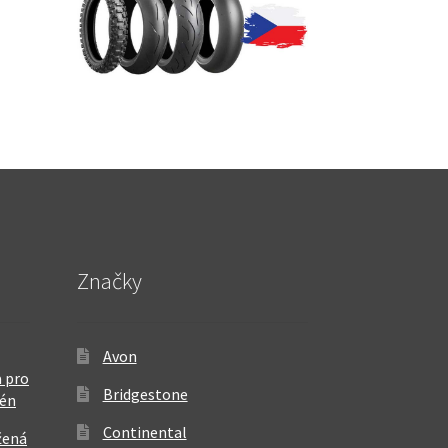
Značky
Avon
 pro
Bridgestone
rén
Continental
žená