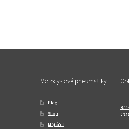
Motocyklové pneumatiky
Ob
Blog
Ráfk
Shop
234.
Můj účet