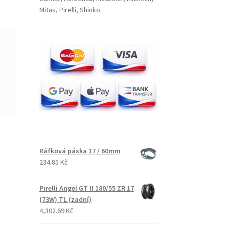
Mitas, Pirelli, Shinko.
Ráfková páska 17 / 60mm
234.85 Kč
Pirelli Angel GT II 180/55 ZR 17
(73W) TL (zadní)
4,302.69 Kč