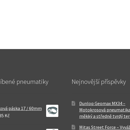
líbené pneumatiky
Nejnovější příspěvky
Dunlop Geomax MX34 –
ová páska 17 / 60mm
Motokrosová pneumatika
85 Kč
měkký a středně tvrdý te
Mitas Street Force – Vyvá