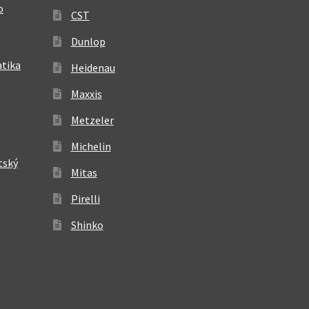
o
CST
Dunlop
atika
Heidenau
Maxxis
Metzeler
Michelin
tský
Mitas
Pirelli
Shinko