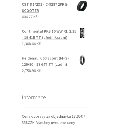
CST 8 1/2X2 - C-9287 2PR E-
SCOOTER
606.77 Kč
Continental KKS 10 WW Rf. 2.25
- 19 41B TT (přední/zadní)
1,308.64 Kč
Heidenau K 60 Scout (M+S)
120/90 - 17 64T TT (zadní)
2,758.96 Kč
Informace
Cena dopravy za objednávku 13,95€ /
338CZK. Všechny uvedené ceny