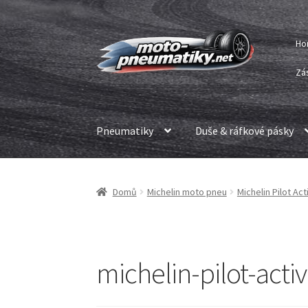
Přeskočit
Přejít
Ho
na
k
navigaci
obsahu
Zá
webu
Pneumatiky
Duše & ráfkové pásky
Domů
Michelin moto pneu
Michelin Pilot Ac
michelin-pilot-act