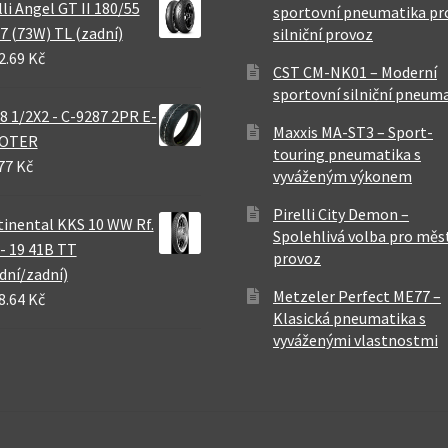
lli Angel GT II 180/55
sportovní pneumatika pr
7 (73W) TL (zadní)
silniční provoz
2.69 Kč
CST CM-NK01 – Moderní
sportovní silniční pneum
8 1/2X2 - C-9287 2PR E-
Maxxis MA-ST3 – Sport-
OTER
touring pneumatika s
77 Kč
vyváženým výkonem
Pirelli City Demon –
inental KKS 10 WW Rf.
Spolehlivá volba pro měs
 - 19 41B TT
provoz
dní/zadní)
Metzeler Perfect ME77 –
8.64 Kč
Klasická pneumatika s
vyváženými vlastnostmi