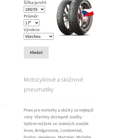
Šířka/profil:
Průměr:
Výrobce:
Hledat
Motocyklové a skútrové
pneumatiky
Pneu pro motorky a skůtry za nejlepší
ceny. Všechny dostupné značky.
Vybírat můžete ze známých značek:
Avon, Bridgestone, Continental,
Dunlop, Heidenau, Metzeler, Michelin,