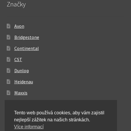
Značky
Avon
Bridgestone
Continental
CST
Dunlop
Heidenau
Maxxis
Metzeler
Tento web používá cookies, aby vám zajistil
Michelin
nejlepší zážitek na našich stránkách.
Mitas
Více informací