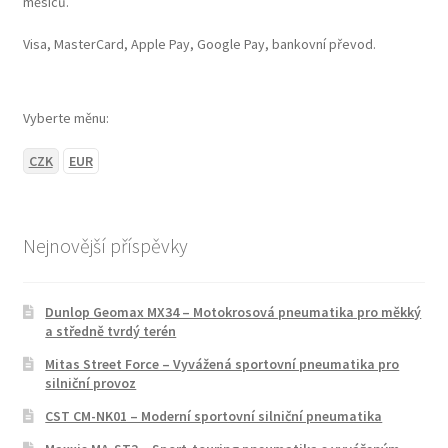
měsíců.
Visa, MasterCard, Apple Pay, Google Pay, bankovní převod.
Vyberte měnu:
CZK
EUR
Nejnovější příspěvky
Dunlop Geomax MX34 – Motokrosová pneumatika pro měkký
a středně tvrdý terén
Mitas Street Force – Vyvážená sportovní pneumatika pro
silniční provoz
CST CM-NK01 – Moderní sportovní silniční pneumatika