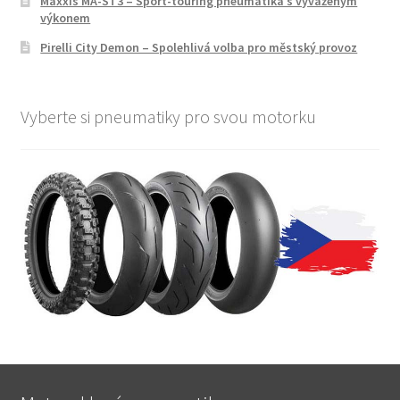
Maxxis MA-ST3 – Sport-touring pneumatika s vyváženým
výkonem
Pirelli City Demon – Spolehlivá volba pro městský provoz
Vyberte si pneumatiky pro svou motorku