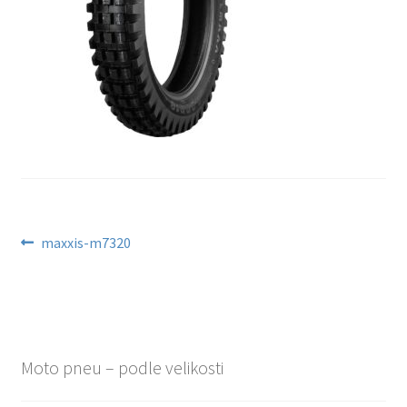
Navigace
Předchozí
maxxis-m7320
příspěvek:
pro
příspěvek
Moto pneu – podle velikosti