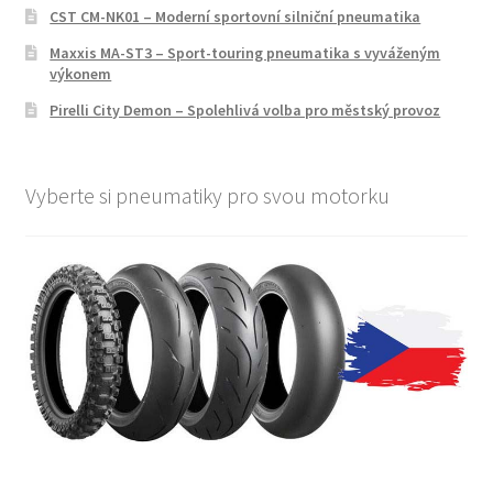
CST CM-NK01 – Moderní sportovní silniční pneumatika
Maxxis MA-ST3 – Sport-touring pneumatika s vyváženým
výkonem
Pirelli City Demon – Spolehlivá volba pro městský provoz
Vyberte si pneumatiky pro svou motorku