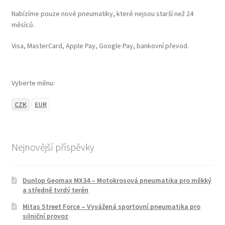
Nabízíme pouze nové pneumatiky, které nejsou starší než 24
měsíců.
Visa, MasterCard, Apple Pay, Google Pay, bankovní převod.
Vyberte měnu:
CZK
EUR
Nejnovější příspěvky
Dunlop Geomax MX34 – Motokrosová pneumatika pro měkký
a středně tvrdý terén
Mitas Street Force – Vyvážená sportovní pneumatika pro
silniční provoz