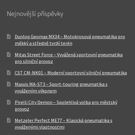
Nejnovější příspěvky
Dunlop Geomax MX34 – Motokrosová pneumatika pro
měkký a středně tvrdý terén
Mitas Street Force – Vyvážená sportovní pneumatika
pro silniční provoz
CST CM-NK01 – Moderní sportovní silniční pneumatika
Maxxis MA-ST3 – Sport-touring pneumatika s
vyváženým výkonem
Pirelli City Demon – Spolehlivá volba pro městský
provoz
Metzeler Perfect ME77 – Klasická pneumatika s
vyváženými vlastnostmi