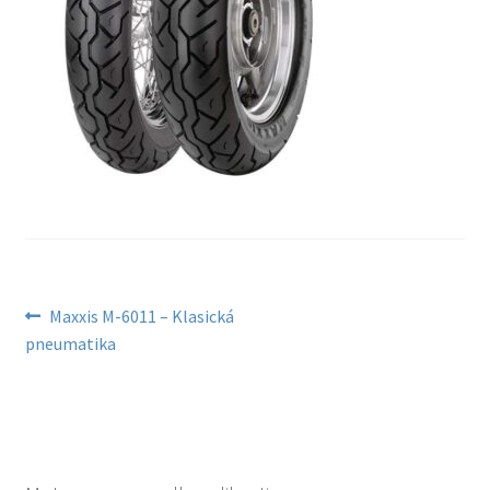
Navigace
Předchozí
Maxxis M-6011 – Klasická
příspěvek:
pneumatika
pro
příspěvek