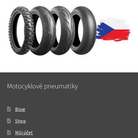
Motocyklové pneumatiky
Blog
Shop
Můj účet