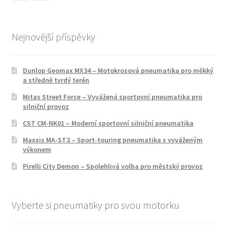
Nejnovější příspěvky
Dunlop Geomax MX34 – Motokrosová pneumatika pro měkký
a středně tvrdý terén
Mitas Street Force – Vyvážená sportovní pneumatika pro
silniční provoz
CST CM-NK01 – Moderní sportovní silniční pneumatika
Maxxis MA-ST3 – Sport-touring pneumatika s vyváženým
výkonem
Pirelli City Demon – Spolehlivá volba pro městský provoz
Vyberte si pneumatiky pro svou motorku