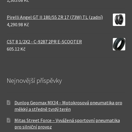
Pirelli Angel GT II 180/55 ZR 17 (73W) TL (zadní)
4,290.98 Kč
CST 8 1/2X2 - C-9287 2PR E-SCOOTER
605.12 Kč
Nejnovější příspěvky
Dunlop Geomax MX34 – Motokrosová pneumatika pro
měkký a středně tvrdý terén
Mitas Street Force – Vyvážená sportovní pneumatika
pro silniční provoz