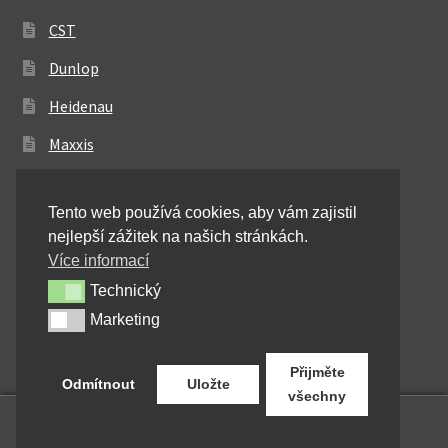
CST
Dunlop
Heidenau
Maxxis
Metzeler
Tento web používá cookies, aby vám zajistil
Michelin
nejlepší zážitek na našich stránkách.
Mitas
Více informací
Technický
Technický
Pirelli
Marketing
Marketing
Shinko
Přijměte
Odmítnout
Uložte
všechny
0
Hledat:
Hledat