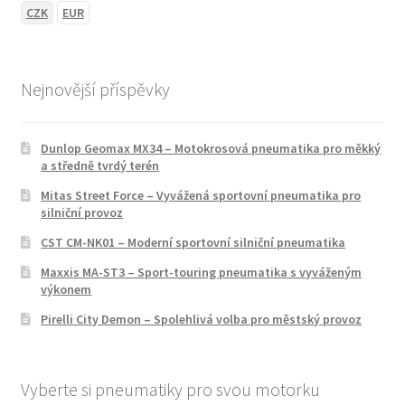
CZK
EUR
Nejnovější příspěvky
Dunlop Geomax MX34 – Motokrosová pneumatika pro měkký
a středně tvrdý terén
Mitas Street Force – Vyvážená sportovní pneumatika pro
silniční provoz
CST CM-NK01 – Moderní sportovní silniční pneumatika
Maxxis MA-ST3 – Sport-touring pneumatika s vyváženým
výkonem
Pirelli City Demon – Spolehlivá volba pro městský provoz
Vyberte si pneumatiky pro svou motorku