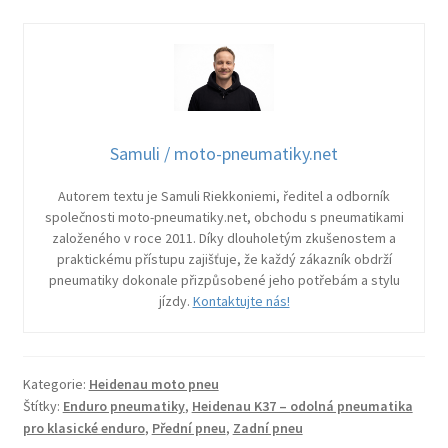
Samuli / moto-pneumatiky.net
Autorem textu je Samuli Riekkoniemi, ředitel a odborník
společnosti moto-pneumatiky.net, obchodu s pneumatikami
založeného v roce 2011. Díky dlouholetým zkušenostem a
praktickému přístupu zajišťuje, že každý zákazník obdrží
pneumatiky dokonale přizpůsobené jeho potřebám a stylu
jízdy.
Kontaktujte nás!
Kategorie:
Heidenau moto pneu
Štítky:
Enduro pneumatiky
,
Heidenau K37 – odolná pneumatika
pro klasické enduro
,
Přední pneu
,
Zadní pneu