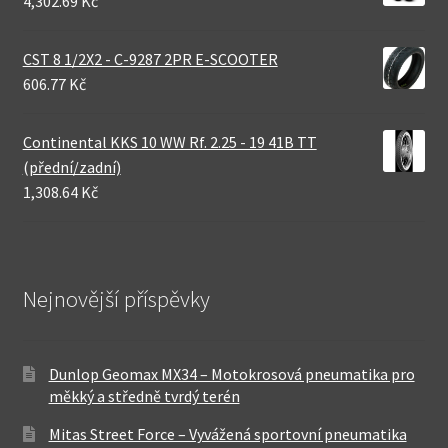
4,302.69 Kč
CST 8 1/2X2 - C-9287 2PR E-SCOOTER
606.77 Kč
Continental KKS 10 WW Rf. 2.25 - 19 41B TT
(přední/zadní)
1,308.64 Kč
Nejnovější příspěvky
Dunlop Geomax MX34 – Motokrosová pneumatika pro
měkký a středně tvrdý terén
Mitas Street Force – Vyvážená sportovní pneumatika