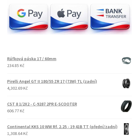
Ráfková páska 17 / 60mm
234.85 Kč
Pirelli Angel GT II 180/55 ZR 17 (73W) TL (zadní)
4,302.69 Kč
CST 8 1/2X2 - C-9287 2PR E-SCOOTER
606.77 Kč
Continental KKS 10 WW Rf. 2.25 - 19 41B TT (přední/zadní)
1,308.64 Kč