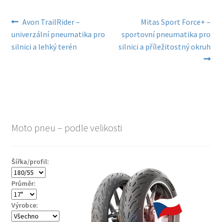
Navigace
Předchozí
Následující
Avon TrailRider –
Mitas Sport Force+ –
příspěvek:
příspěvek:
univerzální pneumatika pro
sportovní pneumatika pro
pro
silnici a lehký terén
silnici a příležitostný okruh
příspěvek
Moto pneu – podle velikosti
Šířka/profil:
Průměr:
Výrobce: