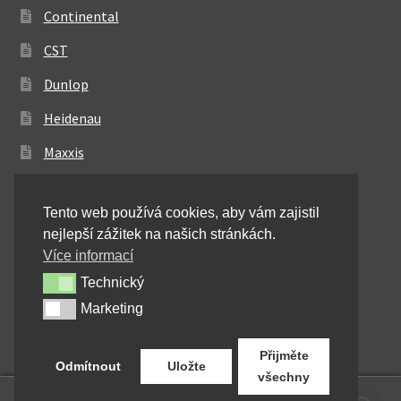
Continental
CST
Dunlop
Heidenau
Maxxis
Metzeler
Tento web používá cookies, aby vám zajistil
Michelin
nejlepší zážitek na našich stránkách.
Mitas
Více informací
Technický
Technický
Pirelli
Marketing
Marketing
Shinko
Přijměte
Odmítnout
Uložte
všechny
0