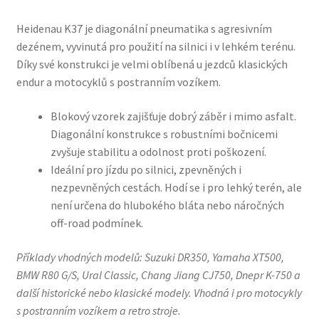
Heidenau K37 je diagonální pneumatika s agresivním
dezénem, vyvinutá pro použití na silnici i v lehkém terénu.
Díky své konstrukci je velmi oblíbená u jezdců klasických
endur a motocyklů s postranním vozíkem.
Blokový vzorek zajišťuje dobrý záběr i mimo asfalt.
Diagonální konstrukce s robustními bočnicemi
zvyšuje stabilitu a odolnost proti poškození.
Ideální pro jízdu po silnici, zpevněných i
nezpevněných cestách. Hodí se i pro lehký terén, ale
není určena do hlubokého bláta nebo náročných
off-road podmínek.
Příklady vhodných modelů: Suzuki DR350, Yamaha XT500,
BMW R80 G/S, Ural Classic, Chang Jiang CJ750, Dnepr K-750 a
další historické nebo klasické modely. Vhodná i pro motocykly
s postranním vozíkem a retro stroje.