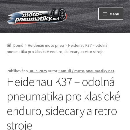
Přeskočit
Přejít
Menu
na
k
navigaci
obsahu
Expand
webu
Pneumatiky
child
Domů
Heidenau moto pneu
Heidenau K37 – odolná
menu
Expand
Duše & ráfkové pásky
pneumatika pro klasické enduro, sidecary a retro stroje
child
menu
Expand
ABC
child
Publikováno
30. 7. 2025
Autor
Samuli / moto-pneumatiky.net
menu
Heidenau K37 – odolná
Nákup
pneumatika pro klasické
Testy
enduro, sidecary a retro
Expand
Značky
child
stroje
menu
Kontakty