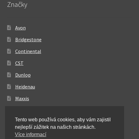
Značky
Avon
Bridgestone
Continental
CST
Dunlop
Heidenau
Maxxis
Metzeler
Tento web používá cookies, aby vám zajistil
Michelin
nejlepší zážitek na našich stránkách.
Mitas
Více informací