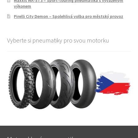
Maxxis MA-ST3 – Sport-touring pneumatika s vyváženým
výkonem
Pirelli City Demon – Spolehlivá volba pro městský provoz
Vyberte si pneumatiky pro svou motorku