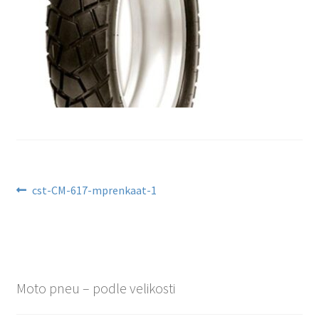
Navigace
Předchozí
cst-CM-617-mprenkaat-1
příspěvek:
pro
příspěvek
Moto pneu – podle velikosti