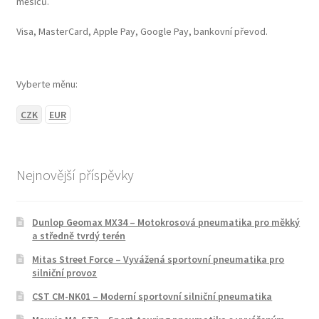
měsíců.
Visa, MasterCard, Apple Pay, Google Pay, bankovní převod.
Vyberte měnu:
CZK
EUR
Nejnovější příspěvky
Dunlop Geomax MX34 – Motokrosová pneumatika pro měkký
a středně tvrdý terén
Mitas Street Force – Vyvážená sportovní pneumatika pro
silniční provoz
CST CM-NK01 – Moderní sportovní silniční pneumatika