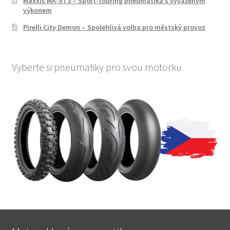
Maxxis MA-ST3 – Sport-touring pneumatika s vyváženým
výkonem
Pirelli City Demon – Spolehlivá volba pro městský provoz
Vyberte si pneumatiky pro svou motorku