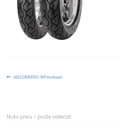
Navigace
Předchozí
c6011MAXXIS-MPrenkaat
příspěvek:
pro
příspěvek
Moto pneu – podle velikosti