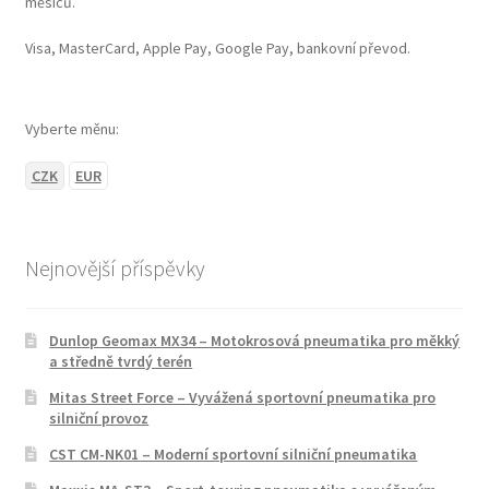
měsíců.
Visa, MasterCard, Apple Pay, Google Pay, bankovní převod.
Vyberte měnu:
CZK
EUR
Nejnovější příspěvky
Dunlop Geomax MX34 – Motokrosová pneumatika pro měkký
a středně tvrdý terén
Mitas Street Force – Vyvážená sportovní pneumatika pro
silniční provoz
CST CM-NK01 – Moderní sportovní silniční pneumatika