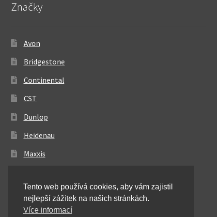
Značky
Avon
Bridgestone
Continental
CST
Dunlop
Heidenau
Maxxis
Metzeler
Tento web používá cookies, aby vám zajistil
Michelin
nejlepší zážitek na našich stránkách.
Mitas
Více informací